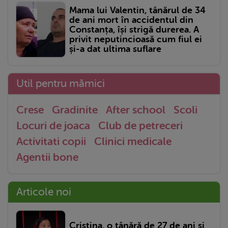
Mama lui Valentin, tânărul de 34
de ani mort în accidentul din
Constanța, își strigă durerea. A
privit neputincioasă cum fiul ei
și-a dat ultima suflare
Util pentru mămici
Crese
Gradinite
After school
Scoli
Locuri de joaca
Club de petreceri
Activitati copii
Clinici medicale
Agentii bone
Articole noi
Cristina, o tânără de 27 de ani și