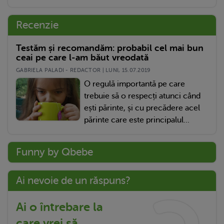
Recenzie
Testăm și recomandăm: probabil cel mai bun
ceai pe care l-am băut vreodată
GABRIELA PALADI - REDACTOR | LUNI, 15.07.2019
O regulă importantă pe care
trebuie să o respecți atunci când
ești părinte, și cu precădere acel
părinte care este principalul...
Funny by Qbebe
Ai nevoie de un răspuns?
Ai o întrebare la
care vrei să