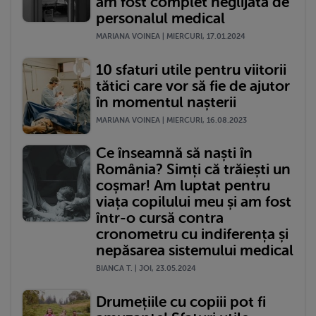
am fost complet neglijată de
personalul medical
MARIANA VOINEA | MIERCURI, 17.01.2024
10 sfaturi utile pentru viitorii
tătici care vor să fie de ajutor
în momentul nașterii
MARIANA VOINEA | MIERCURI, 16.08.2023
Ce înseamnă să naști în
România? Simți că trăiești un
coșmar! Am luptat pentru
viața copilului meu și am fost
într-o cursă contra
cronometru cu indiferența și
nepăsarea sistemului medical
BIANCA T. | JOI, 23.05.2024
Drumețiile cu copiii pot fi