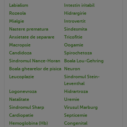
Labialism
Intestin iritabil
Rozeola
Hidrargirie
Mialgie
Introvertit
Nastere prematura
Sindesmita
Anxietate de separare
Tricofitie
Macropsie
Oogamie
Candidoza
Spirochetoza
Sindromul Nance-Horan
Boala Lou-Gehring
Boala ghearelor de pisica
Neuron
Leucoplazie
Sindromul Stein-
Leventhal
Logonevroza
Hidrartroza
Natalitate
Uremie
Sindromul Sharp
Virusul Marburg
Cardiopatie
Septicemie
Hemoglobina (Hb)
Congenital