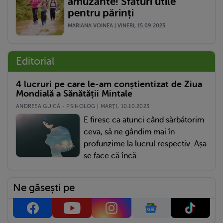
amuzante! Sfaturi utile
pentru părinți
MARIANA VOINEA | VINERI, 15.09.2023
Editorial
4 lucruri pe care le-am conștientizat de Ziua
Mondială a Sănătății Mintale
ANDREEA GUICĂ - PSIHOLOG | MARŢI, 10.10.2023
E firesc ca atunci când sărbătorim
ceva, să ne gândim mai în
profunzime la lucrul respectiv. Așa
se face că încă...
Ne găsești pe