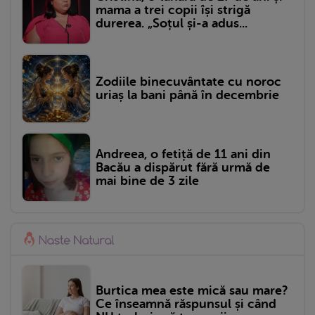
mama a trei copii își strigă
durerea. „Soțul și-a adus...
Zodiile binecuvântate cu noroc
uriaș la bani până în decembrie
Andreea, o fetiță de 11 ani din
Bacău a dispărut fără urmă de
mai bine de 3 zile
Burtica mea este mică sau mare?
Ce înseamnă răspunsul și când