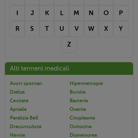
I
J
K
L
M
N
O
P
R
S
T
U
V
W
X
Y
Z
Alti termeni medicali
Avort spontan
Hipermetropie
Dializa
Bursita
Cecitate
Bacteria
Aptialie
Ovarita
Paralizia Bell
Citoplasma
Dracunculoza
Oxitocina
Hernie
Dismenoree