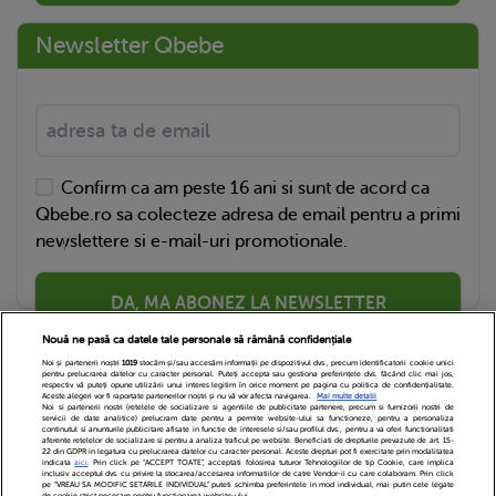
Newsletter Qbebe
Confirm ca am peste 16 ani si sunt de acord ca
Qbebe.ro sa colecteze adresa de email pentru a primi
newslettere si e-mail-uri promotionale.
DA, MA ABONEZ LA NEWSLETTER
Nouă ne pasă ca datele tale personale să rămână confidențiale
Noi și partenerii noștri
1019
stocăm și/sau accesăm informații pe dispozitivul dvs., precum identificatorii cookie unici
pentru prelucrarea datelor cu caracter personal. Puteți accepta sau gestiona preferințele dvs. făcând clic mai jos,
respectiv vă puteți opune utilizării unui interes legitim în orice moment pe pagina cu politica de confidențialitate.
Aceste alegeri vor fi raportate partenerilor noștri și nu vă vor afecta navigarea.
Mai multe detalii
Noi si partenerii nostri (retelele de socializare si agentiile de publicitate partenere, precum si furnizorii nostri de
servicii de date analitice) prelucram date pentru a permite website-ului sa functioneze, pentru a personaliza
continutul si anunturile publicitare afisate in functie de interesele si/sau profilul dvs., pentru a va oferi functionalitati
aferente retelelor de socializare si pentru a analiza traficul pe website. Beneficiati de drepturile prevazute de art. 15-
22 din GDPR in legatura cu prelucrarea datelor cu caracter personal. Aceste drepturi pot fi exercitate prin modalitatea
indicata
aici
. Prin click pe “ACCEPT TOATE”, acceptati folosirea tuturor Tehnologiilor de tip Cookie, care implica
inclusiv acceptul dvs. cu privire la stocarea/accesarea informatiilor de catre Vendor-ii cu care colaboram. Prin click
Echipa Editoriala
Newsletter
Contact
pe “VREAU SA MODIFIC SETARILE INDIVIDUAL” puteti schimba preferintele in mod individual, mai putin cele legate
de cookie strict necesare pentru functionarea website-ului.