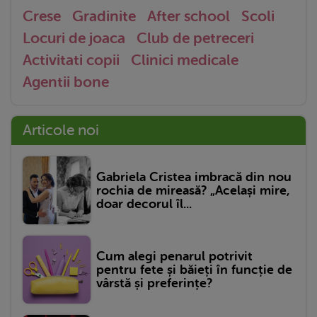
Crese
Gradinite
After school
Scoli
Locuri de joaca
Club de petreceri
Activitati copii
Clinici medicale
Agentii bone
Articole noi
Gabriela Cristea imbracă din nou
rochia de mireasă? „Același mire,
doar decorul îl...
Cum alegi penarul potrivit
pentru fete și băieți în funcție de
vârstă și preferințe?