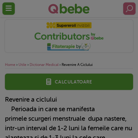
Home
›
Utile
›
Dictionar Medical
›
Revenire A Ciclului
Calculatoare
Revenire a ciclului
Perioada in care se manifesta
primele
scurgeri menstruale
dupa nastere,
intr-un interval de 1-2 luni la femeile care nu
alapteaza si de 1-3 luni la cele care