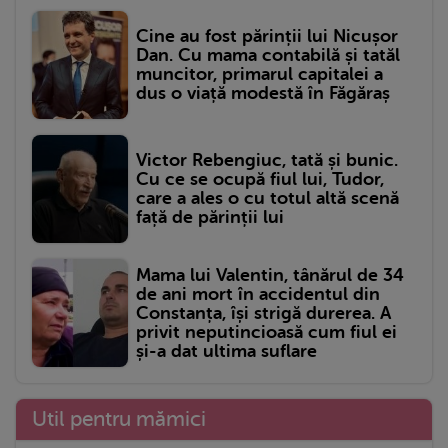
Cine au fost părinții lui Nicușor
Dan. Cu mama contabilă și tatăl
muncitor, primarul capitalei a
dus o viață modestă în Făgăraș
Victor Rebengiuc, tată și bunic.
Cu ce se ocupă fiul lui, Tudor,
care a ales o cu totul altă scenă
față de părinții lui
Mama lui Valentin, tânărul de 34
de ani mort în accidentul din
Constanța, își strigă durerea. A
privit neputincioasă cum fiul ei
și-a dat ultima suflare
Util pentru mămici