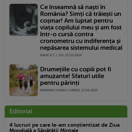
Ce înseamnă să naști în
România? Simți că trăiești un
coșmar! Am luptat pentru
viața copilului meu și am fost
într-o cursă contra
cronometru cu indiferența și
nepăsarea sistemului medical
BIANCA T. | JOI, 23.05.2024
Drumețiile cu copiii pot fi
amuzante! Sfaturi utile
pentru părinți
MARIANA VOINEA | VINERI, 15.09.2023
Editorial
4 lucruri pe care le-am conștientizat de Ziua
Mondială a Sănătății Mintale