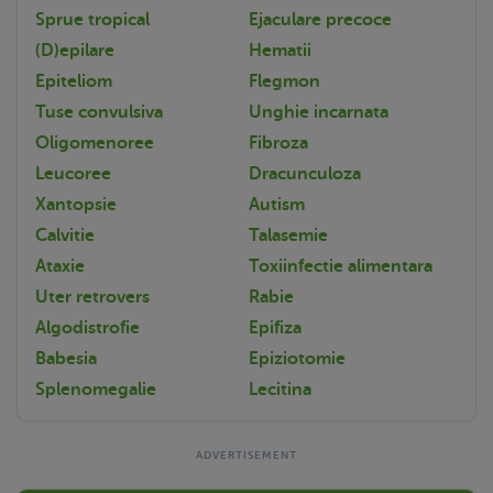
Sprue tropical
Ejaculare precoce
(D)epilare
Hematii
Epiteliom
Flegmon
Tuse convulsiva
Unghie incarnata
Oligomenoree
Fibroza
Leucoree
Dracunculoza
Xantopsie
Autism
Calvitie
Talasemie
Ataxie
Toxiinfectie alimentara
Uter retrovers
Rabie
Algodistrofie
Epifiza
Babesia
Epiziotomie
Splenomegalie
Lecitina