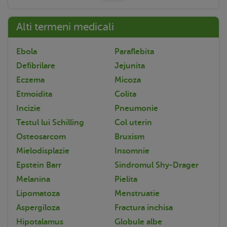
Alti termeni medicali
Ebola
Paraflebita
Defibrilare
Jejunita
Eczema
Micoza
Etmoidita
Colita
Incizie
Pneumonie
Testul lui Schilling
Col uterin
Osteosarcom
Bruxism
Mielodisplazie
Insomnie
Epstein Barr
Sindromul Shy-Drager
Melanina
Pielita
Lipomatoza
Menstruatie
Aspergiloza
Fractura inchisa
Hipotalamus
Globule albe