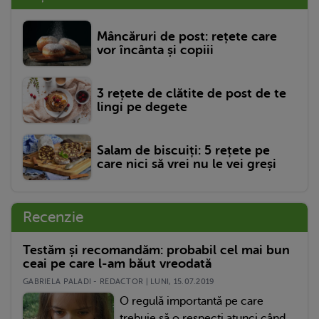
Mâncăruri de post: rețete care
vor încânta și copiii
3 rețete de clătite de post de te
lingi pe degete
Salam de biscuiți: 5 rețete pe
care nici să vrei nu le vei greși
Recenzie
Testăm și recomandăm: probabil cel mai bun
ceai pe care l-am băut vreodată
GABRIELA PALADI - REDACTOR | LUNI, 15.07.2019
O regulă importantă pe care
trebuie să o respecți atunci când