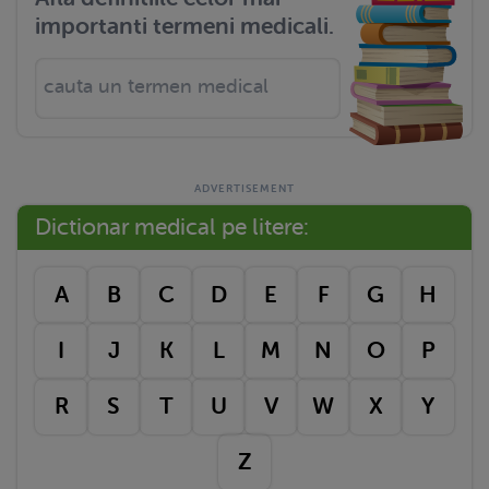
importanti termeni medicali.
Dictionar medical pe litere:
A
B
C
D
E
F
G
H
I
J
K
L
M
N
O
P
R
S
T
U
V
W
X
Y
Z