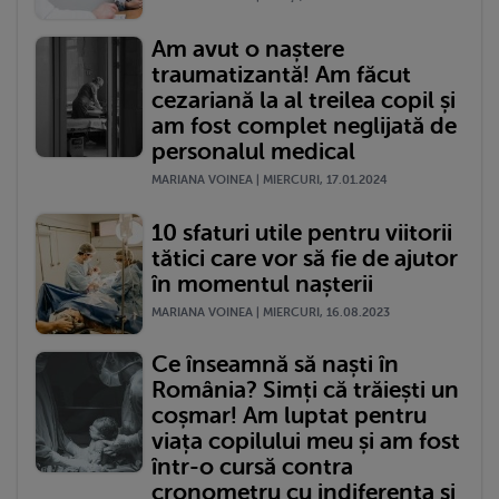
Am avut o naștere
traumatizantă! Am făcut
cezariană la al treilea copil și
am fost complet neglijată de
personalul medical
MARIANA VOINEA | MIERCURI, 17.01.2024
10 sfaturi utile pentru viitorii
tătici care vor să fie de ajutor
în momentul nașterii
MARIANA VOINEA | MIERCURI, 16.08.2023
Ce înseamnă să naști în
România? Simți că trăiești un
coșmar! Am luptat pentru
viața copilului meu și am fost
într-o cursă contra
cronometru cu indiferența și