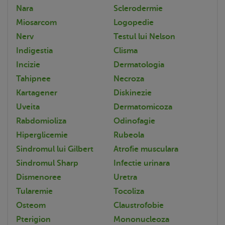
Nara
Sclerodermie
Miosarcom
Logopedie
Nerv
Testul lui Nelson
Indigestia
Clisma
Incizie
Dermatologia
Tahipnee
Necroza
Kartagener
Diskinezie
Uveita
Dermatomicoza
Rabdomioliza
Odinofagie
Hiperglicemie
Rubeola
Sindromul lui Gilbert
Atrofie musculara
Sindromul Sharp
Infectie urinara
Dismenoree
Uretra
Tularemie
Tocoliza
Osteom
Claustrofobie
Pterigion
Mononucleoza