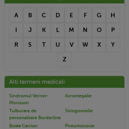
A
B
C
D
E
F
G
H
I
J
K
L
M
N
O
P
R
S
T
U
V
W
X
Y
Z
Alti termeni medicali
Sindromul Verner-
Acromegalie
Morisson
Tulburare de
Siringomielie
personalitate Borderline
Boala Carrion
Pneumococie