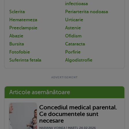
infectioasa
Sclerita
Periarterita nodoasa
Hematemeza
Urticarie
Preeclampsie
Astenie
Abazie
Ofidism
Bursita
Cataracta
Fotofobie
Porfirie
Suferinta fetala
Algodistrofie
Articole asemănătoare
Concediul medical parental.
Ce documentele sunt
necesare
MARIANA VOINEA | MARŢI, 24.02.2026