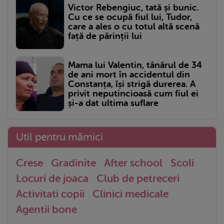
Victor Rebengiuc, tată și bunic.
Cu ce se ocupă fiul lui, Tudor,
care a ales o cu totul altă scenă
față de părinții lui
Mama lui Valentin, tânărul de 34
de ani mort în accidentul din
Constanța, își strigă durerea. A
privit neputincioasă cum fiul ei
și-a dat ultima suflare
Util pentru mămici
Crese
Gradinite
After school
Scoli
Locuri de joaca
Club de petreceri
Activitati copii
Clinici medicale
Agentii bone