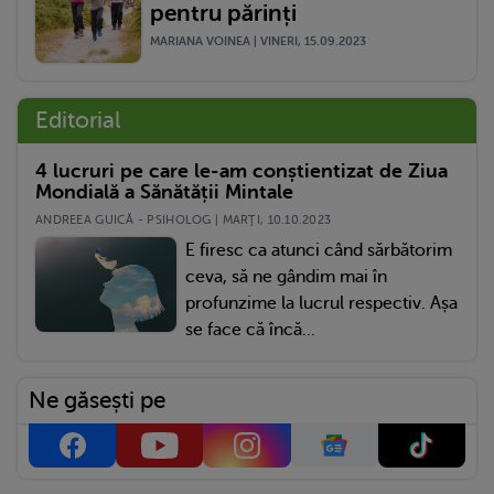
pentru părinți
MARIANA VOINEA | VINERI, 15.09.2023
Editorial
4 lucruri pe care le-am conștientizat de Ziua
Mondială a Sănătății Mintale
ANDREEA GUICĂ - PSIHOLOG | MARŢI, 10.10.2023
E firesc ca atunci când sărbătorim
ceva, să ne gândim mai în
profunzime la lucrul respectiv. Așa
se face că încă...
Ne găsești pe