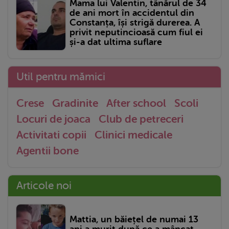
Mama lui Valentin, tânărul de 34
de ani mort în accidentul din
Constanța, își strigă durerea. A
privit neputincioasă cum fiul ei
și-a dat ultima suflare
Util pentru mămici
Crese
Gradinite
After school
Scoli
Locuri de joaca
Club de petreceri
Activitati copii
Clinici medicale
Agentii bone
Articole noi
Mattia, un băiețel de numai 13
ani a murit după ce a mâncat