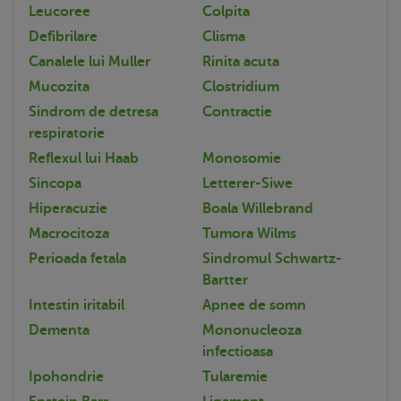
Leucoree
Colpita
Defibrilare
Clisma
Canalele lui Muller
Rinita acuta
Mucozita
Clostridium
Sindrom de detresa
Contractie
respiratorie
Reflexul lui Haab
Monosomie
Sincopa
Letterer-Siwe
Hiperacuzie
Boala Willebrand
Macrocitoza
Tumora Wilms
Perioada fetala
Sindromul Schwartz-
Bartter
Intestin iritabil
Apnee de somn
Dementa
Mononucleoza
infectioasa
Ipohondrie
Tularemie