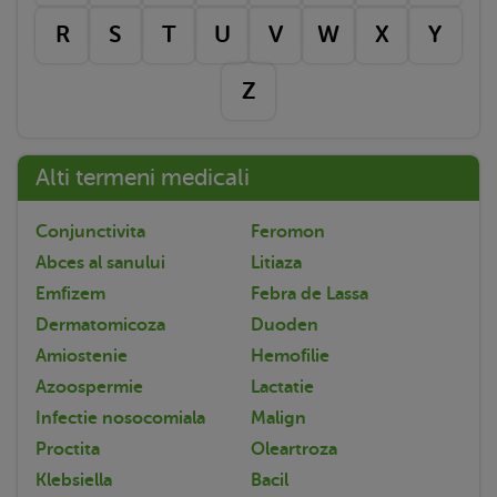
R
S
T
U
V
W
X
Y
Z
Alti termeni medicali
Conjunctivita
Feromon
Abces al sanului
Litiaza
Emfizem
Febra de Lassa
Dermatomicoza
Duoden
Amiostenie
Hemofilie
Azoospermie
Lactatie
Infectie nosocomiala
Malign
Proctita
Oleartroza
Klebsiella
Bacil