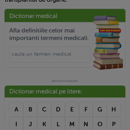
Dictionar medical
Afla definitiile celor mai
importanti termeni medicali.
Dictionar medical pe litere:
A
B
C
D
E
F
G
H
I
J
K
L
M
N
O
P