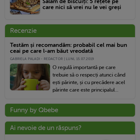
Salam de biscuiți: 5 rețete pe
care nici să vrei nu le vei greși
Recenzie
Testăm și recomandăm: probabil cel mai bun
ceai pe care l-am băut vreodată
GABRIELA PALADI - REDACTOR | LUNI, 15.07.2019
O regulă importantă pe care
trebuie să o respecți atunci când
ești părinte, și cu precădere acel
părinte care este principalul...
Funny by Qbebe
Ai nevoie de un răspuns?