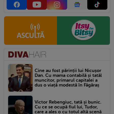
Cine au fost părinții lui Nicușor
Dan. Cu mama contabilă și tatăl
muncitor, primarul capitalei a
dus o viață modestă în Făgăraș
Victor Rebengiuc, tată și bunic.
Cu ce se ocupă fiul lui, Tudor,
care a ales o cu totul altă scenă