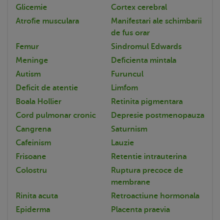
Glicemie
Cortex cerebral
Atrofie musculara
Manifestari ale schimbarii
de fus orar
Femur
Sindromul Edwards
Meninge
Deficienta mintala
Autism
Furuncul
Deficit de atentie
Limfom
Boala Hollier
Retinita pigmentara
Cord pulmonar cronic
Depresie postmenopauza
Cangrena
Saturnism
Cafeinism
Lauzie
Frisoane
Retentie intrauterina
Colostru
Ruptura precoce de
membrane
Rinita acuta
Retroactiune hormonala
Epiderma
Placenta praevia