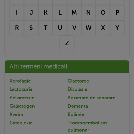
I
J
K
L
M
N
O
P
R
S
T
U
V
W
X
Y
Z
Alti termeni medicali
Xerofagie
Glactoree
Lactozurie
Displazie
Pelvimetrie
Anxietate de separare
Galactogen
Dementa
Kveim
Bulimie
Cataplexie
Tromboembolism
pulmonar