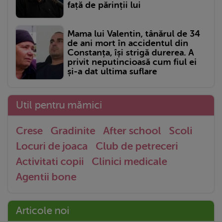
față de părinții lui
Mama lui Valentin, tânărul de 34
de ani mort în accidentul din
Constanța, își strigă durerea. A
privit neputincioasă cum fiul ei
și-a dat ultima suflare
Util pentru mămici
Crese
Gradinite
After school
Scoli
Locuri de joaca
Club de petreceri
Activitati copii
Clinici medicale
Agentii bone
Articole noi