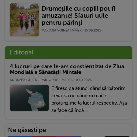
Drumețiile cu copiii pot fi
amuzante! Sfaturi utile
pentru părinți
MARIANA VOINEA | VINERI, 15.09.2023
Editorial
4 lucruri pe care le-am conștientizat de Ziua
Mondială a Sănătății Mintale
ANDREEA GUICĂ - PSIHOLOG | MARŢI, 10.10.2023
E firesc ca atunci când sărbătorim
ceva, să ne gândim mai în
profunzime la lucrul respectiv. Așa
se face că încă...
Ne găsești pe