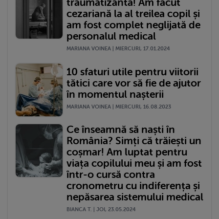
traumatizantă! Am făcut
cezariană la al treilea copil și
am fost complet neglijată de
personalul medical
MARIANA VOINEA | MIERCURI, 17.01.2024
10 sfaturi utile pentru viitorii
tătici care vor să fie de ajutor
în momentul nașterii
MARIANA VOINEA | MIERCURI, 16.08.2023
Ce înseamnă să naști în
România? Simți că trăiești un
coșmar! Am luptat pentru
viața copilului meu și am fost
într-o cursă contra
cronometru cu indiferența și
nepăsarea sistemului medical
BIANCA T. | JOI, 23.05.2024