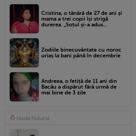
Cristina, o tânără de 27 de ani și
mama a trei copii își strigă
durerea. „Soțul și-a adus...
Zodiile binecuvântate cu noroc
uriaș la bani până în decembrie
Andreea, o fetiță de 11 ani din
Bacău a dispărut fără urmă de
mai bine de 3 zile