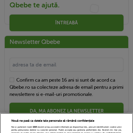
Qbebe te ajută.
ÎNTREABĂ
Newsletter Qbebe
Confirm ca am peste 16 ani si sunt de acord ca
Qbebe.ro sa colecteze adresa de email pentru a primi
newslettere si e-mail-uri promotionale.
DA, MA ABONEZ LA NEWSLETTER
Nouă ne pasă ca datele tale personale să rămână confidențiale
Noi și partenerii noștri
1019
stocăm și/sau accesăm informații pe dispozitivul dvs., precum identificatorii cookie unici
pentru prelucrarea datelor cu caracter personal. Puteți accepta sau gestiona preferințele dvs. făcând clic mai jos,
respectiv vă puteți opune utilizării unui interes legitim în orice moment pe pagina cu politica de confidențialitate.