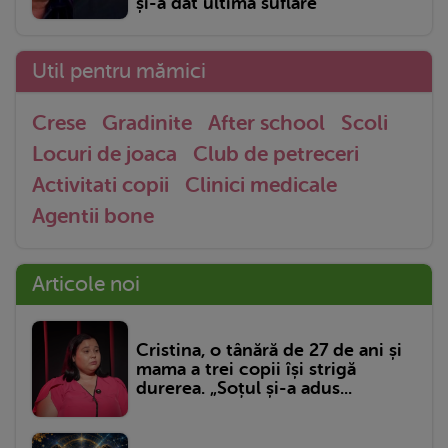
și-a dat ultima suflare
Util pentru mămici
Crese
Gradinite
After school
Scoli
Locuri de joaca
Club de petreceri
Activitati copii
Clinici medicale
Agentii bone
Articole noi
Cristina, o tânără de 27 de ani și
mama a trei copii își strigă
durerea. „Soțul și-a adus...