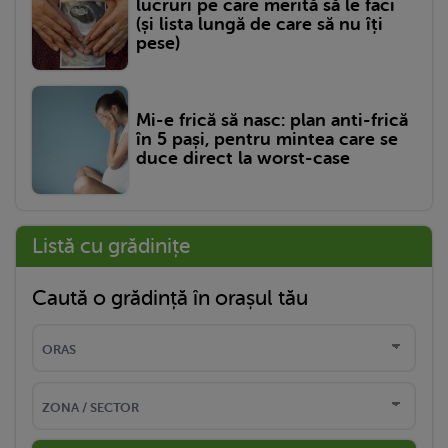
lucruri pe care merită să le faci
(și lista lungă de care să nu îți
pese)
Mi-e frică să nasc: plan anti-frică
în 5 pași, pentru mintea care se
duce direct la worst-case
Listă cu grădinițe
Caută o grădință în orașul tău