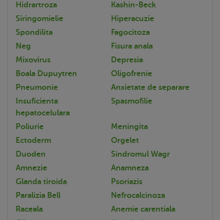
Hidrartroza
Kashin-Beck
Siringomielie
Hiperacuzie
Spondilita
Fagocitoza
Neg
Fisura anala
Mixovirus
Depresia
Boala Dupuytren
Oligofrenie
Pneumonie
Anxietate de separare
Insuficienta
Spasmofilie
hepatocelulara
Poliurie
Meningita
Ectoderm
Orgelet
Duoden
Sindromul Wagr
Amnezie
Anamneza
Glanda tiroida
Psoriazis
Paralizia Bell
Nefrocalcinoza
Raceala
Anemie carentiala