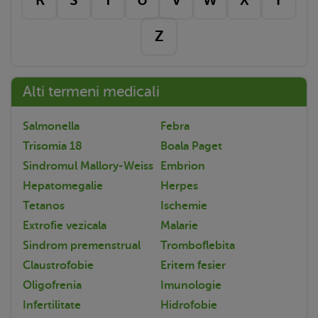
Z
Alti termeni medicali
Salmonella
Febra
Trisomia 18
Boala Paget
Sindromul Mallory-Weiss
Embrion
Hepatomegalie
Herpes
Tetanos
Ischemie
Extrofie vezicala
Malarie
Sindrom premenstrual
Tromboflebita
Claustrofobie
Eritem fesier
Oligofrenia
Imunologie
Infertilitate
Hidrofobie