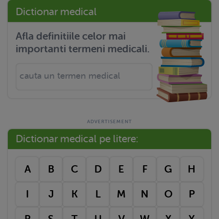
Dictionar medical
Afla definitiile celor mai
importanti termeni medicali.
Dictionar medical pe litere:
A
B
C
D
E
F
G
H
I
J
K
L
M
N
O
P
R
S
T
U
V
W
X
Y