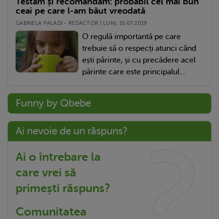
Testăm și recomandăm: probabil cel mai bun
ceai pe care l-am băut vreodată
GABRIELA PALADI - REDACTOR | LUNI, 15.07.2019
O regulă importantă pe care
trebuie să o respecți atunci când
ești părinte, și cu precădere acel
părinte care este principalul...
Funny by Qbebe
Ai nevoie de un răspuns?
Ai o întrebare la
care vrei să
primești răspuns?
Comunitatea