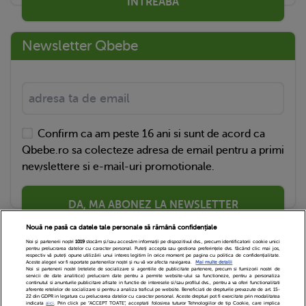
ÎNTREABĂ
Newsletter Qbebe
Confirm ca am peste 16 ani si sunt de acord ca
Qbebe.ro sa colecteze adresa de email pentru a primi
newslettere si e-mail-uri promotionale.
DA, MA ABONEZ LA NEWSLETTER
Nouă ne pasă ca datele tale personale să rămână confidențiale
Noi și partenerii noștri
1019
stocăm și/sau accesăm informații pe dispozitivul dvs., precum identificatorii cookie unici
pentru prelucrarea datelor cu caracter personal. Puteți accepta sau gestiona preferințele dvs. făcând clic mai jos,
respectiv vă puteți opune utilizării unui interes legitim în orice moment pe pagina cu politica de confidențialitate.
Aceste alegeri vor fi raportate partenerilor noștri și nu vă vor afecta navigarea.
Mai multe detalii
Noi si partenerii nostri (retelele de socializare si agentiile de publicitate partenere, precum si furnizorii nostri de
servicii de date analitice) prelucram date pentru a permite website-ului sa functioneze, pentru a personaliza
continutul si anunturile publicitare afisate in functie de interesele si/sau profilul dvs., pentru a va oferi functionalitati
aferente retelelor de socializare si pentru a analiza traficul pe website. Beneficiati de drepturile prevazute de art. 15-
22 din GDPR in legatura cu prelucrarea datelor cu caracter personal. Aceste drepturi pot fi exercitate prin modalitatea
indicata
aici
. Prin click pe “ACCEPT TOATE”, acceptati folosirea tuturor Tehnologiilor de tip Cookie, care implica