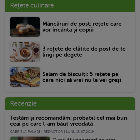
Rețete culinare
Mâncăruri de post: rețete care
vor încânta și copiii
3 rețete de clătite de post de te
lingi pe degete
Salam de biscuiți: 5 rețete pe
care nici să vrei nu le vei greși
Recenzie
Testăm și recomandăm: probabil cel mai bun
ceai pe care l-am băut vreodată
GABRIELA PALADI - REDACTOR | LUNI, 15.07.2019