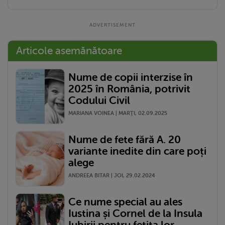
Articole asemănătoare
Nume de copii interzise în
2025 în România, potrivit
Codului Civil
MARIANA VOINEA | MARŢI, 02.09.2025
Nume de fete fără A. 20
variante inedite din care poți
alege
ANDREEA BITAR | JOI, 29.02.2024
Ce nume special au ales
Iustina și Cornel de la Insula