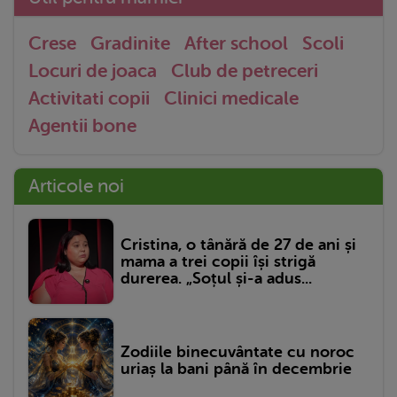
Crese
Gradinite
After school
Scoli
Locuri de joaca
Club de petreceri
Activitati copii
Clinici medicale
Agentii bone
Articole noi
Cristina, o tânără de 27 de ani și
mama a trei copii își strigă
durerea. „Soțul și-a adus...
Zodiile binecuvântate cu noroc
uriaș la bani până în decembrie