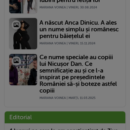
Iubirii pentru fetița lor
MARIANA VOINEA | VINERI, 30.08.2024
A născut Anca Dinicu. A ales
un nume simplu și românesc
pentru băiețelul ei
MARIANA VOINEA | VINERI, 15.11.2024
Ce nume speciale au copiii
lui Nicușor Dan. Ce
semnificație au și ce l-a
inspirat pe președintele
României să-și boteze astfel
copiii
MARIANA VOINEA | MARŢI, 11.03.2025
Editorial