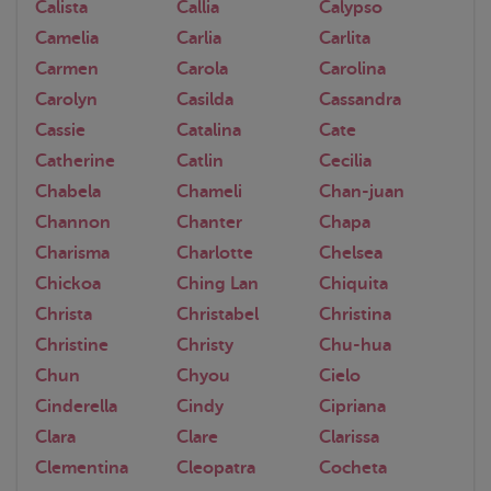
Calista
Callia
Calypso
Camelia
Carlia
Carlita
Carmen
Carola
Carolina
Carolyn
Casilda
Cassandra
Cassie
Catalina
Cate
Catherine
Catlin
Cecilia
Chabela
Chameli
Chan-juan
Channon
Chanter
Chapa
Charisma
Charlotte
Chelsea
Chickoa
Ching Lan
Chiquita
Christa
Christabel
Christina
Christine
Christy
Chu-hua
Chun
Chyou
Cielo
Cinderella
Cindy
Cipriana
Clara
Clare
Clarissa
Clementina
Cleopatra
Cocheta