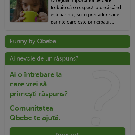
O regulă importantă pe care
trebuie să o respecți atunci când
ești părinte, și cu precădere acel
părinte care este principalul...
Funny by Qbebe
Ai nevoie de un răspuns?
Ai o întrebare la
care vrei să
primești răspuns?
Comunitatea
Qbebe te ajută.