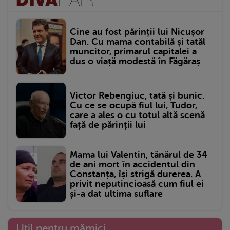
Cine au fost părinții lui Nicușor
Dan. Cu mama contabilă și tatăl
muncitor, primarul capitalei a
dus o viață modestă în Făgăraș
Victor Rebengiuc, tată și bunic.
Cu ce se ocupă fiul lui, Tudor,
care a ales o cu totul altă scenă
față de părinții lui
Mama lui Valentin, tânărul de 34
de ani mort în accidentul din
Constanța, își strigă durerea. A
privit neputincioasă cum fiul ei
și-a dat ultima suflare
Util pentru mămici