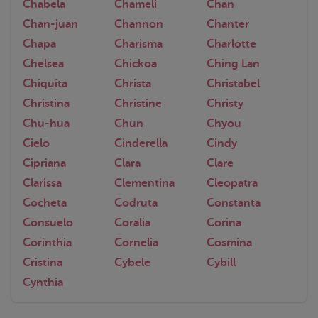
Chabela
Chameli
Chan
Chan-juan
Channon
Chanter
Chapa
Charisma
Charlotte
Chelsea
Chickoa
Ching Lan
Chiquita
Christa
Christabel
Christina
Christine
Christy
Chu-hua
Chun
Chyou
Cielo
Cinderella
Cindy
Cipriana
Clara
Clare
Clarissa
Clementina
Cleopatra
Cocheta
Codruta
Constanta
Consuelo
Coralia
Corina
Corinthia
Cornelia
Cosmina
Cristina
Cybele
Cybill
Cynthia