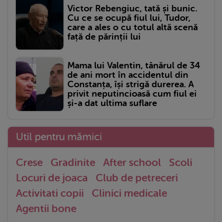
Victor Rebengiuc, tată și bunic.
Cu ce se ocupă fiul lui, Tudor,
care a ales o cu totul altă scenă
față de părinții lui
Mama lui Valentin, tânărul de 34
de ani mort în accidentul din
Constanța, își strigă durerea. A
privit neputincioasă cum fiul ei
și-a dat ultima suflare
Util pentru mămici
Crese
Gradinite
After school
Scoli
Locuri de joaca
Club de petreceri
Activitati copii
Clinici medicale
Agentii bone