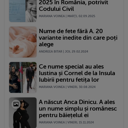
2025 în România, potrivit
Codului Civil
MARIANA VOINEA | MARŢI, 02.09.2025
Nume de fete fără A. 20
variante inedite din care poți
alege
ANDREEA BITAR | JOI, 29.02.2024
Ce nume special au ales
Iustina și Cornel de la Insula
Iubirii pentru fetița lor
MARIANA VOINEA | VINERI, 30.08.2024
A născut Anca Dinicu. A ales
un nume simplu și românesc
pentru băiețelul ei
MARIANA VOINEA | VINERI, 15.11.2024