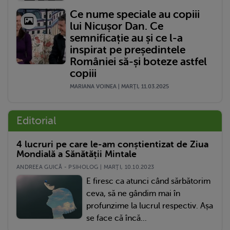
Ce nume speciale au copiii
lui Nicușor Dan. Ce
semnificație au și ce l-a
inspirat pe președintele
României să-și boteze astfel
copiii
MARIANA VOINEA | MARŢI, 11.03.2025
Editorial
4 lucruri pe care le-am conștientizat de Ziua
Mondială a Sănătății Mintale
ANDREEA GUICĂ - PSIHOLOG | MARŢI, 10.10.2023
E firesc ca atunci când sărbătorim
ceva, să ne gândim mai în
profunzime la lucrul respectiv. Așa
se face că încă...