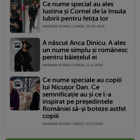
Ce nume special au ales
Iustina și Cornel de la Insula
Iubirii pentru fetița lor
MARIANA VOINEA | VINERI, 30.08.2024
A născut Anca Dinicu. A ales
un nume simplu și românesc
pentru băiețelul ei
MARIANA VOINEA | VINERI, 15.11.2024
Ce nume speciale au copiii
lui Nicușor Dan. Ce
semnificație au și ce l-a
inspirat pe președintele
României să-și boteze astfel
copiii
MARIANA VOINEA | MARŢI, 11.03.2025