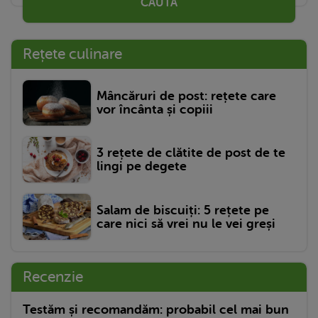
CAUTĂ
Rețete culinare
Mâncăruri de post: rețete care
vor încânta și copiii
3 rețete de clătite de post de te
lingi pe degete
Salam de biscuiți: 5 rețete pe
care nici să vrei nu le vei greși
Recenzie
Testăm și recomandăm: probabil cel mai bun