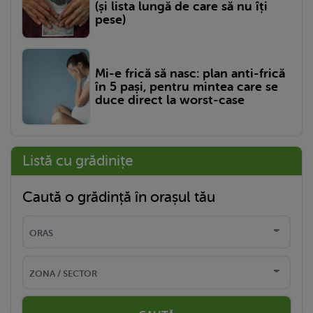
(și lista lungă de care să nu îți
pese)
Mi-e frică să nasc: plan anti-frică
în 5 pași, pentru mintea care se
duce direct la worst-case
Listă cu grădinițe
Caută o grădință în orașul tău