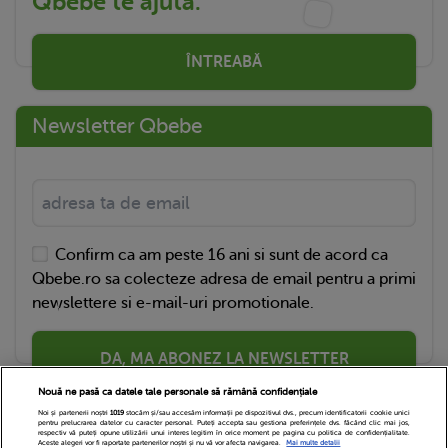
Qbebe te ajută.
ÎNTREABĂ
Newsletter Qbebe
Confirm ca am peste 16 ani si sunt de acord ca
Qbebe.ro sa colecteze adresa de email pentru a primi
newslettere si e-mail-uri promotionale.
DA, MA ABONEZ LA NEWSLETTER
Nouă ne pasă ca datele tale personale să rămână confidențiale
Noi și partenerii noștri
1019
stocăm și/sau accesăm informații pe dispozitivul dvs., precum identificatorii cookie unici
pentru prelucrarea datelor cu caracter personal. Puteți accepta sau gestiona preferințele dvs. făcând clic mai jos,
respectiv vă puteți opune utilizării unui interes legitim în orice moment pe pagina cu politica de confidențialitate.
Aceste alegeri vor fi raportate partenerilor noștri și nu vă vor afecta navigarea.
Mai multe detalii