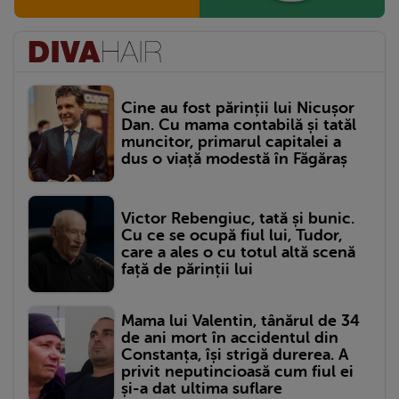
Cine au fost părinții lui Nicușor
Dan. Cu mama contabilă și tatăl
muncitor, primarul capitalei a
dus o viață modestă în Făgăraș
Victor Rebengiuc, tată și bunic.
Cu ce se ocupă fiul lui, Tudor,
care a ales o cu totul altă scenă
față de părinții lui
Mama lui Valentin, tânărul de 34
de ani mort în accidentul din
Constanța, își strigă durerea. A
privit neputincioasă cum fiul ei
și-a dat ultima suflare