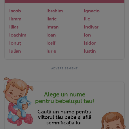
Iacob
Ibrahim
Ignacio
Ikram
Ilarie
Ilie
Illias
Imran
Indivar
Ioachim
Ioan
Ion
Ionuț
Iosif
Isidor
Iulian
Iurie
Iustin
Alege un nume
pentru bebelușul tau!
Caută un nume pentru
viitorul tău bebe și află
semnificația lui.