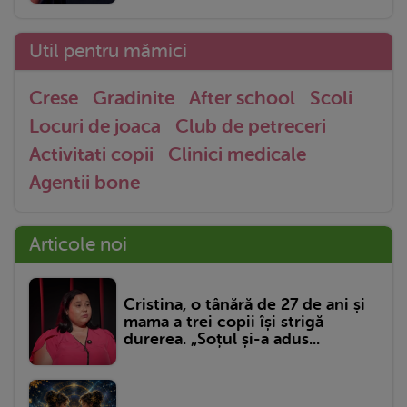
Util pentru mămici
Crese
Gradinite
After school
Scoli
Locuri de joaca
Club de petreceri
Activitati copii
Clinici medicale
Agentii bone
Articole noi
Cristina, o tânără de 27 de ani și
mama a trei copii își strigă
durerea. „Soțul și-a adus...