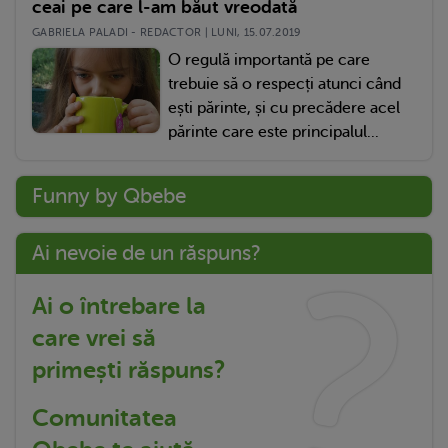
ceai pe care l-am băut vreodată
GABRIELA PALADI - REDACTOR | LUNI, 15.07.2019
O regulă importantă pe care
trebuie să o respecți atunci când
ești părinte, și cu precădere acel
părinte care este principalul...
Funny by Qbebe
Ai nevoie de un răspuns?
Ai o întrebare la
care vrei să
primești răspuns?
Comunitatea