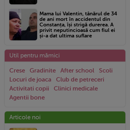
Mama lui Valentin, tânărul de 34
de ani mort în accidentul din
Constanța, își strigă durerea. A
privit neputincioasă cum fiul ei
și-a dat ultima suflare
Util pentru mămici
Crese
Gradinite
After school
Scoli
Locuri de joaca
Club de petreceri
Activitati copii
Clinici medicale
Agentii bone
Articole noi