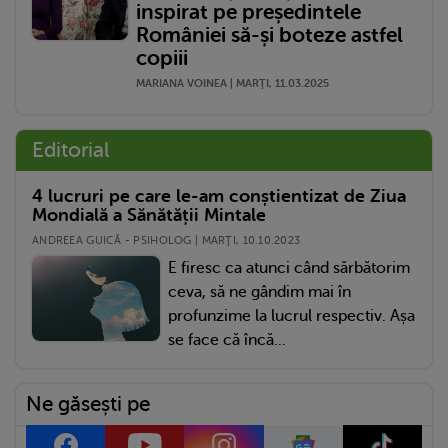
inspirat pe președintele
României să-și boteze astfel
copiii
MARIANA VOINEA | MARŢI, 11.03.2025
Editorial
4 lucruri pe care le-am conștientizat de Ziua
Mondială a Sănătății Mintale
ANDREEA GUICĂ - PSIHOLOG | MARŢI, 10.10.2023
E firesc ca atunci când sărbătorim
ceva, să ne gândim mai în
profunzime la lucrul respectiv. Așa
se face că încă...
Ne găsești pe