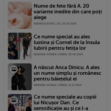
Nume de fete fără A. 20
variante inedite din care poți
alege
ANDREEA BITAR | JOI, 29.02.2024
Ce nume special au ales
Iustina și Cornel de la Insula
Iubirii pentru fetița lor
MARIANA VOINEA | VINERI, 30.08.2024
A născut Anca Dinicu. A ales
un nume simplu și românesc
pentru băiețelul ei
MARIANA VOINEA | VINERI, 15.11.2024
Ce nume speciale au copiii
lui Nicușor Dan. Ce
semnificație au și ce l-a