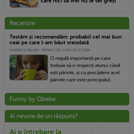
care nici să vrei nu le vei greși
Recenzie
Testăm și recomandăm: probabil cel mai bun
ceai pe care l-am băut vreodată
GABRIELA PALADI - REDACTOR | LUNI, 15.07.2019
O regulă importantă pe care
trebuie să o respecți atunci când
ești părinte, și cu precădere acel
părinte care este principalul...
Funny by Qbebe
Ai nevoie de un răspuns?
Ai o întrebare la