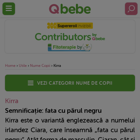
Home
›
Utile
›
Nume Copii
›
Kirra
Vezi categorii nume de copii
Kirra
Semnificație: fata cu părul negru
Kirra este o variantă englezească a numelui
irlandez Ciara, care înseamnă „fata cu părul
negru”. Atât forma de masculin, Ciaran, cât și