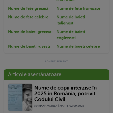
Nume de fete grecesti
Nume de fete frumoase
Nume de fete celebre
Nume de baieti
italienesti
Nume de baieti grecesti
Nume de baieti
englezesti
Nume de baieti rusesti
Nume de baieti celebre
Articole asemănătoare
Nume de copii interzise în
2025 în România, potrivit
Codului Civil
MARIANA VOINEA | MARŢI, 02.09.2025