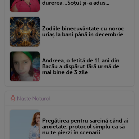
durerea. „Soțul și-a adus...
Zodiile binecuvântate cu noroc
uriaș la bani până în decembrie
Andreea, o fetiță de 11 ani din
Bacău a dispărut fără urmă de
mai bine de 3 zile
Pregătirea pentru sarcină când ai
anxietate: protocol simplu ca să
nu te pierzi în scenarii