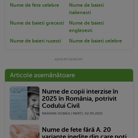
Nume de fete celebre
Nume de baieti
italienesti
Nume de baieti grecesti
Nume de baieti
englezesti
Nume de baieti rusesti
Nume de baieti celebre
Articole asemănătoare
Nume de copii interzise în
2025 în România, potrivit
Codului Civil
MARIANA VOINEA | MARŢI, 02.09.2025
Nume de fete fără A. 20
variante inedite din care poți