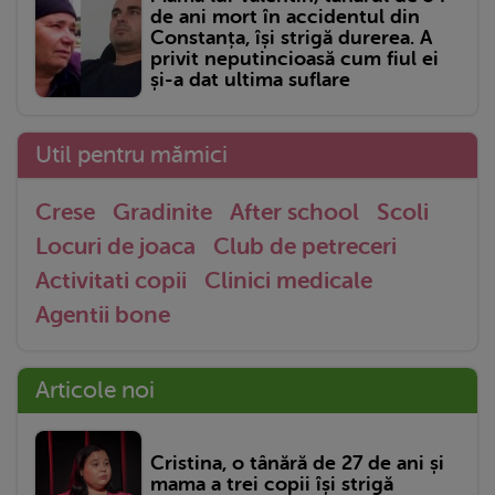
de ani mort în accidentul din
Constanța, își strigă durerea. A
privit neputincioasă cum fiul ei
și-a dat ultima suflare
Util pentru mămici
Crese
Gradinite
After school
Scoli
Locuri de joaca
Club de petreceri
Activitati copii
Clinici medicale
Agentii bone
Articole noi
Cristina, o tânără de 27 de ani și
mama a trei copii își strigă