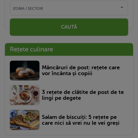
CAUTĂ
Rețete culinare
Mâncăruri de post: rețete care
vor încânta și copiii
3 rețete de clătite de post de te
lingi pe degete
Salam de biscuiți: 5 rețete pe
care nici să vrei nu le vei greși