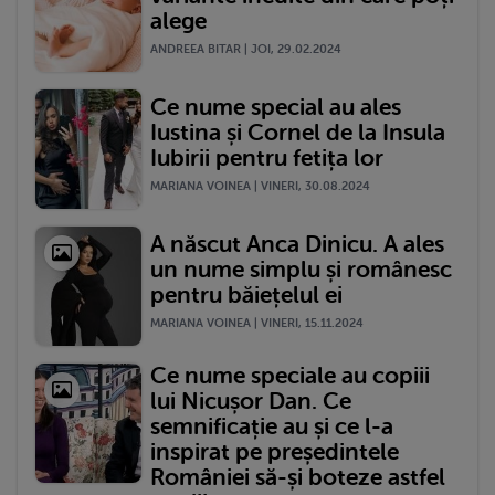
alege
ANDREEA BITAR | JOI, 29.02.2024
Ce nume special au ales
Iustina și Cornel de la Insula
Iubirii pentru fetița lor
MARIANA VOINEA | VINERI, 30.08.2024
A născut Anca Dinicu. A ales
un nume simplu și românesc
pentru băiețelul ei
MARIANA VOINEA | VINERI, 15.11.2024
Ce nume speciale au copiii
lui Nicușor Dan. Ce
semnificație au și ce l-a
inspirat pe președintele
României să-și boteze astfel