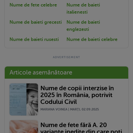
Nume de fete celebre
Nume de baieti
italienesti
Nume de baieti grecesti
Nume de baieti
englezesti
Nume de baieti rusesti
Nume de baieti celebre
Articole asemănătoare
Nume de copii interzise în
2025 în România, potrivit
Codului Civil
MARIANA VOINEA | MARŢI, 02.09.2025
Nume de fete fără A. 20
variante inedite din care poți