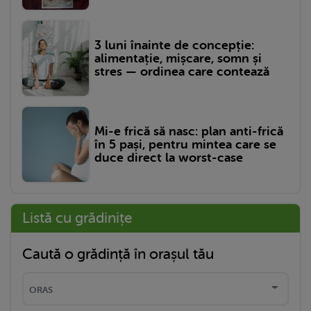
3 luni înainte de concepție:
alimentație, mișcare, somn și
stres — ordinea care contează
Mi-e frică să nasc: plan anti-frică
în 5 pași, pentru mintea care se
duce direct la worst-case
Listă cu grădinițe
Caută o grădință în orașul tău