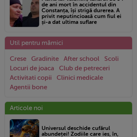
de ani mort în accidentul din
Constanța, își strigă durerea. A
privit neputincioasă cum fiul ei
și-a dat ultima suflare
Util pentru mămici
Crese
Gradinite
After school
Scoli
Locuri de joaca
Club de petreceri
Activitati copii
Clinici medicale
Agentii bone
Articole noi
Universul deschide cufărul
abundeței! Zodiile care ies, în,