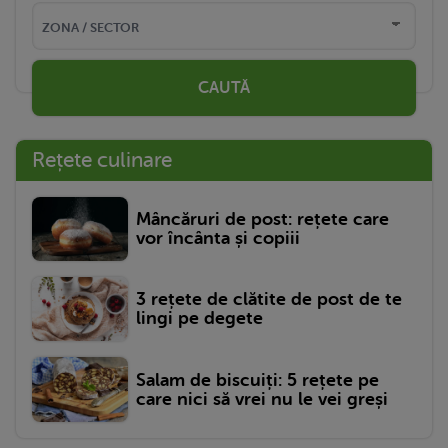
CAUTĂ
Rețete culinare
Mâncăruri de post: rețete care
vor încânta și copiii
3 rețete de clătite de post de te
lingi pe degete
Salam de biscuiți: 5 rețete pe
care nici să vrei nu le vei greși