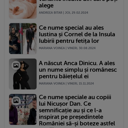
alege
ANDREEA BITAR | JOI, 29.02.2024
Ce nume special au ales
Iustina și Cornel de la Insula
Iubirii pentru fetița lor
MARIANA VOINEA | VINERI, 30.08.2024
A născut Anca Dinicu. A ales
un nume simplu și românesc
pentru băiețelul ei
MARIANA VOINEA | VINERI, 15.11.2024
Ce nume speciale au copiii
lui Nicușor Dan. Ce
semnificație au și ce l-a
inspirat pe președintele
României să-și boteze astfel