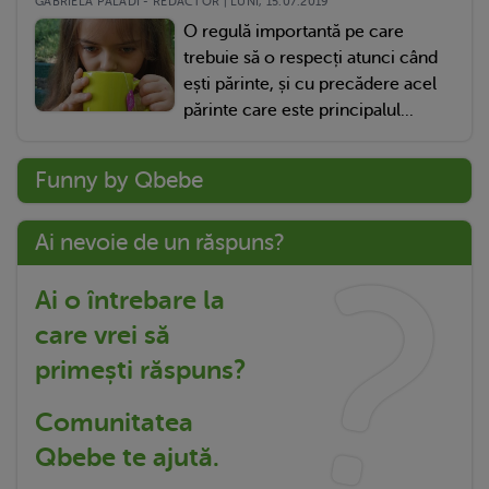
GABRIELA PALADI - REDACTOR | LUNI, 15.07.2019
O regulă importantă pe care
trebuie să o respecți atunci când
ești părinte, și cu precădere acel
părinte care este principalul...
Funny by Qbebe
Ai nevoie de un răspuns?
Ai o întrebare la
care vrei să
primești răspuns?
Comunitatea
Qbebe te ajută.