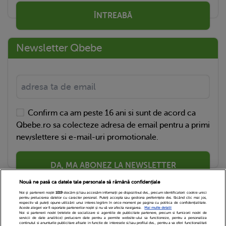
ÎNTREABĂ
Newsletter Qbebe
Confirm ca am peste 16 ani si sunt de acord ca
Qbebe.ro sa colecteze adresa de email pentru a primi
newslettere si e-mail-uri promotionale.
DA, MA ABONEZ LA NEWSLETTER
Nouă ne pasă ca datele tale personale să rămână confidențiale
Noi și partenerii noștri
1019
stocăm și/sau accesăm informații pe dispozitivul dvs., precum identificatorii cookie unici
pentru prelucrarea datelor cu caracter personal. Puteți accepta sau gestiona preferințele dvs. făcând clic mai jos,
respectiv vă puteți opune utilizării unui interes legitim în orice moment pe pagina cu politica de confidențialitate.
Aceste alegeri vor fi raportate partenerilor noștri și nu vă vor afecta navigarea.
Mai multe detalii
Noi si partenerii nostri (retelele de socializare si agentiile de publicitate partenere, precum si furnizorii nostri de
servicii de date analitice) prelucram date pentru a permite website-ului sa functioneze, pentru a personaliza
continutul si anunturile publicitare afisate in functie de interesele si/sau profilul dvs., pentru a va oferi functionalitati