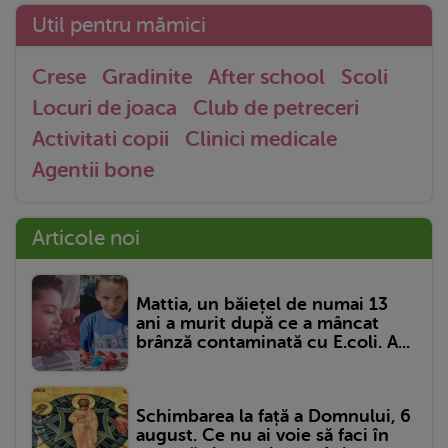
Util pentru mămici
Crese
Gradinite
After school
Scoli
Locuri de joaca
Club de petreceri
Activitati copii
Clinici medicale
Agentii bone
Articole noi
Mattia, un băiețel de numai 13
ani a murit după ce a mâncat
brânză contaminată cu E.coli. A...
Schimbarea la față a Domnului, 6
august. Ce nu ai voie să faci în