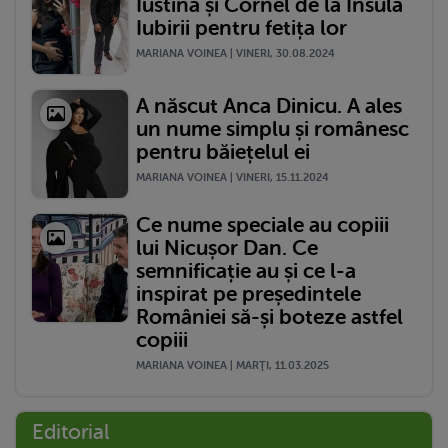
Iustina și Cornel de la Insula
Iubirii pentru fetița lor
MARIANA VOINEA | VINERI, 30.08.2024
A născut Anca Dinicu. A ales
un nume simplu și românesc
pentru băiețelul ei
MARIANA VOINEA | VINERI, 15.11.2024
Ce nume speciale au copiii
lui Nicușor Dan. Ce
semnificație au și ce l-a
inspirat pe președintele
României să-și boteze astfel
copiii
MARIANA VOINEA | MARŢI, 11.03.2025
Editorial