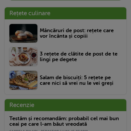
Rețete culinare
Mâncăruri de post: rețete care
vor încânta și copiii
3 rețete de clătite de post de te
lingi pe degete
Salam de biscuiți: 5 rețete pe
care nici să vrei nu le vei greși
Recenzie
Testăm și recomandăm: probabil cel mai bun
ceai pe care l-am băut vreodată