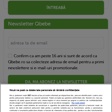
ÎNTREABĂ
Newsletter Qbebe
Confirm ca am peste 16 ani si sunt de acord ca
Qbebe.ro sa colecteze adresa de email pentru a primi
newslettere si e-mail-uri promotionale.
DA, MA ABONEZ LA NEWSLETTER
Nouă ne pasă ca datele tale personale să rămână confidențiale
Noi și partenerii noștri
1017
stocăm și/sau accesăm informații pe dispozitivul dvs., precum identificatorii cookie unici
pentru prelucrarea datelor cu caracter personal. Puteți accepta sau gestiona preferințele dvs. făcând clic mai jos,
respectiv vă puteți opune utilizării unui interes legitim în orice moment pe pagina cu politica de confidențialitate.
Aceste alegeri vor fi raportate partenerilor noștri și nu vă vor afecta navigarea.
Mai multe detalii
Noi si partenerii nostri (retelele de socializare si agentiile de publicitate partenere, precum si furnizorii nostri de
servicii de date analitice) prelucram date pentru a permite website-ului sa functioneze, pentru a personaliza
continutul si anunturile publicitare afisate in functie de interesele si/sau profilul dvs., pentru a va oferi functionalitati