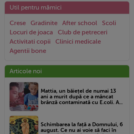
Util pentru mămici
Crese
Gradinite
After school
Scoli
Locuri de joaca
Club de petreceri
Activitati copii
Clinici medicale
Agentii bone
Articole noi
Mattia, un băiețel de numai 13
ani a murit după ce a mâncat
brânză contaminată cu E.coli. A...
Schimbarea la față a Domnului, 6
august. Ce nu ai voie să faci în