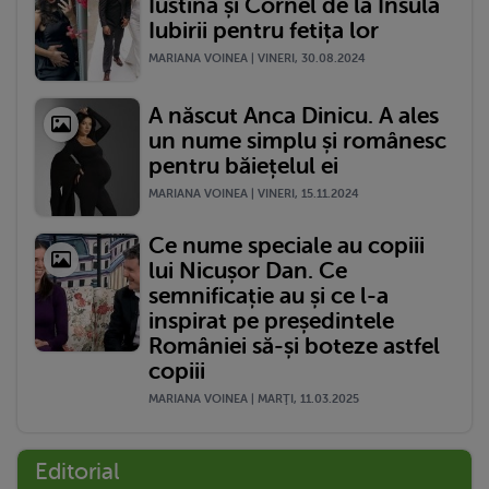
Iustina și Cornel de la Insula
Iubirii pentru fetița lor
MARIANA VOINEA | VINERI, 30.08.2024
A născut Anca Dinicu. A ales
un nume simplu și românesc
pentru băiețelul ei
MARIANA VOINEA | VINERI, 15.11.2024
Ce nume speciale au copiii
lui Nicușor Dan. Ce
semnificație au și ce l-a
inspirat pe președintele
României să-și boteze astfel
copiii
MARIANA VOINEA | MARŢI, 11.03.2025
Editorial