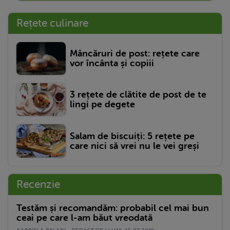
Rețete culinare
Mâncăruri de post: rețete care
vor încânta și copiii
3 rețete de clătite de post de te
lingi pe degete
Salam de biscuiți: 5 rețete pe
care nici să vrei nu le vei greși
Recenzie
Testăm și recomandăm: probabil cel mai bun
ceai pe care l-am băut vreodată