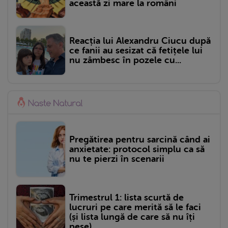
această zi mare la români
Reacția lui Alexandru Ciucu după
ce fanii au sesizat că fetițele lui
nu zâmbesc în pozele cu...
Pregătirea pentru sarcină când ai
anxietate: protocol simplu ca să
nu te pierzi în scenarii
Trimestrul 1: lista scurtă de
lucruri pe care merită să le faci
(și lista lungă de care să nu îți
pese)