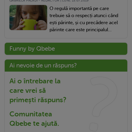
GABRIELA PALADI - REDACTOR | LUNI, 15.07.2019
O regulă importantă pe care
trebuie să o respecți atunci când
ești părinte, și cu precădere acel
părinte care este principalul...
Funny by Qbebe
Ai nevoie de un răspuns?
Ai o întrebare la
care vrei să
primești răspuns?
Comunitatea
Qbebe te ajută.