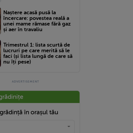
Naștere acasă pusă la
încercare: povestea reală a
unei mame rămase fără gaz
și aer în travaliu
Trimestrul 1: lista scurtă de
lucruri pe care merită să le
faci (și lista lungă de care să
nu îți pese)
grădinițe
grădință în orașul tău