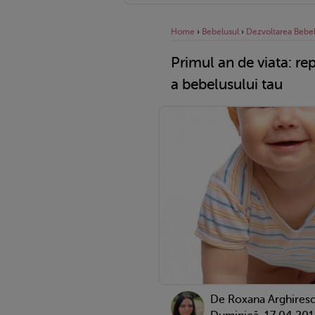
Home
›
Bebelusul
›
Dezvoltarea Bebel
Primul an de viata: re
a bebelusului tau
De
Roxana Arghiresc