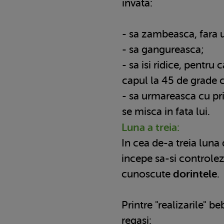
invata:
- sa zambeasca, fara
- sa gangureasca;
- sa isi ridice, pentru
capul la 45 de grade c
- sa urmareasca cu pri
se misca in fata lui.
Luna a treia:
In cea de-a treia luna 
incepe sa-si controle
cunoscute
dorintele
.
Printre "realizarile" b
regasi: