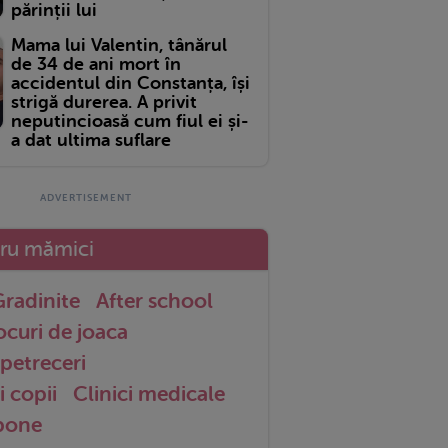
părinții lui
Mama lui Valentin, tânărul
de 34 de ani mort în
accidentul din Constanța, își
strigă durerea. A privit
neputincioasă cum fiul ei și-
a dat ultima suflare
tru mămici
radinite
After school
ocuri de joaca
petreceri
i copii
Clinici medicale
 bone