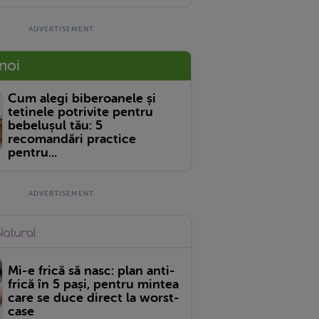
 noi
Cum alegi biberoanele și
tetinele potrivite pentru
bebelușul tău: 5
recomandări practice
pentru...
Mi-e frică să nasc: plan anti-
frică în 5 pași, pentru mintea
care se duce direct la worst-
case