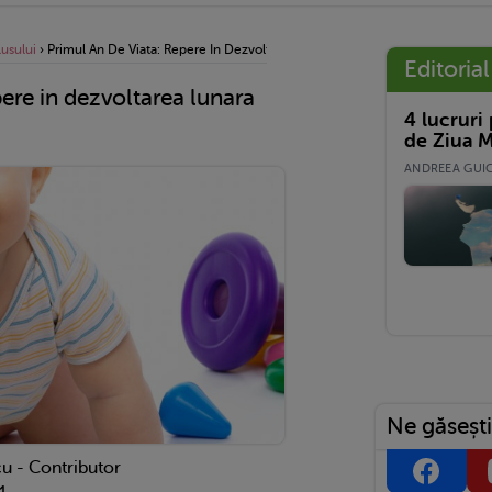
usului
›
Primul An De Viata: Repere In Dezvoltarea Lunara A Bebelusului Tau
Editorial
pere in dezvoltarea lunara
4 lucruri
de Ziua M
ANDREEA GUICĂ
Ne găsești
u - Contributor