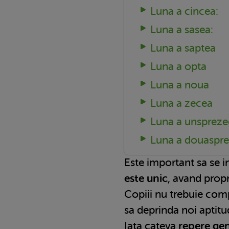
Luna a cincea:
Luna a sasea:
Luna a saptea
Luna a opta
Luna a noua
Luna a zecea
Luna a unspreze
Luna a douaspr
Este important sa se 
este unic
, avand propr
Copiii nu trebuie compar
sa deprinda noi aptitu
Iata cateva
repere ge