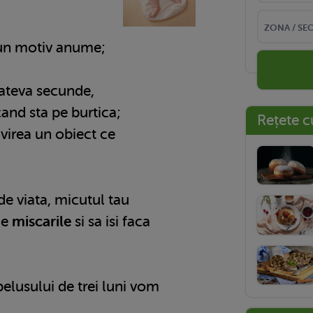
 un motiv anume;
 cateva secunde,
and sta pe burtica;
Rețete c
virea un obiect ce
de viata, micutul tau
ze
miscarile
si sa isi faca
ebelusului de trei luni vom