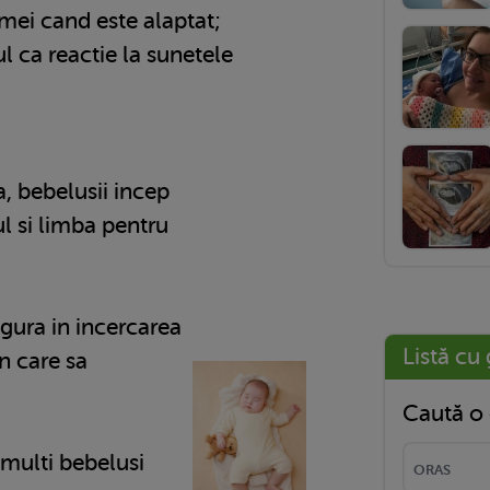
mei cand este alaptat;
ul ca reactie la sunetele
a, bebelusii incep
ul si limba pentru
 gura in incercarea
Listă cu 
n care sa
Caută o 
 multi bebelusi