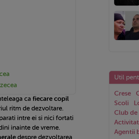
cea
Util pen
ezecea
Crese
G
inteleaga ca
fiecare copil
Scoli
L
iul ritm de dezvoltare.
Club de 
ati intre ei si nici fortati
Activitat
dini inainte de vreme.
Agentii
nerale
despre dezvoltarea