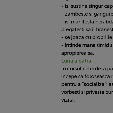
- isi sustine singur cap
- zambeste si gangure
- isi manifesta nerabd
pregatesti sa il hranest
- se joaca cu propriil
- intinde mana timid sp
apropierea sa.
Luna a patra:
In cursul celei de-a pa
incepe sa foloseasca 
pentru a
"socializa"
: a
vorbesti si priveste cu
vizita.