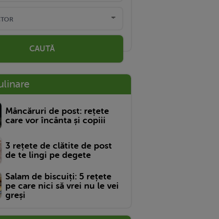
CAUTĂ
ulinare
Mâncăruri de post: rețete
care vor încânta și copiii
3 rețete de clătite de post
de te lingi pe degete
Salam de biscuiți: 5 rețete
pe care nici să vrei nu le vei
greși