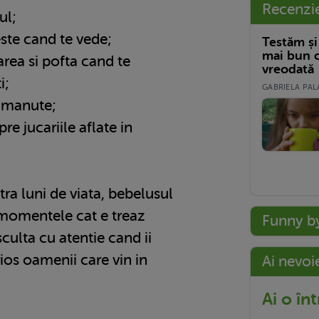
Recenzi
ul;
ste cand te vede;
Testăm și
mai bun c
area si pofta cand te
vreodată
i;
GABRIELA PALA
e manute;
re jucariile aflate in
tra luni de viata, bebelusul
momentele cat e treaz
Funny b
sculta cu atentie cand ii
rios oamenii care vin in
Ai nevoi
Ai o în