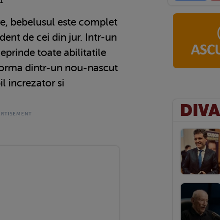
1
e, bebelusul este complet
ent de cei din jur. Intr-un
deprinde toate abilitatile
sforma dintr-un nou-nascut
l increzator si