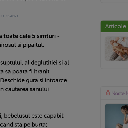
Articole
 toate cele 5 simturi
-
irosul si pipaitul.
suptului, al deglutitiei si al
uta sa poata fi hranit
 Deschide gura si intoarce
in cautarea sanului
i, bebelusul este capabil:
 cand sta pe burta;