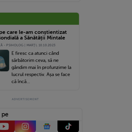
 pe care le-am conștientizat
ondială a Sănătății Mintale
 - PSIHOLOG | MARŢI, 10.10.2023
E firesc ca atunci când
sărbătorim ceva, să ne
gândim mai în profunzime la
lucrul respectiv. Așa se face
că încă...
 pe