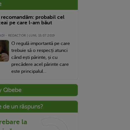
e
 recomandăm: probabil cel
eai pe care l-am băut
DI - REDACTOR | LUNI, 15.07.2019
O regulă importantă pe care
trebuie să o respecți atunci
când ești părinte, și cu
precădere acel părinte care
este principalul...
y Qbebe
e de un răspuns?
trebare la