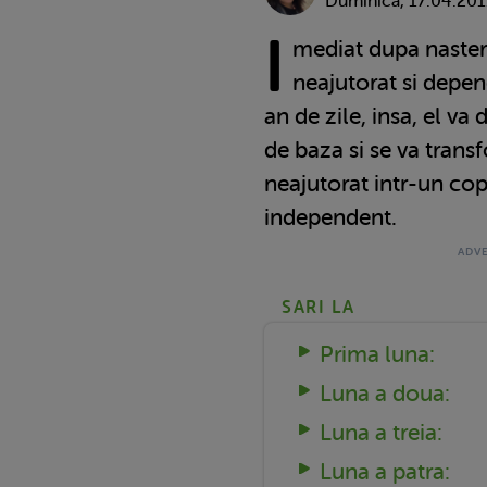
Duminică, 17.04.201
I
mediat dupa naster
neajutorat si depend
an de zile, insa, el va 
de baza si se va tran
neajutorat intr-un copi
independent.
SARI LA
Prima luna:
Luna a doua:
Luna a treia:
Luna a patra: