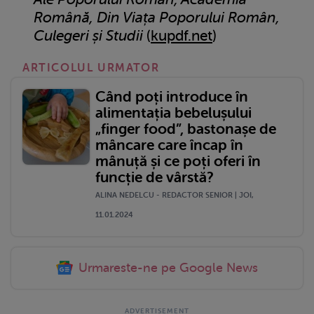
Română, Din Viața Poporului Român,
Culegeri și Studii
(
kupdf.net
)
ARTICOLUL URMATOR
Când poți introduce în
alimentația bebelușului
„finger food”, bastonașe de
mâncare care încap în
mânuță și ce poți oferi în
funcție de vârstă?
ALINA NEDELCU - REDACTOR SENIOR | JOI,
11.01.2024
Urmareste-ne pe Google News