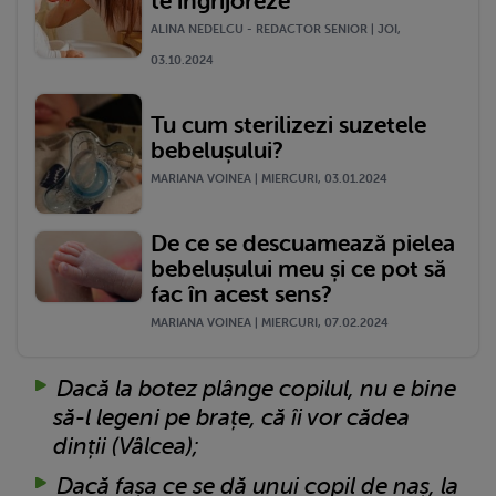
te îngrijoreze
ALINA NEDELCU - REDACTOR SENIOR | JOI,
03.10.2024
Tu cum sterilizezi suzetele
bebelușului?
MARIANA VOINEA | MIERCURI, 03.01.2024
De ce se descuamează pielea
bebelușului meu și ce pot să
fac în acest sens?
MARIANA VOINEA | MIERCURI, 07.02.2024
Dacă la botez plânge copilul, nu e bine
să-l legeni pe brațe, că îi vor cădea
dinții
(Vâlcea);
Dacă fașa ce se dă unui copil de naș, la