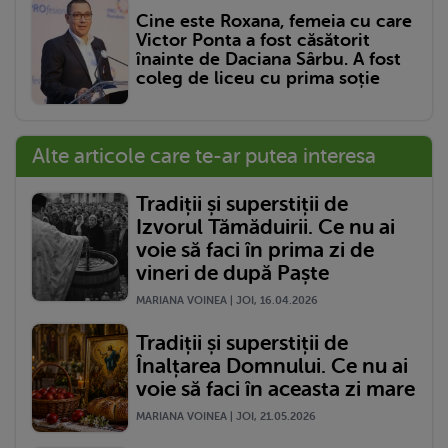
Cine este Roxana, femeia cu care
Victor Ponta a fost căsătorit
înainte de Daciana Sârbu. A fost
coleg de liceu cu prima soție
Alte articole care te-ar putea interesa
Tradiții și superstiții de
Izvorul Tămăduirii. Ce nu ai
voie să faci în prima zi de
vineri de după Paște
MARIANA VOINEA | JOI, 16.04.2026
Tradiții și superstiții de
Înalțarea Domnului. Ce nu ai
voie să faci în aceasta zi mare
MARIANA VOINEA | JOI, 21.05.2026