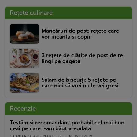
Rețete culinare
Mâncăruri de post: rețete care
vor încânta și copiii
3 rețete de clătite de post de te
lingi pe degete
Salam de biscuiți: 5 rețete pe
care nici să vrei nu le vei greși
Recenzie
Testăm și recomandăm: probabil cel mai bun
ceai pe care l-am băut vreodată
GABRIELA PALADI - REDACTOR | LUNI, 15.07.2019