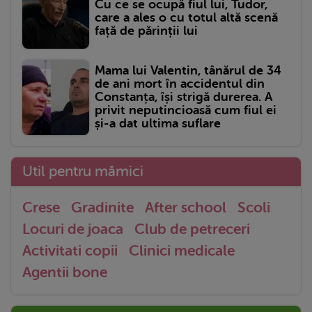
Cu ce se ocupă fiul lui, Tudor,
care a ales o cu totul altă scenă
față de părinții lui
Mama lui Valentin, tânărul de 34
de ani mort în accidentul din
Constanța, își strigă durerea. A
privit neputincioasă cum fiul ei
și-a dat ultima suflare
Util pentru mămici
Crese
Gradinite
After school
Scoli
Locuri de joaca
Club de petreceri
Activitati copii
Clinici medicale
Agentii bone