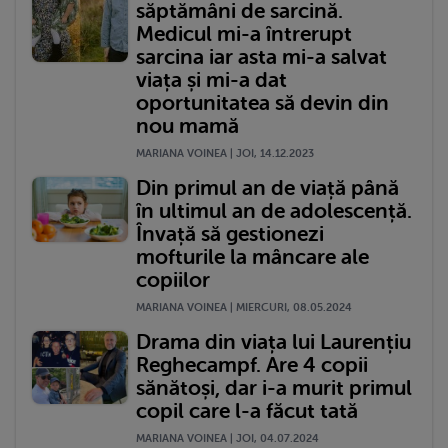
săptămâni de sarcină.
Medicul mi-a întrerupt
sarcina iar asta mi-a salvat
viața și mi-a dat
oportunitatea să devin din
nou mamă
MARIANA VOINEA | JOI, 14.12.2023
Din primul an de viață până
în ultimul an de adolescență.
Învață să gestionezi
mofturile la mâncare ale
copiilor
MARIANA VOINEA | MIERCURI, 08.05.2024
Drama din viața lui Laurențiu
Reghecampf. Are 4 copii
sănătoși, dar i-a murit primul
copil care l-a făcut tată
MARIANA VOINEA | JOI, 04.07.2024