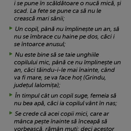
i se pune în scăldătoare o nucă mică, și
scad. La fete se pune ca să nu le
crească mari sânii;
Un copil, până nu împlinește un an, să
nu se îmbrace cu haine pe dos, căci i
se întoarce anusul;
Nu este bine să se taie unghiile
copilului mic, până ce nu împlinește un
an, căci tăindu-i-le mai înainte, când
va fi mare, se va face hoț (Grindu,
județul Ialomița);
În timpul cât un copil suge, femeia să
nu bea apă, căci ia copilul vânt în nas;
Se crede că acei copii mici, care ar
mânca pește înainte să înceapă să
vorbească, rămân muți; deci acestor