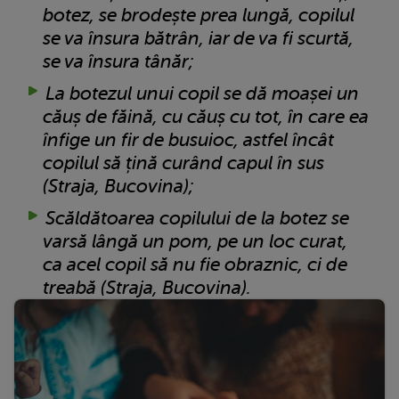
botez, se brodește prea lungă, copilul
se va însura bătrân, iar de va fi scurtă,
se va însura tânăr;
La botezul unui copil se dă moașei un
căuș de făină, cu căuș cu tot, în care ea
înfige un fir de busuioc, astfel încât
copilul să țină curând capul în sus
(Straja, Bucovina);
Scăldătoarea copilului de la botez se
varsă lângă un pom, pe un loc curat,
ca acel copil să nu fie obraznic, ci de
treabă (Straja, Bucovina).