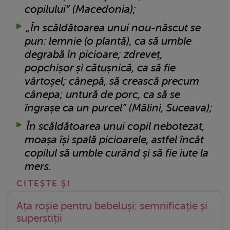
copilului” (Macedonia);
„În scăldătoarea unui nou-născut se
pun: lemnie (o plantă), ca să umble
degrabă în picioare; zdreveț,
popchișor și cătușnică, ca să fie
vârtoșel; cânepă, să crească precum
cânepa; untură de porc, ca să se
îngrașe ca un purcel” (Mălini, Suceava);
În scăldătoarea unui copil nebotezat,
moașa își spală picioarele, astfel încât
copilul să umble curând și să fie iute la
mers.
Ața roșie pentru bebeluși: semnificație și
superstiții