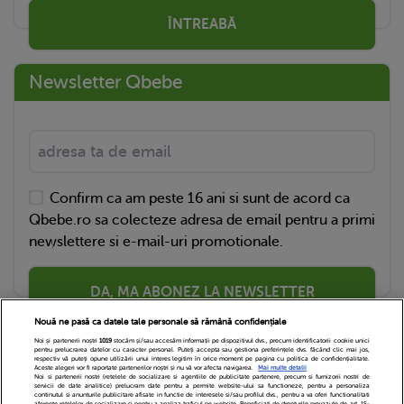
ÎNTREABĂ
Newsletter Qbebe
Confirm ca am peste 16 ani si sunt de acord ca
Qbebe.ro sa colecteze adresa de email pentru a primi
newslettere si e-mail-uri promotionale.
DA, MA ABONEZ LA NEWSLETTER
Nouă ne pasă ca datele tale personale să rămână confidențiale
Noi și partenerii noștri
1019
stocăm și/sau accesăm informații pe dispozitivul dvs., precum identificatorii cookie unici
pentru prelucrarea datelor cu caracter personal. Puteți accepta sau gestiona preferințele dvs. făcând clic mai jos,
respectiv vă puteți opune utilizării unui interes legitim în orice moment pe pagina cu politica de confidențialitate.
Aceste alegeri vor fi raportate partenerilor noștri și nu vă vor afecta navigarea.
Mai multe detalii
Noi si partenerii nostri (retelele de socializare si agentiile de publicitate partenere, precum si furnizorii nostri de
servicii de date analitice) prelucram date pentru a permite website-ului sa functioneze, pentru a personaliza
continutul si anunturile publicitare afisate in functie de interesele si/sau profilul dvs., pentru a va oferi functionalitati
aferente retelelor de socializare si pentru a analiza traficul pe website. Beneficiati de drepturile prevazute de art. 15-