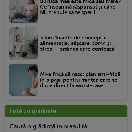
Burtica mea este mică sau mare?
Ce înseamnă răspunsul și când
NU trebuie să te sperii
3 luni înainte de concepție:
alimentație, mișcare, somn și
stres — ordinea care contează
Mi-e frică să nasc: plan anti-frică
în 5 pași, pentru mintea care se
duce direct la worst-case
Listă cu grădinițe
Caută o grădință în orașul tău