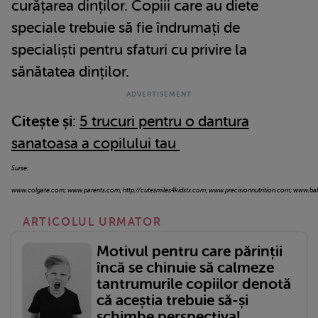
curățarea dinților. Copiii care au diete
speciale trebuie să fie îndrumați de
specialiști pentru sfaturi cu privire la
sănătatea dinților.
Citește și
:
5 trucuri pentru o dantura
sanatoasa a copilului tau
Surse:
www.colgate.com; www.parents.com; http://cutesmiles4kidstx.com; www.precisionnutrition.com; www.ba
ARTICOLUL URMATOR
Motivul pentru care părinții
încă se chinuie să calmeze
tantrumurile copiilor denotă
că aceștia trebuie să-și
schimbe perspectiva!