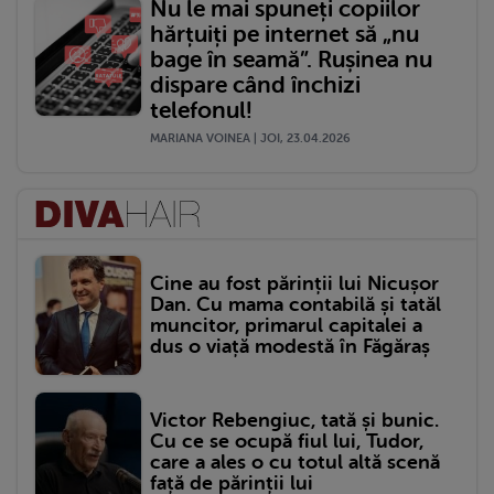
Nu le mai spuneți copiilor
hărțuiți pe internet să „nu
bage în seamă”. Rușinea nu
dispare când închizi
telefonul!
MARIANA VOINEA | JOI, 23.04.2026
Cine au fost părinții lui Nicușor
Dan. Cu mama contabilă și tatăl
muncitor, primarul capitalei a
dus o viață modestă în Făgăraș
Victor Rebengiuc, tată și bunic.
Cu ce se ocupă fiul lui, Tudor,
care a ales o cu totul altă scenă
față de părinții lui