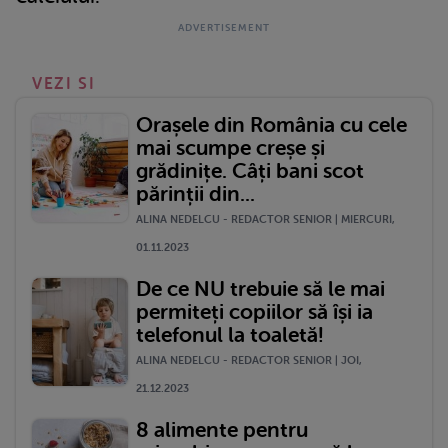
VEZI SI
Orașele din România cu cele
mai scumpe creșe și
grădinițe. Câți bani scot
părinții din...
ALINA NEDELCU - REDACTOR SENIOR | MIERCURI,
01.11.2023
De ce NU trebuie să le mai
permiteți copiilor să își ia
telefonul la toaletă!
ALINA NEDELCU - REDACTOR SENIOR | JOI,
21.12.2023
8 alimente pentru