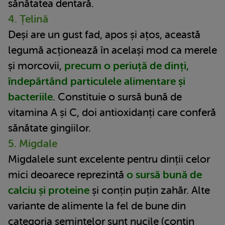
sănătatea dentară.
4. Țelină
Deși are un gust fad, apos și ațos, această
legumă acționează în același mod ca merele
și morcovii,
precum o periuță de dinți,
îndepărtând particulele alimentare și
bacteriile
. Constituie o sursă bună de
vitamina A și C, doi antioxidanți care conferă
sănătate gingiilor.
5. Migdale
Migdalele sunt excelente pentru dinții celor
mici deoarece reprezintă
o sursă bună de
calciu și proteine
și conțin puțin zahăr. Alte
variante de alimente la fel de bune din
categoria semințelor sunt nucile (conțin