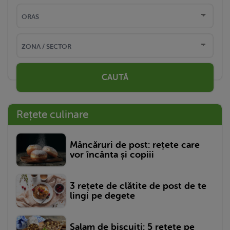
CAUTĂ
Rețete culinare
Mâncăruri de post: rețete care
vor încânta și copiii
3 rețete de clătite de post de te
lingi pe degete
Salam de biscuiți: 5 rețete pe