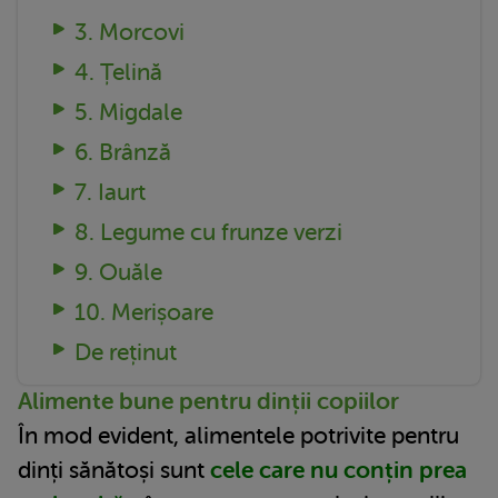
3. Morcovi
4. Țelină
5. Migdale
6. Brânză
7. Iaurt
8. Legume cu frunze verzi
9. Ouăle
10. Merișoare
De reținut
Alimente bune pentru dinții copiilor
În mod evident, alimentele potrivite pentru
dinți sănătoși sunt
cele care nu conțin prea