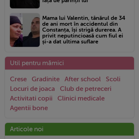
față de părinții lui
Mama lui Valentin, tânărul de 34
de ani mort în accidentul din
Constanța, își strigă durerea. A
privit neputincioasă cum fiul ei
și-a dat ultima suflare
Util pentru mămici
Crese
Gradinite
After school
Scoli
Locuri de joaca
Club de petreceri
Activitati copii
Clinici medicale
Agentii bone
Articole noi