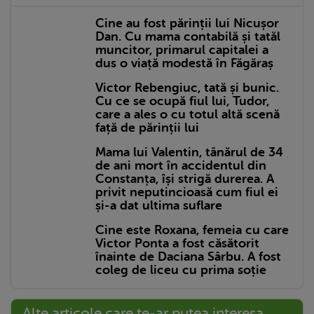
Cine au fost părinții lui Nicușor
Dan. Cu mama contabilă și tatăl
muncitor, primarul capitalei a
dus o viață modestă în Făgăraș
Victor Rebengiuc, tată și bunic.
Cu ce se ocupă fiul lui, Tudor,
care a ales o cu totul altă scenă
față de părinții lui
Mama lui Valentin, tânărul de 34
de ani mort în accidentul din
Constanța, își strigă durerea. A
privit neputincioasă cum fiul ei
și-a dat ultima suflare
Cine este Roxana, femeia cu care
Victor Ponta a fost căsătorit
înainte de Daciana Sârbu. A fost
coleg de liceu cu prima soție
Alte articole care te-ar putea interesa