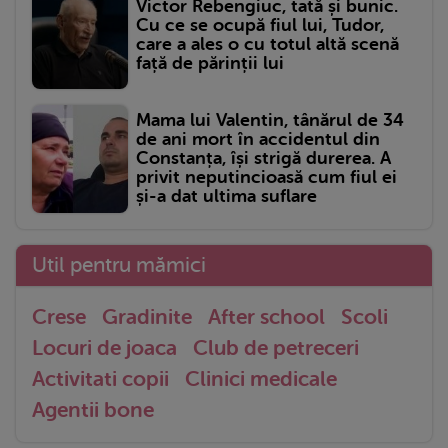
Victor Rebengiuc, tată și bunic.
Cu ce se ocupă fiul lui, Tudor,
care a ales o cu totul altă scenă
față de părinții lui
Mama lui Valentin, tânărul de 34
de ani mort în accidentul din
Constanța, își strigă durerea. A
privit neputincioasă cum fiul ei
și-a dat ultima suflare
Util pentru mămici
Crese
Gradinite
After school
Scoli
Locuri de joaca
Club de petreceri
Activitati copii
Clinici medicale
Agentii bone