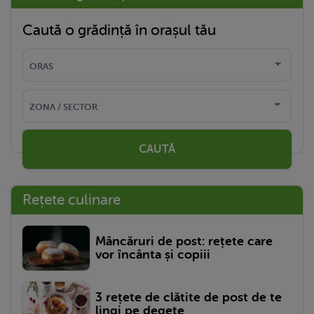
Caută o grădință în orașul tău
CAUTĂ
Rețete culinare
Mâncăruri de post: rețete care
vor încânta și copiii
3 rețete de clătite de post de te
lingi pe degete