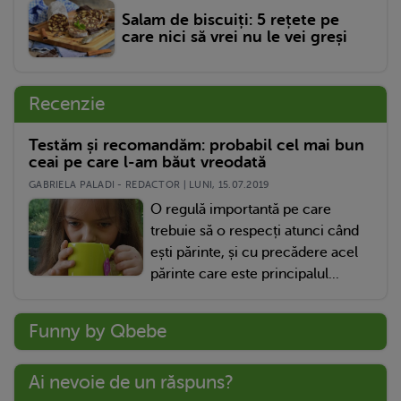
Salam de biscuiți: 5 rețete pe
care nici să vrei nu le vei greși
Recenzie
Testăm și recomandăm: probabil cel mai bun
ceai pe care l-am băut vreodată
GABRIELA PALADI - REDACTOR | LUNI, 15.07.2019
O regulă importantă pe care
trebuie să o respecți atunci când
ești părinte, și cu precădere acel
părinte care este principalul...
Funny by Qbebe
Ai nevoie de un răspuns?