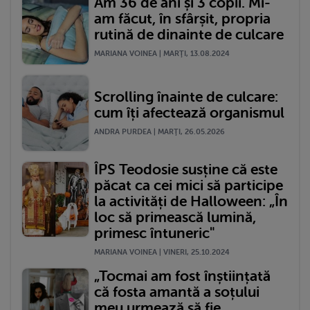
Am 36 de ani și 3 copii. Mi-
am făcut, în sfârșit, propria
rutină de dinainte de culcare
MARIANA VOINEA | MARŢI, 13.08.2024
Scrolling înainte de culcare:
cum îți afectează organismul
ANDRA PURDEA | MARŢI, 26.05.2026
ÎPS Teodosie susține că este
păcat ca cei mici să participe
la activități de Halloween: „În
loc să primească lumină,
primesc întuneric"
MARIANA VOINEA | VINERI, 25.10.2024
„Tocmai am fost înștiințată
că fosta amantă a soțului
meu urmează să fie