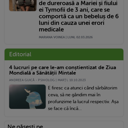
de dureroasă a Mariei și fiului
ei Tymofii de 3 ani, care se
comportă ca un bebeluș de 6
luni din cauza unei erori
medicale
MARIANA VOINEA | LUNI, 02.03.2026
Editorial
4 lucruri pe care le-am conștientizat de Ziua
Mondială a Sănătății Mintale
ANDREEA GUICĂ - PSIHOLOG | MARŢI, 10.10.2023
E firesc ca atunci când sărbătorim
ceva, să ne gândim mai în
profunzime la lucrul respectiv. Așa
se face că încă...
Ne găsești pe