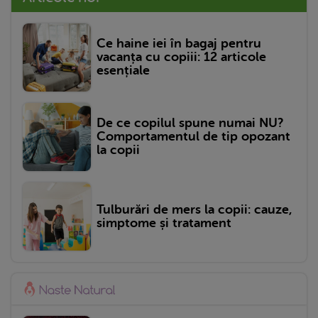
Ce haine iei în bagaj pentru
vacanța cu copiii: 12 articole
esențiale
De ce copilul spune numai NU?
Comportamentul de tip opozant
la copii
Tulburări de mers la copii: cauze,
simptome și tratament