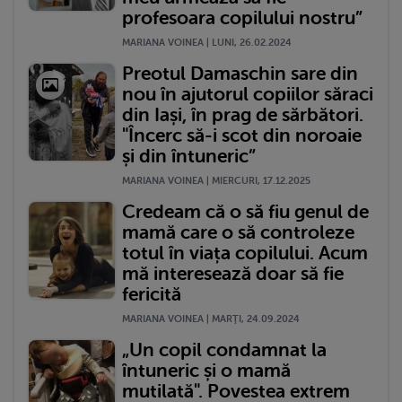
profesoara copilului nostru”
MARIANA VOINEA | LUNI, 26.02.2024
Preotul Damaschin sare din
nou în ajutorul copiilor săraci
din Iași, în prag de sărbători.
"Încerc să-i scot din noroaie
și din întuneric”
MARIANA VOINEA | MIERCURI, 17.12.2025
Credeam că o să fiu genul de
mamă care o să controleze
totul în viața copilului. Acum
mă interesează doar să fie
fericită
MARIANA VOINEA | MARŢI, 24.09.2024
„Un copil condamnat la
întuneric și o mamă
mutilată". Povestea extrem