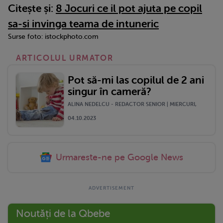
Citește și:
8 Jocuri ce il pot ajuta pe copil
sa-si invinga teama de intuneric
Surse foto: istockphoto.com
ARTICOLUL URMATOR
Pot să-mi las copilul de 2 ani
singur în cameră?
ALINA NEDELCU - REDACTOR SENIOR | MIERCURI,
04.10.2023
Urmareste-ne pe Google News
Noutăți de la Qbebe