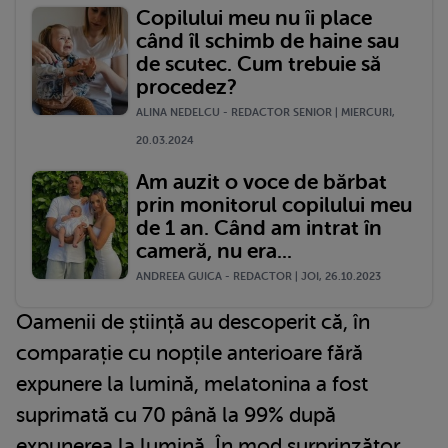
Copilului meu nu îi place
când îl schimb de haine sau
de scutec. Cum trebuie să
procedez?
ALINA NEDELCU - REDACTOR SENIOR | MIERCURI,
20.03.2024
Am auzit o voce de bărbat
prin monitorul copilului meu
de 1 an. Când am intrat în
cameră, nu era...
ANDREEA GUICA - REDACTOR | JOI, 26.10.2023
Oamenii de știință au descoperit că, în
comparație cu nopțile anterioare fără
expunere la lumină, melatonina a fost
suprimată cu 70 până la 99% după
expunerea la lumină. În mod surprinzător,