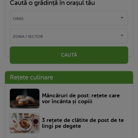
Caută o grădință în orașul tău
CAUTĂ
Rețete culinare
Mâncăruri de post: rețete care
vor încânta și copiii
3 rețete de clătite de post de te
lingi pe degete