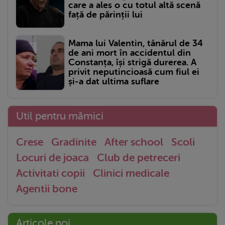
care a ales o cu totul altă scenă
față de părinții lui
Mama lui Valentin, tânărul de 34
de ani mort în accidentul din
Constanța, își strigă durerea. A
privit neputincioasă cum fiul ei
și-a dat ultima suflare
Util pentru mămici
Crese
Gradinite
After school
Scoli
Locuri de joaca
Club de petreceri
Activitati copii
Clinici medicale
Agentii bone
Articole noi