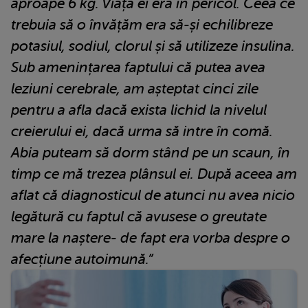
aproape 6 kg. Viața ei era în pericol. Ceea ce
trebuia să o învățăm era să-și echilibreze
potasiul, sodiul, clorul și să utilizeze insulina.
Sub amenințarea faptului că putea avea
leziuni cerebrale, am așteptat cinci zile
pentru a afla dacă exista lichid la nivelul
creierului ei, dacă urma să intre în comă.
Abia puteam să dorm stând pe un scaun, în
timp ce mă trezea plânsul ei. După aceea am
aflat că diagnosticul de atunci nu avea nicio
legătură cu faptul că avusese o greutate
mare la naștere- de fapt era vorba despre o
afecțiune autoimună.”