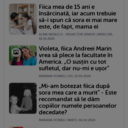
Fiica mea de 15 ani e
însărcinată, iar acum trebuie
să-i spun că sora ei mai mare
este, de fapt, mama ei
ALINA NEDELCU - REDACTOR SENIOR | MIERCURI,
18.10.2023
Violeta, fiica Andreei Marin
vrea să plece la facultate în
America. „O susțin cu tot
sufletul, dar nu-mi e ușor"
MARIANA VOINEA | JOI, 19.09.2024
„Mi-am botezat fiica după
sora mea care a murit" - Este
recomandat să le dăm
copiilor numele persoanelor
decedate?
MARIANA VOINEA | MARŢI, 06.02.2024