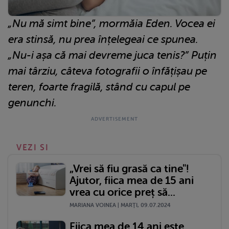
„Nu mă simt bine”, mormăia Eden. Vocea ei
era stinsă, nu prea înțelegeai ce spunea.
„Nu-i așa că mai devreme juca tenis?” Puțin
mai târziu, câteva fotografii o înfățișau pe
teren, foarte fragilă, stând cu capul pe
genunchi.
VEZI SI
„Vrei să fiu grasă ca tine"!
Ajutor, fiica mea de 15 ani
vrea cu orice preț să...
MARIANA VOINEA | MARŢI, 09.07.2024
Fiica mea de 14 ani este