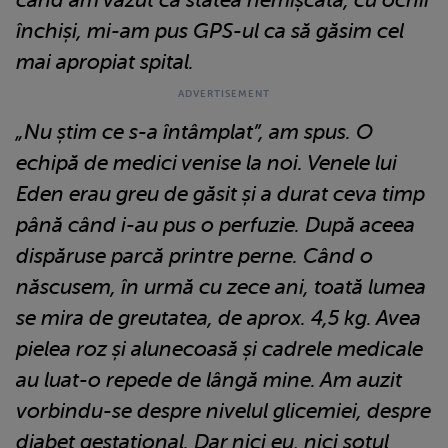
când am văzut că stătea nemișcată, cu ochii
închiși, mi-am pus GPS-ul ca să găsim cel
mai apropiat spital.
„Nu știm ce s-a întâmplat”, am spus. O
echipă de medici venise la noi. Venele lui
Eden erau greu de găsit și a durat ceva timp
până când i-au pus o perfuzie. După aceea
dispăruse parcă printre perne.
Când o
născusem, în urmă cu zece ani, toată lumea
se mira de greutatea, de aprox. 4,5 kg. Avea
pielea roz și alunecoasă și cadrele medicale
au luat-o repede de lângă mine. Am auzit
vorbindu-se despre nivelul glicemiei, despre
diabet gestațional. Dar nici eu, nici soțul