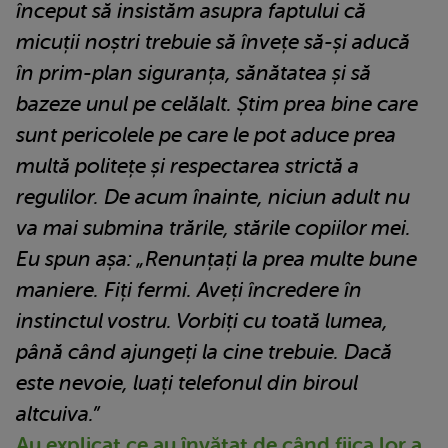
început să insistăm asupra faptului că
micuții noștri trebuie să învețe să-și aducă
în prim-plan siguranța, sănătatea și să
bazeze unul pe celălalt. Știm prea bine care
sunt pericolele pe care le pot aduce prea
multă politețe și respectarea strictă a
regulilor. De acum înainte, niciun adult nu
va mai submina trările, stările copiilor mei.
Eu spun așa: „Renunțați la prea multe bune
maniere. Fiți fermi.
Aveți încredere în
instinctul vostru. Vorbiți cu toată lumea,
până când ajungeți la cine trebuie. Dacă
este nevoie, luați telefonul din biroul
altcuiva.”
Au explicat ce au învățat de când fiica lor a