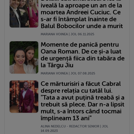
iveală la aproape un an de la
moartea Andreei Cuciuc. Ce
s-ar fi întâmplat înainte de
Balul Bobocilor unde a murit
MARIANA VOINEA | JOI, 06.11.2025
Momente de panică pentru
Oana Roman. De ce și-a luat
de urgență fiica din tabăra de
la Târgu Jiu
MARIANA VOINEA | JOI, 07.08.2025
Ce mărturisiri a făcut Cabral
despre relația cu tatăl lui.
"Tata a avut puţină treabă şi a
trebuit să plece. Dar n-a lipsit
mult, s-a întors când tocmai
împlineam 13 ani"
ALINA NEDELCU - REDACTOR SENIOR | JOI,
14.09.2023