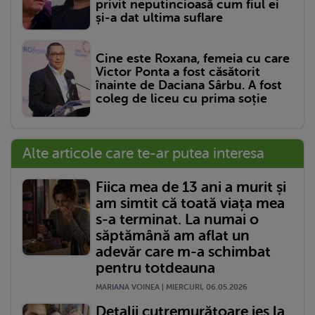
privit neputincioasă cum fiul ei
și-a dat ultima suflare
Cine este Roxana, femeia cu care
Victor Ponta a fost căsătorit
înainte de Daciana Sârbu. A fost
coleg de liceu cu prima soție
Alte articole care te-ar putea interesa
Fiica mea de 13 ani a murit și
am simtit că toată viața mea
s-a terminat. La numai o
săptămână am aflat un
adevăr care m-a schimbat
pentru totdeauna
MARIANA VOINEA | MIERCURI, 06.05.2026
Detalii cutremurătoare ies la