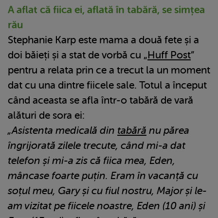
A aflat că fiica ei, aflată în tabără, se simțea
rău
Stephanie Karp este mama a două fete și a
doi băieți și a stat de vorbă cu „
Huff Post
”
pentru a relata prin ce a trecut la un moment
dat cu una dintre fiicele sale. Totul a început
când aceasta se afla într-o tabără de vară
alături de sora ei:
„Asistenta medicală din
tabără
nu părea
îngrijorată zilele trecute, când mi-a dat
telefon și mi-a zis că fiica mea, Eden,
mâncase foarte puțin. Eram în vacanță cu
soțul meu, Gary și cu fiul nostru, Major și le-
am vizitat pe fiicele noastre, Eden (10 ani) și