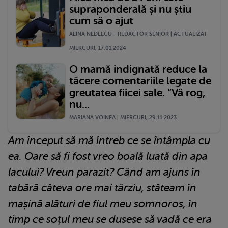
supraponderală și nu știu
cum să o ajut
ALINA NEDELCU - REDACTOR SENIOR | ACTUALIZAT
MIERCURI, 17.01.2024
O mamă indignată reduce la
tăcere comentariile legate de
greutatea fiicei sale. ”Vă rog,
nu...
MARIANA VOINEA | MIERCURI, 29.11.2023
Am început să mă întreb ce se întâmpla cu
ea. Oare să fi fost vreo boală luată din apa
lacului? Vreun parazit? Când am ajuns în
tabără câteva ore mai târziu, stăteam în
mașină alături de fiul meu somnoros, în
timp ce soțul meu se dusese să vadă ce era