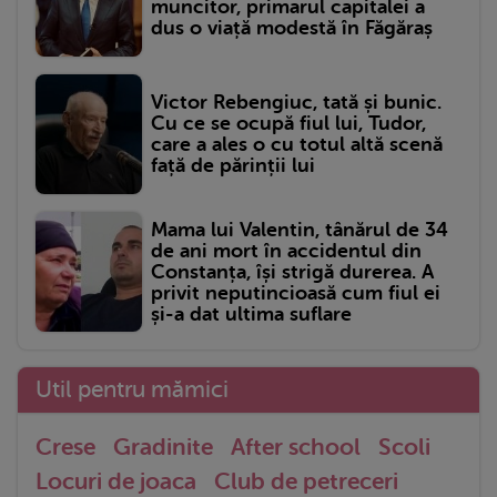
muncitor, primarul capitalei a
dus o viață modestă în Făgăraș
Victor Rebengiuc, tată și bunic.
Cu ce se ocupă fiul lui, Tudor,
care a ales o cu totul altă scenă
față de părinții lui
Mama lui Valentin, tânărul de 34
de ani mort în accidentul din
Constanța, își strigă durerea. A
privit neputincioasă cum fiul ei
și-a dat ultima suflare
Util pentru mămici
Crese
Gradinite
After school
Scoli
Locuri de joaca
Club de petreceri