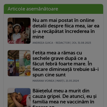
Articole asemănătoare
Nu am mai postat în online
detalii despre fiica mea, iar ea
și-a recăpătat încrederea în
mine
ANDREEA GUICA - REDACTOR | JOI, 31.08.2023
Fetița mea a rămas cu
sechele grave după ce a
făcut febră foarte mare. În
fiecare dimineață trebuie să-i
spun cine sunt
MARIANA VOINEA | MARŢI, 21.05.2024
Băiețelul meu a murit din
cauza gripei. De atunci, eu și
familia mea ne vaccinăm în