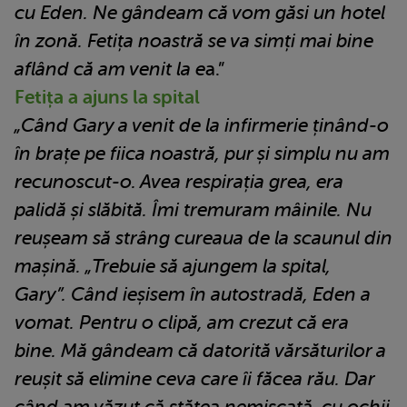
cu Eden. Ne gândeam că vom găsi un hotel
în zonă. Fetița noastră se va simți mai bine
aflând că am venit la e
a.”
Fetița a ajuns la spital
„Când Gary a venit de la infirmerie ținând-o
în brațe pe fiica noastră, pur și simplu nu am
recunoscut-o. Avea respirația grea, era
palidă și slăbită. Îmi tremuram mâinile. Nu
reușeam să strâng cureaua de la scaunul din
mașină. „Trebuie să ajungem la spital,
Gary”.
Când ieșisem în autostradă, Eden a
vomat. Pentru o clipă, am crezut că era
bine. Mă gândeam că datorită vărsăturilor a
reușit să elimine ceva care îi făcea rău. Dar