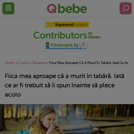
Home
›
Copilul
›
Sanatate
›
Fiica Mea Aproape Că A Murit În Tabără. Iată Ce Ar Fi 
Fiica mea aproape că a murit în tabără. Iată
ce ar fi trebuit să îi spun înainte să plece
acolo