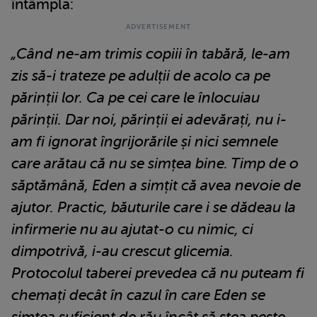
întâmpla:
„Când ne-am trimis copiii în tabără, le-am
zis să-i trateze pe adulții de acolo ca pe
părinții lor. Ca pe cei care le înlocuiau
părinții. Dar noi, părinții ei adevărați, nu i-
am fi ignorat îngrijorările și nici semnele
care arătau că nu se simțea bine. Timp de o
săptămână, Eden a simțit că avea nevoie de
ajutor. Practic, băuturile care i se dădeau la
infirmerie nu au ajutat-o cu nimic, ci
dimpotrivă, i-au crescut glicemia.
Protocolul taberei prevedea că nu puteam fi
chemați decât în cazul în care Eden se