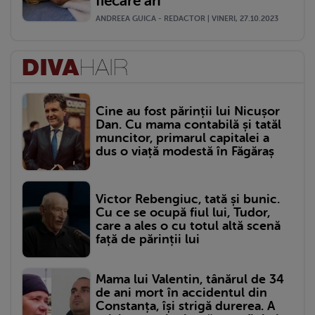
fiecare an
ANDREEA GUICA - REDACTOR | VINERI, 27.10.2023
Cine au fost părinții lui Nicușor
Dan. Cu mama contabilă și tatăl
muncitor, primarul capitalei a
dus o viață modestă în Făgăraș
Victor Rebengiuc, tată și bunic.
Cu ce se ocupă fiul lui, Tudor,
care a ales o cu totul altă scenă
față de părinții lui
Mama lui Valentin, tânărul de 34
de ani mort în accidentul din
Constanța, își strigă durerea. A