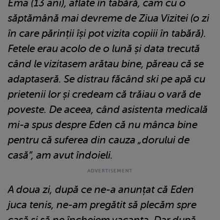
Ema (13 ani), aflate în tabără, cam cu o
săptămână mai devreme de Ziua Vizitei (o zi
în care părinții își pot vizita copiii în tabără).
Fetele erau acolo de o lună și data trecută
când le vizitasem arătau bine, păreau că se
adaptaseră. Se distrau făcând ski pe apă cu
prietenii lor și credeam că trăiau o vară de
poveste. De aceea, când asistenta medicală
mi-a spus despre Eden că nu mânca bine
pentru că suferea din cauza „dorului de
casă”, am avut îndoieli.
A doua zi, după ce ne-a anunțat că Eden
juca tenis, ne-am pregătit să plecăm spre
casă și să ne încheiem vacanța. Dar după