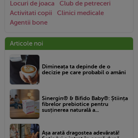
Locuri de joaca
Club de petreceri
Activitati copii
Clinici medicale
Agentii bone
Articole noi
Dimineața ta depinde de o
decizie pe care probabil o amâni
Sinergin® & Bifido Baby®: Știința
fibrelor prebiotice pentru
susținerea naturală a...
Așa arată dragostea adevărată!