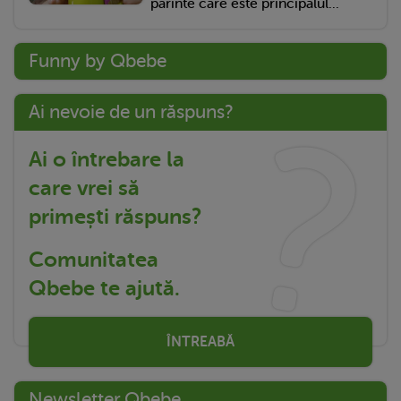
părinte care este principalul...
Funny by Qbebe
Ai nevoie de un răspuns?
Ai o întrebare la
care vrei să
primești răspuns?
Comunitatea
Qbebe te ajută.
ÎNTREABĂ
Newsletter Qbebe