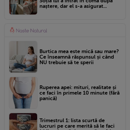
Soția lui a intrat în comă după
naștere, dar el s-a asigurat...
Burtica mea este mică sau mare?
Ce înseamnă răspunsul și când
NU trebuie să te sperii
Ruperea apei: mituri, realitate și
ce faci în primele 10 minute (fără
panică)
Trimestrul 1: lista scurtă de
lucruri pe care merită să le faci