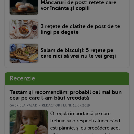
Mâncăruri de post: rețete care
vor încânta și copiii
3 rețete de clătite de post de te
lingi pe degete
Salam de biscuiți: 5 rețete pe
care nici să vrei nu le vei greși
Recenzie
Testăm și recomandăm: probabil cel mai bun
ceai pe care l-am băut vreodată
GABRIELA PALADI - REDACTOR | LUNI, 15.07.2019
O regulă importantă pe care
trebuie să o respecți atunci când
ești părinte, și cu precădere acel