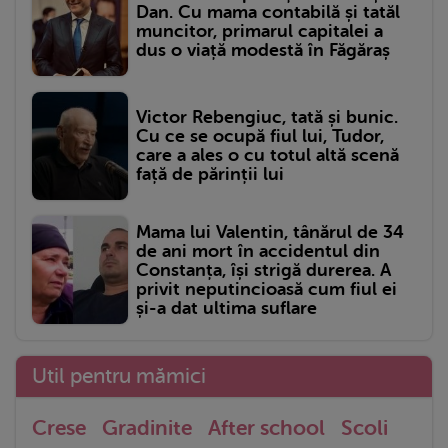
Dan. Cu mama contabilă și tatăl
muncitor, primarul capitalei a
dus o viață modestă în Făgăraș
Victor Rebengiuc, tată și bunic.
Cu ce se ocupă fiul lui, Tudor,
care a ales o cu totul altă scenă
față de părinții lui
Mama lui Valentin, tânărul de 34
de ani mort în accidentul din
Constanța, își strigă durerea. A
privit neputincioasă cum fiul ei
și-a dat ultima suflare
Util pentru mămici
Crese
Gradinite
After school
Scoli