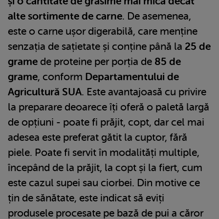
și o cantitate de grăsime mai mică decât
alte sortimente de carne
. De asemenea,
este o carne ușor digerabilă, care menține
senzația de sațietate și conține până la
25 de
grame
de proteine per porția de
85 de
grame
, conform
Departamentului de
Agricultură SUA
. Este avantajoasă cu privire
la preparare deoarece îți oferă o paletă largă
de opțiuni - poate fi prăjit, copt, dar cel mai
adesea este preferat gătit la cuptor, fără
piele. Poate fi servit în modalități multiple,
începând de la prăjit, la copt și la fiert, cum
este cazul supei sau ciorbei. Din motive ce
țin de sănătate, este indicat să eviți
produsele procesate pe bază de pui a căror