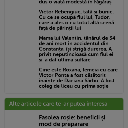
dus o viață modestă în Făgăraș
Victor Rebengiuc, tată și bunic.
Cu ce se ocupă fiul lui, Tudor,
care a ales o cu totul altă scenă
față de părinții lui
Mama lui Valentin, tânărul de 34
de ani mort în accidentul din
Constanța, își strigă durerea. A
privit neputincioasă cum fiul ei
și-a dat ultima suflare
Cine este Roxana, femeia cu care
Victor Ponta a fost căsătorit
înainte de Daciana Sârbu. A fost
coleg de liceu cu prima soție
Alte articole care te-ar putea interesa
Fasolea roșie: beneficii și
mod de preparare