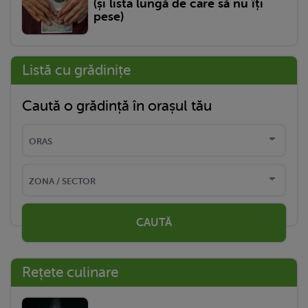
(și lista lungă de care să nu îți
pese)
Listă cu grădinițe
Caută o grădință în orașul tău
CAUTĂ
Rețete culinare