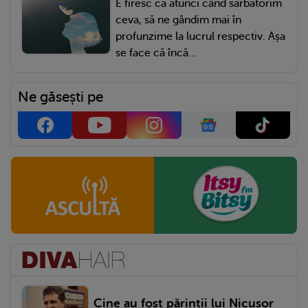
E firesc ca atunci când sărbătorim
ceva, să ne gândim mai în
profunzime la lucrul respectiv. Așa
se face că încă...
Ne găsești pe
Cine au fost părinții lui Nicușor