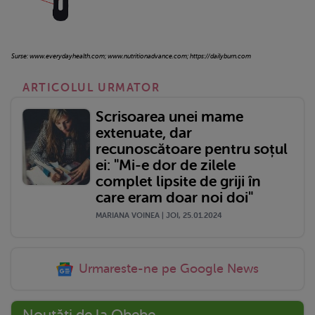
Surse: www.everydayhealth.com; www.nutritionadvance.com; https://dailyburn.com
ARTICOLUL URMATOR
Scrisoarea unei mame
extenuate, dar
recunoscătoare pentru soțul
ei: "Mi-e dor de zilele
complet lipsite de griji în
care eram doar noi doi"
MARIANA VOINEA | JOI, 25.01.2024
Urmareste-ne pe Google News