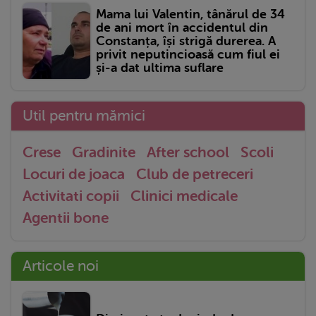
Mama lui Valentin, tânărul de 34
de ani mort în accidentul din
Constanța, își strigă durerea. A
privit neputincioasă cum fiul ei
și-a dat ultima suflare
Util pentru mămici
Crese
Gradinite
After school
Scoli
Locuri de joaca
Club de petreceri
Activitati copii
Clinici medicale
Agentii bone
Articole noi