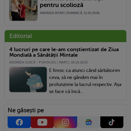
pentru scolioză
ANDREEA BITAR | DUMINICĂ, 11.01.2026
Editorial
4 lucruri pe care le-am conștientizat de Ziua
Mondială a Sănătății Mintale
ANDREEA GUICĂ - PSIHOLOG | MARŢI, 10.10.2023
E firesc ca atunci când sărbătorim
ceva, să ne gândim mai în
profunzime la lucrul respectiv. Așa
se face că încă...
Ne găsești pe