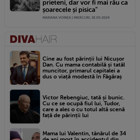
prieteni, dar vor fi mai rău ca
șoarecele și pisica"
MARIANA VOINEA | MIERCURI, 18.09.2024
Cine au fost părinții lui Nicușor
Dan. Cu mama contabilă și tatăl
muncitor, primarul capitalei a
dus o viață modestă în Făgăraș
Victor Rebengiuc, tată și bunic.
Cu ce se ocupă fiul lui, Tudor,
care a ales o cu totul altă scenă
față de părinții lui
Mama lui Valentin, tânărul de 34
de ani mort în accidentul din