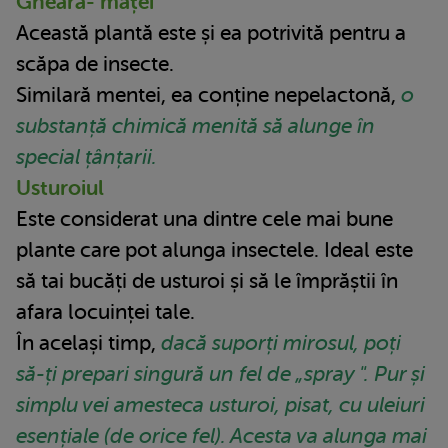
Gheara- mâței
Această plantă este și ea potrivită pentru a
scăpa de insecte.
Similară mentei, ea conține nepelactonă,
o
substanță chimică menită să alunge în
special țânțarii.
Usturoiul
Este considerat una dintre cele mai bune
plante care pot alunga insectele. Ideal este
să tai bucăți de usturoi și să le împrăștii în
afara locuinței tale.
În același timp,
dacă suporți mirosul, poți
să-ți prepari singură un fel de „spray ". Pur și
simplu vei amesteca usturoi, pisat, cu uleiuri
esențiale (de orice fel). Acesta va alunga mai