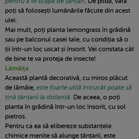
pentru a te scăpa de țânțari
. De pildă, vara
poți să folosești lumânările făcute din acest
ulei.
Mai mult, poți planta lemongrass în grădină
sau pe balconul casei tale, cu condiția să o
ții într-un loc uscat și însorit. Vei constata cât
de bine te va proteja de insecte!
Lămâița
Această plantă decorativă, cu miros plăcut
de lămâie,
este foarte utilă întrucât poate să
țină țânțarii la distanță.
De aceea, o poți
planta în grădină într-un loc însorit, cu sol
pietros.
Pentru ca ea să elibereze substanțele
chimice menite să alunge țânțarii, este