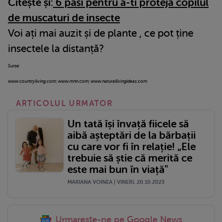
Citește și:
6 pasi pentru a-ti proteja copilul
de muscaturi de insecte
Voi ați mai auzit și de plante , ce pot ține
insectele la distanță?
Surse:
www.countryliving.com; www.mnn.com; www.naturallivingideas.com
ARTICOLUL URMATOR
Un tată își învață fiicele să
aibă așteptări de la bărbații
cu care vor fi în relație! „Ele
trebuie să știe că merită ce
este mai bun în viață"
MARIANA VOINEA | VINERI, 20.10.2023
Urmareste-ne pe Google News