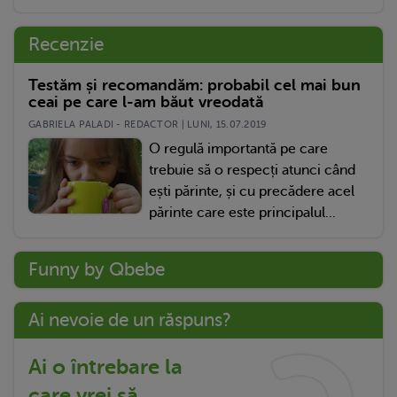
Recenzie
Testăm și recomandăm: probabil cel mai bun
ceai pe care l-am băut vreodată
GABRIELA PALADI - REDACTOR | LUNI, 15.07.2019
O regulă importantă pe care
trebuie să o respecți atunci când
ești părinte, și cu precădere acel
părinte care este principalul...
Funny by Qbebe
Ai nevoie de un răspuns?
Ai o întrebare la
care vrei să