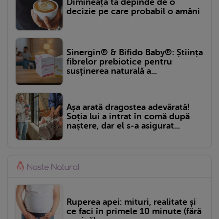
Dimineața ta depinde de o
decizie pe care probabil o amâni
Sinergin® & Bifido Baby®: Știința
fibrelor prebiotice pentru
susținerea naturală a...
Așa arată dragostea adevărată!
Soția lui a intrat în comă după
naștere, dar el s-a asigurat...
Ruperea apei: mituri, realitate și
ce faci în primele 10 minute (fără