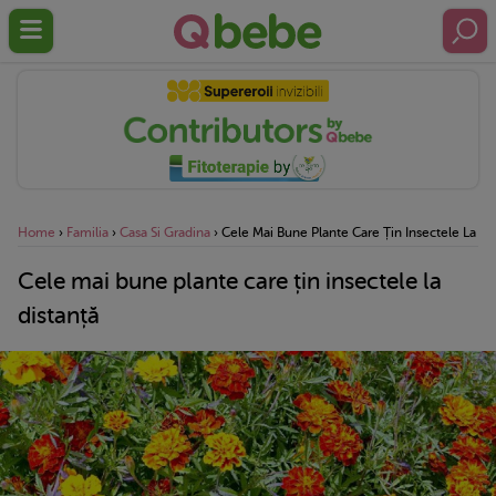
Home
›
Familia
›
Casa Si Gradina
›
Cele Mai Bune Plante Care Țin Insectele La Di
Cele mai bune plante care țin insectele la
distanță