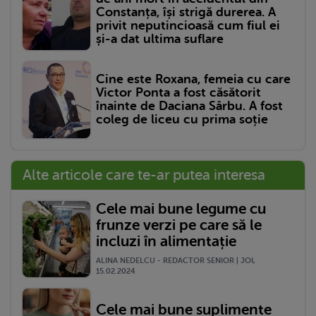
Constanța, își strigă durerea. A
privit neputincioasă cum fiul ei
și-a dat ultima suflare
Cine este Roxana, femeia cu care
Victor Ponta a fost căsătorit
înainte de Daciana Sârbu. A fost
coleg de liceu cu prima soție
Alte articole care te-ar putea interesa
Cele mai bune legume cu
frunze verzi pe care să le
incluzi în alimentație
ALINA NEDELCU - REDACTOR SENIOR | JOI,
15.02.2024
Cele mai bune suplimente