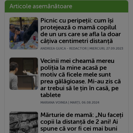
Articole asemănătoare
Picnic cu peripeții: cum își
protejează o mamă copilul
de un urs care se afla la doar
câțiva centimetri distanță
ANDREEA GUICA - REDACTOR | MIERCURI, 27.09.2023
Vecinii mei cheamă mereu
poliția la mine acasă pe
motiv că ficele mele sunt
prea gălăgioase. Mi-au zis că
ar trebui să le țin în casă, pe
tablete
MARIANA VOINEA | MARŢI, 06.08.2024
Mărturie de mamă: „Nu faceți
copii la distanță de 2 ani! Ai
spune că vor fi cei mai buni