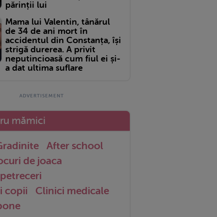
părinții lui
Mama lui Valentin, tânărul
de 34 de ani mort în
accidentul din Constanța, își
strigă durerea. A privit
neputincioasă cum fiul ei și-
a dat ultima suflare
tru mămici
radinite
After school
ocuri de joaca
petreceri
i copii
Clinici medicale
 bone