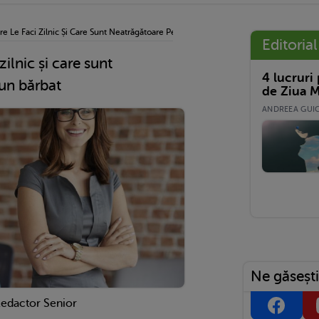
re Le Faci Zilnic Și Care Sunt Neatrăgătoare Pentru Un Bărbat
Editorial
zilnic și care sunt
4 lucruri
un bărbat
de Ziua M
ANDREEA GUICĂ
Ne găsești
Redactor Senior