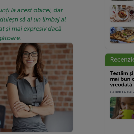
nți la acest obicei, dar
duiești să ai un limbaj al
at și mai expresiv dacă
ăgătoare.
Recenzi
Testăm și
mai bun c
vreodată
GABRIELA PALA