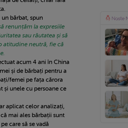
ta.
 un bărbat, spun
 să renunțăm la expresiile
uritatea sau răutatea și să
atitudine neutră, fie că
e.
fectuat acum 4 ani în China
emei și de bărbați pentru a
bați/femei pe fața cărora
ât și unele cu persoane ce
r aplicat celor analizați,
 că mai ales bărbații sunt
e pe care să se vadă