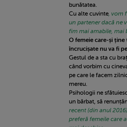
bunătatea.
Cu alte cuvinte
, vom 
un partener dacă ne vo
fim mai amabile, mai b
O femeie care-și ține 
încrucișate nu va fi p
Gestul de a sta cu bra
când vorbim cu cineva,
pe care le facem zilni
mereu.
Psihologii ne sfătuie
un bărbat, să renunțăm 
recent (din anul 2016)
preferă femeile care a