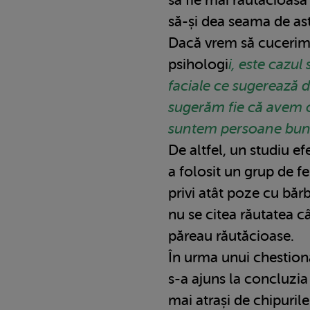
să-și dea seama de as
Dacă vrem să cucerim
psihologi
i, este cazul
faciale ce sugerează d
sugerăm fie că avem o 
suntem persoane bun
De altfel, un studiu e
a folosit un grup de f
privi atât poze cu băr
nu se citea răutatea c
păreau răutăcioase.
În urma unui chestiona
s-a ajuns la concluzia
mai atrași de chipuril