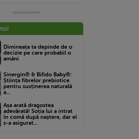
 noi
Dimineața ta depinde de o
decizie pe care probabil o
amâni
Sinergin® & Bifido Baby®:
Știința fibrelor prebiotice
pentru susținerea naturală
a...
Așa arată dragostea
adevărată! Soția lui a intrat
în comă după naștere, dar el
s-a asigurat...