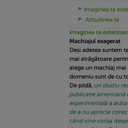
Imaginea ta exte
Atitudinea ta
Imaginea ta exterioar
Machiajul exagerat
Deși adesea suntem te
mai atrăgătoare pent
alege un machiaj mai el
domeniu sunt de cu tot
De pildă,
un studiu re
publicație americană 
experimentală a arăta
de a nu aprecia corect
când vine vorba desp