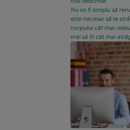
mai deschise.
Nu va fi simplu să renu
este necesar să te stră
corpului cât mai relax
vrei să fii cât mai atr