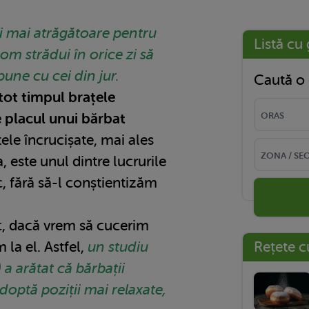
fi mai atrăgătoare pentru
Listă cu 
m strădui în orice zi să
une cu cei din jur.
Caută o 
tot timpul brațele
e placul unui bărbat
țele încrucișate, mai ales
 este unul dintre lucrurile
c, fără să-l conștientizăm
sc, dacă vrem să cucerim
la el. Astfel,
un studiu
Rețete c
 a arătat că bărbații
doptă poziții mai relaxate,