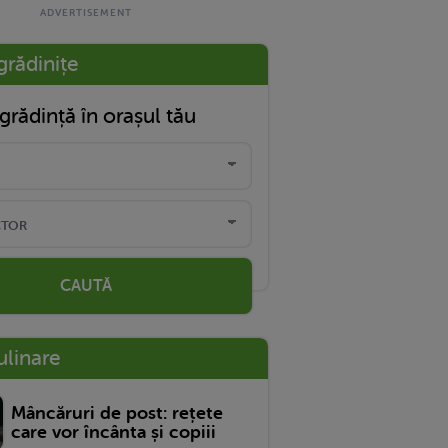
grădinițe
grădință în orașul tău
CAUTĂ
ulinare
Mâncăruri de post: rețete
care vor încânta și copiii