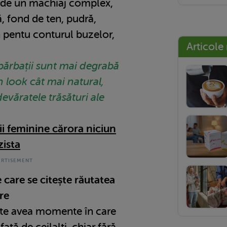
 de un machiaj complex,
, fond de ten, pudră,
n pentu conturul buzelor,
Articole
bărbații sunt mai degrabă
n look cât mai natural,
devăratele trăsături ale
ii feminine cărora niciun
zista
 care se citește răutatea
re
ate avea momente în care
ață de ceilalți, chiar fără