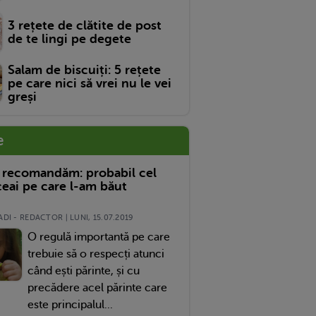
3 rețete de clătite de post
de te lingi pe degete
Salam de biscuiți: 5 rețete
pe care nici să vrei nu le vei
greși
e
 recomandăm: probabil cel
eai pe care l-am băut
DI - REDACTOR | LUNI, 15.07.2019
O regulă importantă pe care
trebuie să o respecți atunci
când ești părinte, și cu
precădere acel părinte care
este principalul...