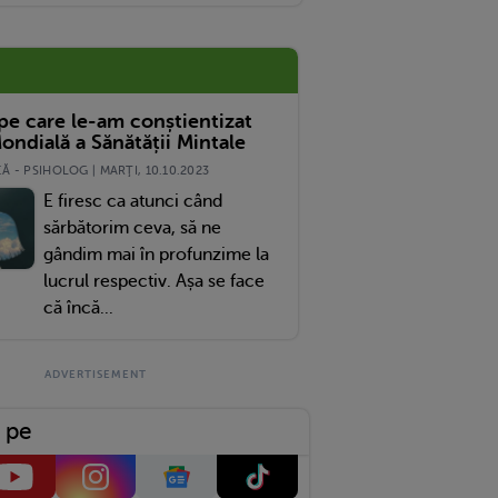
 pe care le-am conștientizat
ondială a Sănătății Mintale
 - PSIHOLOG | MARŢI, 10.10.2023
E firesc ca atunci când
sărbătorim ceva, să ne
gândim mai în profunzime la
lucrul respectiv. Așa se face
că încă...
 pe