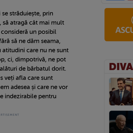
i se străduiește, prin
 să atragă cât mai mult
l consideră un posibil
 fără să ne dăm seama,
atitudini care nu ne sunt
p, ci, dimpotrivă, ne pot
 alături de bărbatul dorit.
s veți afla care sunt
acem adesea și care ne vor
e indezirabile pentru