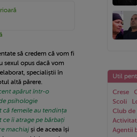
rioară
ă
ntate să credem că vom fi
ru sexul opus dacă vom
aborat, specialiștii în
Util pen
ul altă părere.
cent apărut într-o
Crese
G
de psihologie
Scoli
L
t că femeile au tendința
Club de 
 ce îi atrage pe bărbați
Activitat
re machiaj
și de aceea își
Agentii