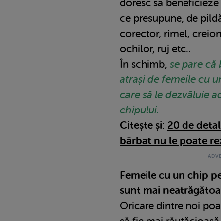
doresc să beneficieze
ce presupune, de pildă
corector, rimel, creio
ochilor, ruj etc..
În schimb,
se pare că 
atrași de femeile cu u
care să le dezvăluie a
chipului.
Citește și:
20 de detal
bărbat nu le poate re
Femeile cu un chip pe
sunt mai neatrăgătoa
Oricare dintre noi po
să fie mai răutăcioasă f