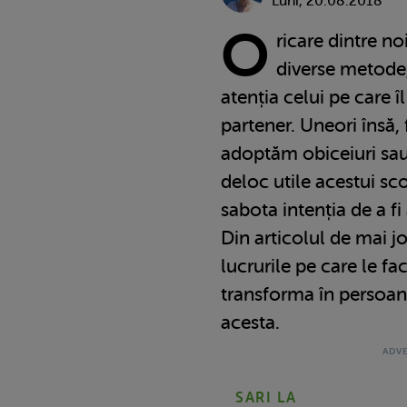
Luni, 20.08.2018
O
ricare dintre no
diverse metode,
atenția celui pe care î
partener. Uneori însă,
adoptăm obiceiuri sau 
deloc utile acestui sco
sabota intenția de a fi
Din articolul de mai jo
lucrurile pe care le f
transforma în persoan
acesta.
SARI LA