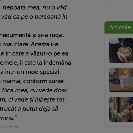
ta, nepoata mea, nu o văd
o văd ca pe o persoană în
Articole
 nedumerită și și-a rugat
i mai clare. Acesta i-a
ile în care a văzut-o pe ea
emeie, îi este la îndemână
a într-un mod special.
it mama, conform sursei
a fiica mea, nu vede doar
, ci vede și iubește tot
ntrucât a putut deja să
 mine.”