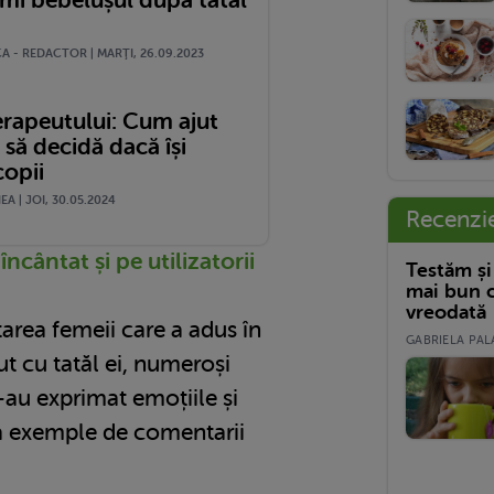
A - REDACTOR | MARŢI, 26.09.2023
erapeutului: Cum ajut
să decidă dacă își
copii
A | JOI, 30.05.2024
Recenzi
 încântat și pe utilizatorii
Testăm și
mai bun c
vreodată
area femeii care a adus în
GABRIELA PALA
t cu tatăl ei, numeroși
-au exprimat emoțiile și
va exemple de comentarii