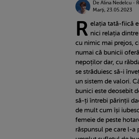
De
Alina Nedelcu - 
Marţi, 23.05.2023
R
elația tată-fiică 
nici relația dintr
cu nimic mai prejos, c
numai că bunicii ofer
nepoților dar, cu răbd
se străduiesc să-i înveț
un sistem de valori. Câ
bunici este deosebit de
să-ți întrebi părinții d
de mult cum își iubes
femeie de peste hotare
răspunsul pe care l-a p
umplut sufletul de buc