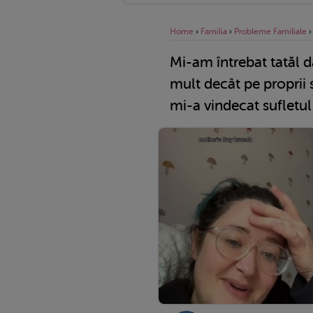
Home
›
Familia
›
Probleme Familiale
Mi-am întrebat tatăl d
mult decât pe proprii s
mi-a vindecat sufletul