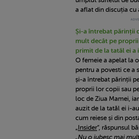
a aflat din discuția cu
Și-a întrebat părinții
mult decât pe proprii 
primit de la tatăl ei 
O femeie a apelat la o
pentru a povesti ce a 
și-a întrebat părinții 
proprii lor copii sau p
loc de Ziua Mamei, iar
auzit de la tatăl ei i-a
cum reiese și din post
„
Insider
”, răspunsul bă
„Nu o iubesc mai mult,