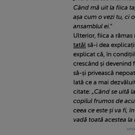
Când mă uit la fiica 
așa cum o vezi tu, ci 
ansamblul ei.”
Ulterior, fiica a rămas
tatăl
să-i dea explicați
explicat că, în condiți
crescând și devenind f
să-și privească nepoat
Iată ce a mai dezvălu
citate:
„Când se uită l
copilul frumos de acum
ceea ce este și va fi, î
vadă toată acestea la