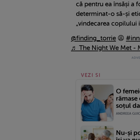
că pentru ea însăși a f
determinat-o să-și et
„vindecarea copilului i
@finding_torrie
😩
#inn
♬ The Night We Met - 
VEZI SI
O femei
rămase d
soțul da
ANDREEA GUICA
Nu-și po
își va n