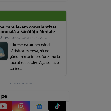
r Răspunsul Lui Mi-A Vindecat Sufletul
 pe care le-am conștientizat
ondială a Sănătății Mintale
 - PSIHOLOG | MARŢI, 10.10.2023
E firesc ca atunci când
sărbătorim ceva, să ne
gândim mai în profunzime la
lucrul respectiv. Așa se face
că încă...
 pe