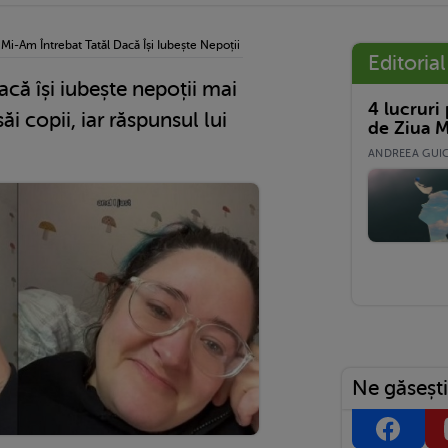
›
Mi-Am Întrebat Tatăl Dacă Își Iubește Nepoții Mai Mult Decât Pe Proprii Săi Copii, Ia
Editorial
acă își iubește nepoții mai
4 lucruri
ăi copii, iar răspunsul lui
de Ziua M
ANDREEA GUICĂ
Ne găsești