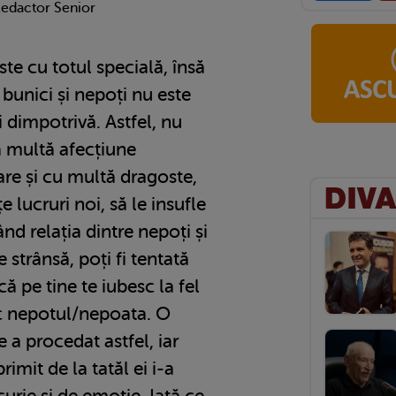
Redactor Senior
este cu totul specială, însă
e bunici și nepoți nu este
i dimpotrivă. Astfel, nu
ă multă afecțiune
are și cu multă dragoste,
e lucruri noi, să le insufle
nd relația dintre nepoți și
 strânsă, poți fi tentată
acă pe tine te iubesc la fel
c nepotul/nepoata. O
 a procedat astfel, iar
rimit de la tatăl ei i-a
urie și de emoție. Iată ce