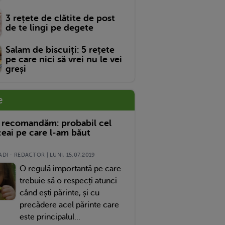
3 rețete de clătite de post
de te lingi pe degete
Salam de biscuiți: 5 rețete
pe care nici să vrei nu le vei
greși
e
 recomandăm: probabil cel
eai pe care l-am băut
DI - REDACTOR | LUNI, 15.07.2019
O regulă importantă pe care
trebuie să o respecți atunci
când ești părinte, și cu
precădere acel părinte care
este principalul...