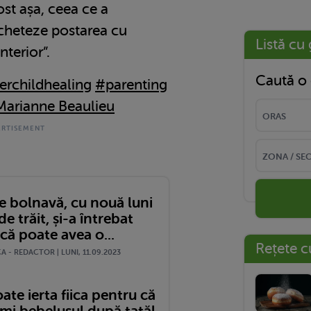
ost așa, ceea ce a
icheteze postarea cu
Listă cu 
nterior”.
Caută o 
erchildhealing
#parenting
Marianne Beaulieu
e bolnavă, cu nouă luni
e trăit, și-a întrebat
că poate avea o...
Rețete c
 - REDACTOR | LUNI, 11.09.2023
ate ierta fiica pentru că
umi bebelușul după tatăl