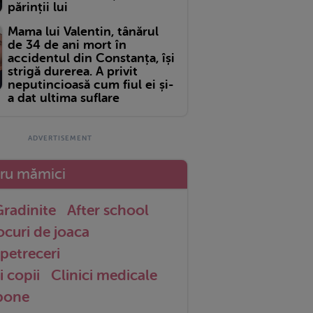
părinții lui
Mama lui Valentin, tânărul
de 34 de ani mort în
accidentul din Constanța, își
strigă durerea. A privit
neputincioasă cum fiul ei și-
a dat ultima suflare
tru mămici
radinite
After school
ocuri de joaca
petreceri
i copii
Clinici medicale
 bone