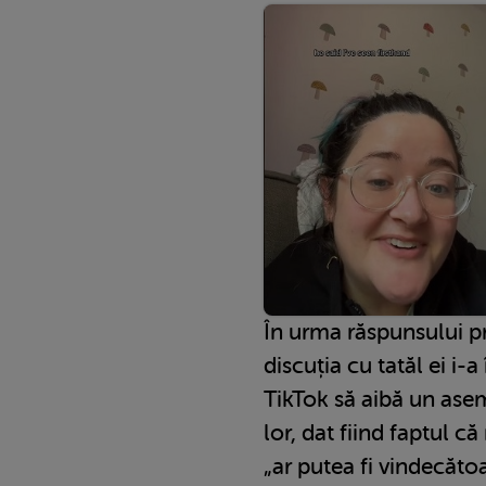
În urma răspunsului pr
discuția cu tatăl ei i-
TikTok să aibă un asem
lor, dat fiind faptul că
„ar putea fi vindecătoa