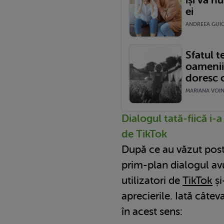
ei
ANDREEA GUIC
Sfatul t
oamenii 
doresc 
MARIANA VOINE
Dialogul tată-fiică i-a
de TikTok
După ce au văzut post
prim-plan dialogul avu
utilizatori de
TikTok
și
aprecierile. Iată câte
în acest sens: