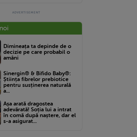
 noi
Dimineața ta depinde de o
decizie pe care probabil o
amâni
Sinergin® & Bifido Baby®:
Știința fibrelor prebiotice
pentru susținerea naturală
a...
Așa arată dragostea
adevărată! Soția lui a intrat
în comă după naștere, dar el
s-a asigurat...