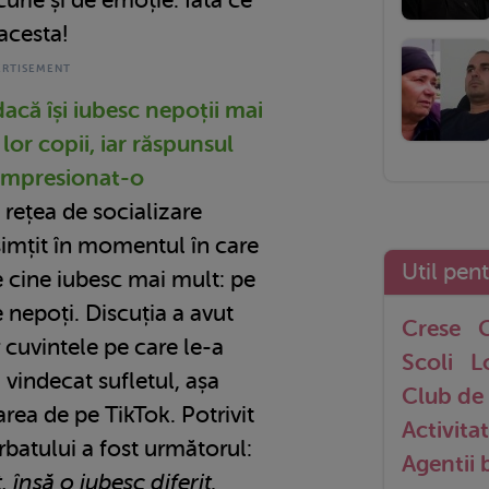
 acesta!
 dacă își iubesc nepoții mai
lor copii, iar răspunsul
a impresionat-o
 rețea de socializare
simțit în momentul în care
Util pen
pe cine iubesc mai mult: pe
e nepoți. Discuția a avut
Crese
G
 cuvintele pe care le-a
Scoli
L
u vindecat sufletul, așa
Club de 
area de pe TikTok. Potrivit
Activitat
rbatului a fost următorul:
Agentii
 însă o iubesc diferit.