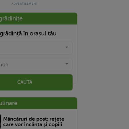
grădinițe
grădință în orașul tău
CAUTĂ
ulinare
Mâncăruri de post: rețete
care vor încânta și copiii