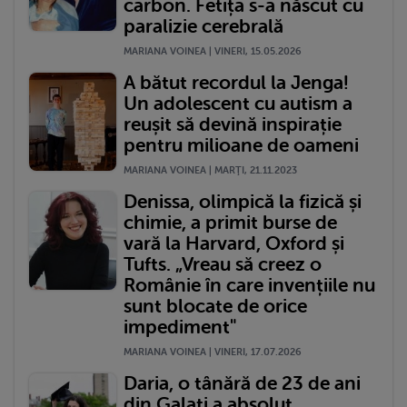
carbon. Fetița s-a născut cu
paralizie cerebrală
MARIANA VOINEA | VINERI, 15.05.2026
A bătut recordul la Jenga!
Un adolescent cu autism a
reușit să devină inspirație
pentru milioane de oameni
MARIANA VOINEA | MARŢI, 21.11.2023
Denissa, olimpică la fizică și
chimie, a primit burse de
vară la Harvard, Oxford și
Tufts. „Vreau să creez o
Românie în care invențiile nu
sunt blocate de orice
impediment"
MARIANA VOINEA | VINERI, 17.07.2026
Daria, o tânără de 23 de ani
din Galați a absolut