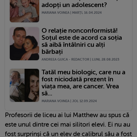
adopți un adolescent?
MARIANA VOINEA | MARŢI, 16.04.2024
O relație nonconformistă!
Soțul este de acord ca soția
să aibă întâlniri cu alți
bărbați
ANDREEA GUICA - REDACTOR | LUNI, 28.08.2023
Tatăl meu biologic, care nu a
fost niciodată prezent în
viața mea, are cancer. Vrea
să...
MARIANA VOINEA | JOI, 12.09.2024
Profesorii de liceu ai lui Matthew au spus că
este unul dintre cei mai silitori elevi. Ei nu au
fost surprinși că un elev de calibrul său a fost