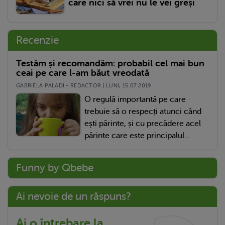
care nici să vrei nu le vei greși
Recenzie
Testăm și recomandăm: probabil cel mai bun
ceai pe care l-am băut vreodată
GABRIELA PALADI - REDACTOR | LUNI, 15.07.2019
O regulă importantă pe care
trebuie să o respecți atunci când
ești părinte, și cu precădere acel
părinte care este principalul...
Funny by Qbebe
Ai nevoie de un răspuns?
Ai o întrebare la