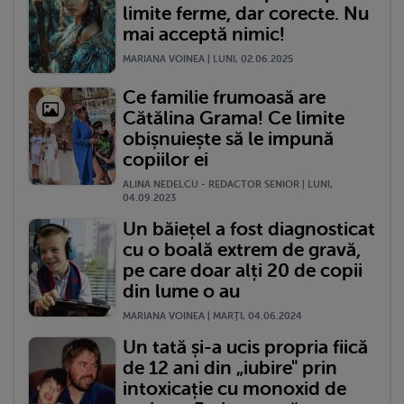
limite ferme, dar corecte. Nu
mai acceptă nimic!
MARIANA VOINEA | LUNI, 02.06.2025
Ce familie frumoasă are
Cătălina Grama! Ce limite
obișnuiește să le impună
copiilor ei
ALINA NEDELCU - REDACTOR SENIOR | LUNI,
04.09.2023
Un băiețel a fost diagnosticat
cu o boală extrem de gravă,
pe care doar alți 20 de copii
din lume o au
MARIANA VOINEA | MARŢI, 04.06.2024
Un tată și-a ucis propria fiică
de 12 ani din „iubire" prin
intoxicație cu monoxid de