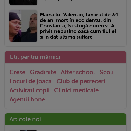
Mama lui Valentin, tânărul de 34
de ani mort în accidentul din
Constanța, își strigă durerea. A
privit neputincioasă cum fiul ei
și-a dat ultima suflare
Util pentru mămici
Crese
Gradinite
After school
Scoli
Locuri de joaca
Club de petreceri
Activitati copii
Clinici medicale
Agentii bone
Articole noi