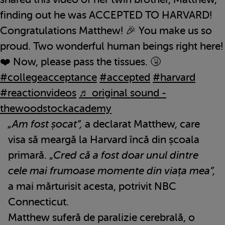
finding out he was ACCEPTED TO HARVARD!
Congratulations Matthew! 🎉 You make us so
proud. Two wonderful human beings right here!
❤️ Now, please pass the tissues. 🤧
#collegeacceptance
#accepted
#harvard
#reactionvideos
♬ original sound -
thewoodstockacademy
„Am fost șocat”,
a declarat Matthew, care
visa să meargă la Harvard încă din școala
primară. „
Cred că a fost doar unul dintre
cele mai frumoase momente din viața mea”,
a mai mărturisit acesta, potrivit NBC
Connecticut.
Matthew suferă de paralizie cerebrală, o