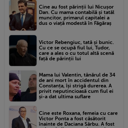
Cine au fost părinții lui Nicușor
Dan. Cu mama contabilă și tatăl
muncitor, primarul capitalei a
dus o viață modestă în Făgăraș
Victor Rebengiuc, tată și bunic.
Cu ce se ocupă fiul lui, Tudor,
care a ales o cu totul altă scenă
față de părinții lui
Mama lui Valentin, tânărul de 34
de ani mort în accidentul din
Constanța, își strigă durerea. A
privit neputincioasă cum fiul ei
și-a dat ultima suflare
Cine este Roxana, femeia cu care
Victor Ponta a fost căsătorit
înainte de Daciana Sârbu. A fost