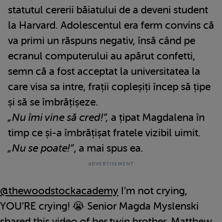
statutul cererii băiatului de a deveni student
la Harvard. Adolescentul era ferm convins că
va primi un răspuns negativ, însă când pe
ecranul computerului au apărut confetti,
semn că a fost acceptat la universitatea la
care visa sa intre, frații copleșiți încep să țipe
și să se îmbrățișeze.
„Nu îmi vine să cred!”,
a țipat Magdalena în
timp ce și-a îmbrățișat fratele vizibil uimit.
„Nu se poate!”
, a mai spus ea.
@thewoodstockacademy
I’m not crying,
YOU’RE crying! 😭 Senior Magda Myslenski
shared this video of her twin brother, Matthew,