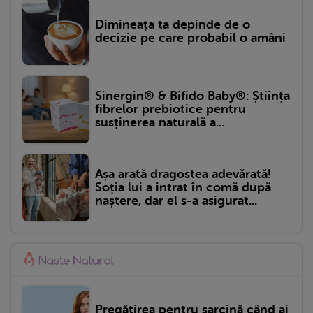
Dimineața ta depinde de o
decizie pe care probabil o amâni
Sinergin® & Bifido Baby®: Știința
fibrelor prebiotice pentru
susținerea naturală a...
Așa arată dragostea adevărată!
Soția lui a intrat în comă după
naștere, dar el s-a asigurat...
Pregătirea pentru sarcină când ai