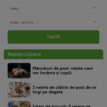
CAUTĂ
Rețete culinare
Mâncăruri de post: rețete care
vor încânta și copiii
3 rețete de clătite de post de te
lingi pe degete
Salam de biscuiți: 5 rețete pe