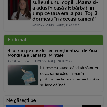
sufletul unui copil. „Mama și-
a adus în casă alt bărbat, în
timp ce tata era la pat. Toți 3
dormeau în aceeași cameră”
MARIANA VOINEA | MARŢI, 21.04.2026
Editorial
4 lucruri pe care le-am conștientizat de Ziua
Mondială a Sănătății Mintale
ANDREEA GUICĂ - PSIHOLOG | MARŢI, 10.10.2023
E firesc ca atunci când sărbătorim
ceva, să ne gândim mai în
profunzime la lucrul respectiv. Așa
se face că încă...
Ne găsești pe