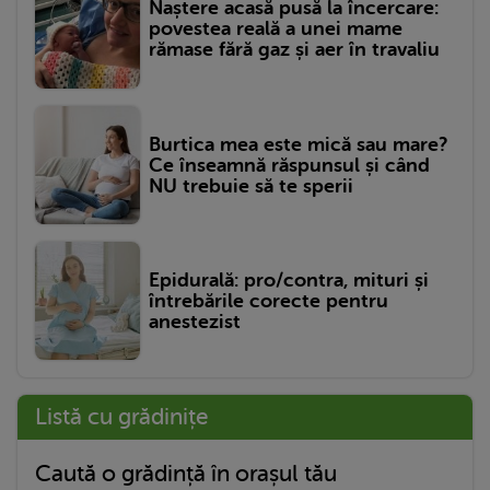
Naștere acasă pusă la încercare:
povestea reală a unei mame
rămase fără gaz și aer în travaliu
Burtica mea este mică sau mare?
Ce înseamnă răspunsul și când
NU trebuie să te sperii
Epidurală: pro/contra, mituri și
întrebările corecte pentru
anestezist
Listă cu grădinițe
Caută o grădință în orașul tău