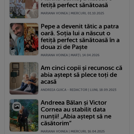
fetiță perfect sănătoasă
MARIANA VOINEA | MIERCURI, 01.10.2025
Pepe a devenit tătic a patra
oară. Soția lui a născut o
fetiță perfect sănătoasă în a
doua zi de Paște
MARIANA VOINEA | MARŢI, 14.04.2026
Am cinci copii și recunosc că
abia aștept să plece toți de
acasă
ANDREEA GUICA - REDACTOR | LUNI, 18.09.2023
Andreea Bălan și Victor
Cornea au stabilit data
nunții! „Abia aștept să ne
căsătorim”
MARIANA VOINEA | MIERCURI, 16.04.2025