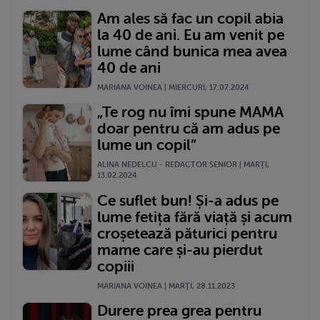
Am ales să fac un copil abia
la 40 de ani. Eu am venit pe
lume când bunica mea avea
40 de ani
MARIANA VOINEA | MIERCURI, 17.07.2024
„Te rog nu îmi spune MAMA
doar pentru că am adus pe
lume un copil”
ALINA NEDELCU - REDACTOR SENIOR | MARŢI,
13.02.2024
Ce suflet bun! Și-a adus pe
lume fetița fără viață și acum
croșetează păturici pentru
mame care și-au pierdut
copiii
MARIANA VOINEA | MARŢI, 28.11.2023
Durere prea grea pentru