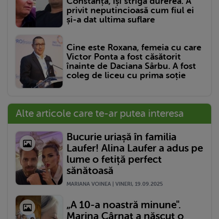
Constanța, își strigă durerea. A
privit neputincioasă cum fiul ei
și-a dat ultima suflare
Cine este Roxana, femeia cu care
Victor Ponta a fost căsătorit
înainte de Daciana Sârbu. A fost
coleg de liceu cu prima soție
Alte articole care te-ar putea interesa
Bucurie uriașă în familia
Laufer! Alina Laufer a adus pe
lume o fetiță perfect
sănătoasă
MARIANA VOINEA | VINERI, 19.09.2025
„A 10-a noastră minune".
Marina Cârnaț a născut o