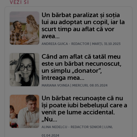
VEZI SI
Un bărbat paralizat și soția
lui au adoptat un copil, iar la
scurt timp au aflat că vor
avea...
ANDREEA GUICA - REDACTOR | MARŢI, 31.10.2023
Când am aflat că tatăl meu
este un bărbat necunoscut,
un simplu „donator”,
întreaga mea...
MARIANA VOINEA | MIERCURI, 08.05.2024
Un bărbat recunoaște că nu
își poate iubi bebelușul care a
venit pe lume accidental.
„Nu...
ALINA NEDELCU - REDACTOR SENIOR | LUNI,
01.04.2024