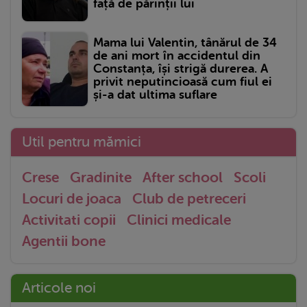
față de părinții lui
Mama lui Valentin, tânărul de 34
de ani mort în accidentul din
Constanța, își strigă durerea. A
privit neputincioasă cum fiul ei
și-a dat ultima suflare
Util pentru mămici
Crese
Gradinite
After school
Scoli
Locuri de joaca
Club de petreceri
Activitati copii
Clinici medicale
Agentii bone
Articole noi