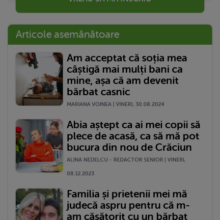
Articole asemănătoare
Am acceptat că soția mea
câștigă mai mulți bani ca
mine, așa că am devenit
bărbat casnic
MARIANA VOINEA | VINERI, 30.08.2024
Abia aștept ca ai mei copii să
plece de acasă, ca să mă pot
bucura din nou de Crăciun
ALINA NEDELCU - REDACTOR SENIOR | VINERI,
08.12.2023
Familia și prietenii mei mă
judecă aspru pentru că m-
am căsătorit cu un bărbat