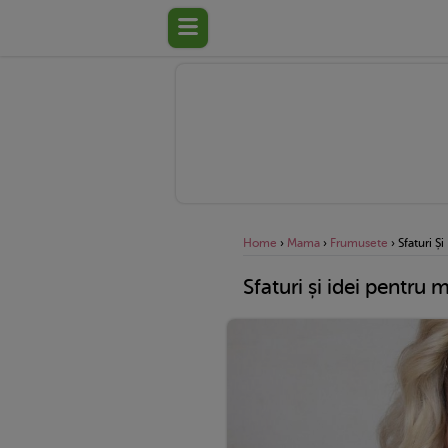
Home
›
Mama
›
Frumusete
›
Sfaturi Ș
Sfaturi și idei pentru