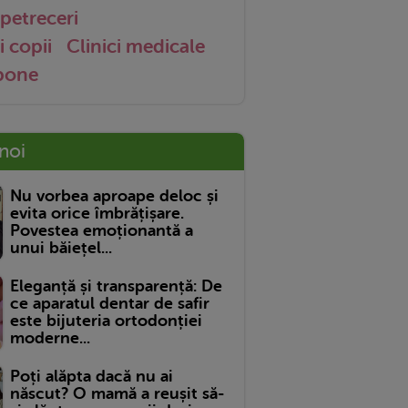
petreceri
i copii
Clinici medicale
 bone
 noi
Nu vorbea aproape deloc și
evita orice îmbrățișare.
Povestea emoționantă a
unui băiețel...
Eleganță și transparență: De
ce aparatul dentar de safir
este bijuteria ortodonției
moderne...
Poți alăpta dacă nu ai
născut? O mamă a reușit să-