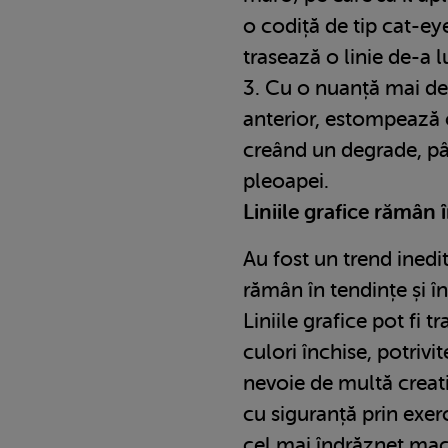
o codiță de tip cat-ey
trasează o linie de-a 
3. Cu o nuanță mai de
anterior, estompează 
creând un degrade, pâ
pleoapei.
Liniile grafice rămân 
Au fost un trend inedit
rămân în tendințe și 
Liniile grafice pot fi t
culori închise, potrivi
nevoie de multă creati
cu siguranță prin exerci
cel mai îndrăzneț mach