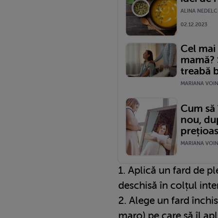
ALINA NEDELC
02.12.2023
Cel mai
mamă? S
treabă 
MARIANA VOINE
Cum să î
nou, dup
prețioa
MARIANA VOINEA
1. Aplică un fard de p
deschisă în colțul inte
2. Alege un fard închi
maro) pe care să îl apl