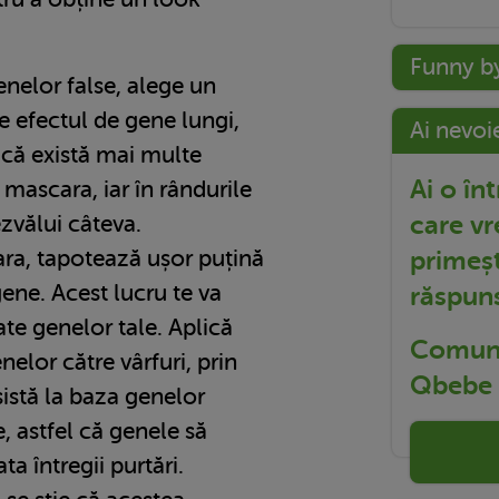
Funny b
nelor false, alege un
e efectul de gene lungi,
Ai nevoi
i că există mai multe
Ai o în
 mascara, iar în rândurile
care vr
zvălui câteva.
primeșt
ara, tapotează ușor puțină
ene. Acest lucru te va
răspun
ate genelor tale. Aplică
Comuni
elor către vârfuri, prin
Qbebe t
sistă la baza genelor
, astfel că genele să
ta întregii purtări.