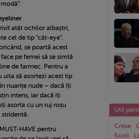
a modă”.
eyeliner
ivit atât ochilor albaștri,
ste cel de tip ”cât-eye”.
ricând, se poartă acest
e face pe femei să se simtă
pline de farmec. Pentru a
 uita să asortezi acest tip
în nuanțe nude – dacă îți
in intens, iar dacă îți
oți asorta cu un ruj roșu
Util pen
 stridentă.
Crese
G
n MUST-HAVE pentru
Scoli
L
uncție de ce look vrei să