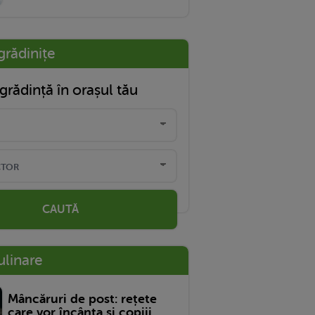
grădinițe
grădință în orașul tău
CAUTĂ
ulinare
Mâncăruri de post: rețete
care vor încânta și copiii