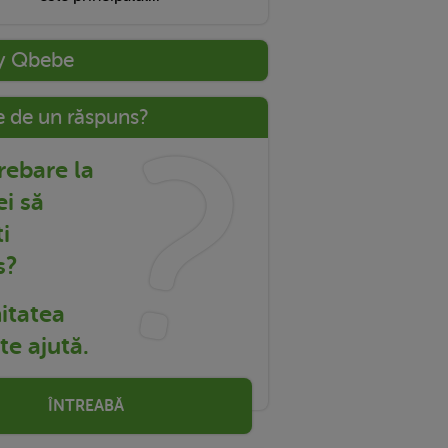
y Qbebe
e de un răspuns?
trebare la
ei să
i
s?
tatea
e ajută.
ÎNTREABĂ