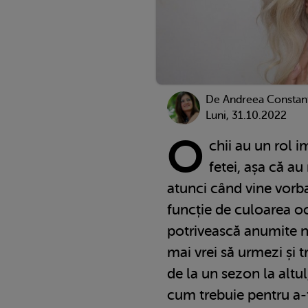
De
Andreea Constan
Luni, 31.10.2022
O
chii au un rol 
fetei, așa că au
atunci când vine vorb
funcție de culoarea oc
potrivească anumite nu
mai vrei să urmezi și 
de la un sezon la altul
cum trebuie pentru a-ț