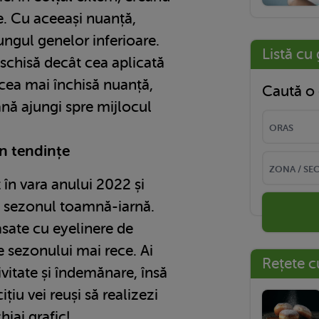
e. Cu aceeași nuanță,
lungul genelor inferioare.
Listă cu 
schisă decât cea aplicată
cea mai închisă nuanță,
Caută o 
nă ajungi spre mijlocul
în tendințe
 în vara anului 2022 și
în sezonul toamnă-iarnă.
rasate cu eyelinere de
te sezonului mai rece. Ai
Rețete c
vitate și îndemănare, însă
țiu vei reuși să realizezi
iaj grafic!