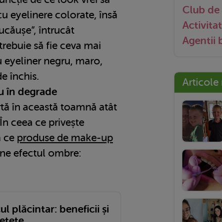
Club de 
 cu eyelinere colorate, însă
Activitat
ucăușe”, întrucât
Agentii
rebuie să fie ceva mai
 eyeliner negru, maro,
e închis.
Articole
u în degrade
tă în această toamnă atât
 În ceea ce privește
ă ce
produse de make-up
ine efectul ombre:
l plăcintar: beneficii și
rețete