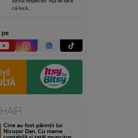
lucrul respectiv. Așa se face
că încă...
 pe
Cine au fost părinții lui
Nicușor Dan. Cu mama
contabilă și tatăl muncitor,