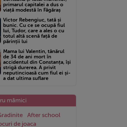
primarul capitalei a dus o
viață modestă în Făgăraș
Victor Rebengiuc, tată și
bunic. Cu ce se ocupă fiul
lui, Tudor, care a ales o cu
totul altă scenă față de
părinții lui
Mama lui Valentin, tânărul
de 34 de ani mort în
accidentul din Constanța, își
strigă durerea. A privit
neputincioasă cum fiul ei și-
a dat ultima suflare
tru mămici
radinite
After school
ocuri de joaca