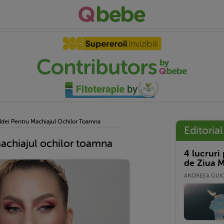
i Idei Pentru Machiajul Ochilor Toamna
Editorial
 machiajul ochilor toamna
4 lucruri
de Ziua M
ANDREEA GUICĂ