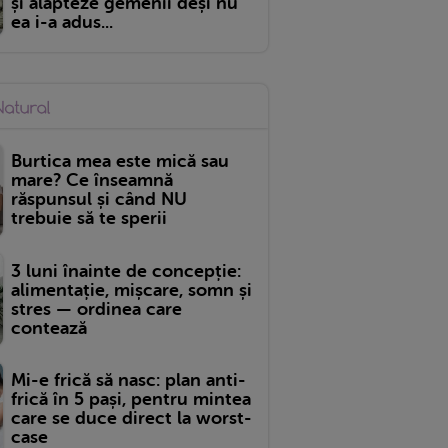
și alăpteze gemenii deși nu
ea i-a adus...
Burtica mea este mică sau
mare? Ce înseamnă
răspunsul și când NU
trebuie să te sperii
3 luni înainte de concepție:
alimentație, mișcare, somn și
stres — ordinea care
contează
Mi-e frică să nasc: plan anti-
frică în 5 pași, pentru mintea
care se duce direct la worst-
case