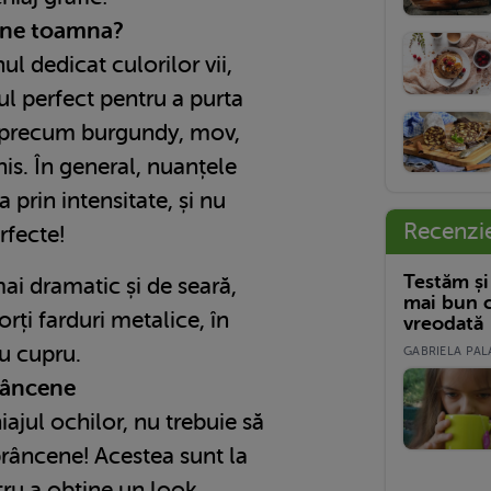
bine toamna?
l dedicat culorilor vii,
 perfect pentru a purta
, precum burgundy, mov,
is. În general, nuanțele
 prin intensitate, și nu
Recenzi
rfecte!
Testăm și
ai dramatic și de seară,
mai bun c
orți farduri metalice, în
vreodată
au cupru.
GABRIELA PALA
prâncene
jul ochilor, nu trebuie să
prâncene! Acestea sunt la
tru a obține un look