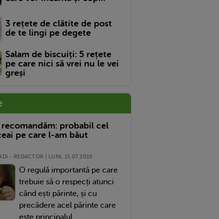
3 rețete de clătite de post
de te lingi pe degete
Salam de biscuiți: 5 rețete
pe care nici să vrei nu le vei
greși
e
 recomandăm: probabil cel
eai pe care l-am băut
DI - REDACTOR | LUNI, 15.07.2019
O regulă importantă pe care
trebuie să o respecți atunci
când ești părinte, și cu
precădere acel părinte care
este principalul...