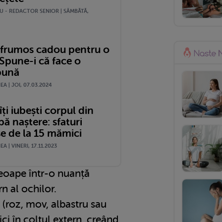
U - REDACTOR SENIOR | SÂMBĂTĂ,
 frumos cadou pentru o
pune-i că face o
bună
A | JOI, 07.03.2024
ți iubești corpul din
ă naștere: sfaturi
se de la 15 mămici
 | VINERI, 17.11.2023
leoape într-o nuanță
rn al ochilor.
s (roz, mov, albastru sau
ici în colțul extern, creând