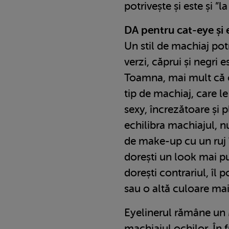
potrivește și este și ”l
DA pentru cat-eye și 
Un stil de machiaj potr
verzi, căprui și negri e
Toamna, mai mult că o
tip de machiaj, care l
sexy, încrezătoare și 
echilibra machiajul, nu
de make-up cu un ruj 
dorești un look mai puț
dorești contrariul, îl p
sau o altă culoare mai
Eyelinerul rămâne u
machiajul ochilor.
În f