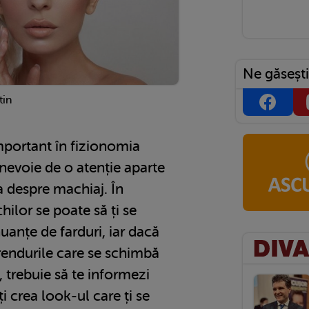
Ne găsești
tin
important în fizionomia
 nevoie de o atenție aparte
a despre machiaj. În
hilor se poate să ți se
anțe de farduri, iar dacă
trendurile care se schimbă
, trebuie să te informezi
i crea look-ul care ți se