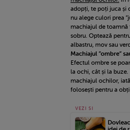
adopți, te poți juca și
nu alege culori prea ”j
machiajul de toamnă t
sobru. Optează pentru
albastru, mov sau verd
Machiajul ”ombre” sa
Efectul ombre se poar
la ochi, cât și la buze.
machiajul ochilor, iat
folosești pentru a obț
VEZI SI
Dovleacu
idei de 