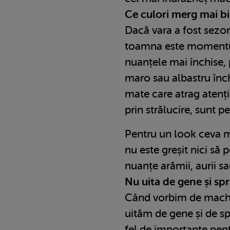
Ce culori merg mai 
Dacă vara a fost sezonu
toamna este momentul
nuanțele mai închise
maro sau albastru înch
mate care atrag atenția
prin strălucire, sunt pe
Pentru un look ceva m
nu este greșit nici să p
nuanțe arămii, aurii s
Nu uita de gene și s
Când vorbim de machia
uităm de gene și de s
fel de importante pen