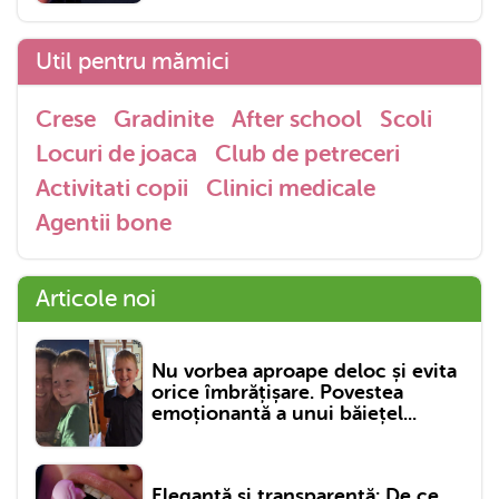
Util pentru mămici
Crese
Gradinite
After school
Scoli
Locuri de joaca
Club de petreceri
Activitati copii
Clinici medicale
Agentii bone
Articole noi
Nu vorbea aproape deloc și evita
orice îmbrățișare. Povestea
emoționantă a unui băiețel...
Eleganță și transparență: De ce