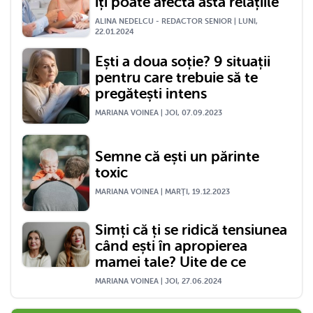
îți poate afecta asta relațiile
ALINA NEDELCU - REDACTOR SENIOR | LUNI,
22.01.2024
Ești a doua soție? 9 situații
pentru care trebuie să te
pregătești intens
MARIANA VOINEA | JOI, 07.09.2023
Semne că ești un părinte
toxic
MARIANA VOINEA | MARŢI, 19.12.2023
Simți că ți se ridică tensiunea
când ești în apropierea
mamei tale? Uite de ce
MARIANA VOINEA | JOI, 27.06.2024