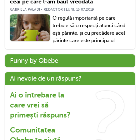
ceai pe care l-am băut vreodată
GABRIELA PALADI - REDACTOR | LUNI, 15.07.2019
O regulă importantă pe care
trebuie să o respecți atunci când
ești părinte, și cu precădere acel
părinte care este principalul...
Funny by Qbebe
Ai nevoie de un răspuns?
Ai o întrebare la
care vrei să
primești răspuns?
Comunitatea