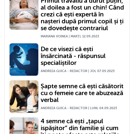
Primul travaliu a durut puțin,
al doilea a fost un chin! Când
crezi că ești expertă în
nașteri după primul copil și ți
se dovedește contrariul
MARIANA VOINEA | MARŢI, 12.09.2023
De ce visezi că ești
însărcinată - răspunsul
specialiștilor
ANDREEA GUICA - REDACTOR | JOI, 07.09.2023
Șapte semne că ești căsătorit
cu o femeie care te abuzează
verbal
ANDREEA GUICA - REDACTOR | LUNI, 04.09.2023
4 semne că ești „țapul
ispășitor” din familie și cum