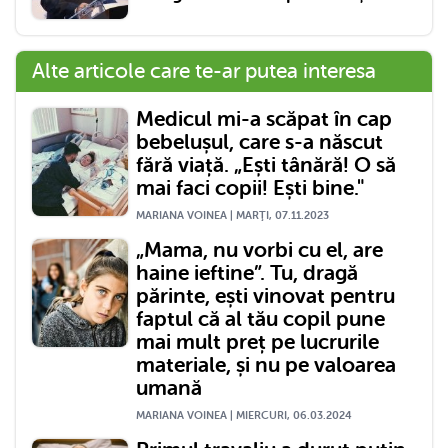
Alte articole care te-ar putea interesa
Medicul mi-a scăpat în cap
bebelușul, care s-a născut
fără viață. „Ești tânără! O să
mai faci copii! Ești bine."
MARIANA VOINEA | MARŢI, 07.11.2023
„Mama, nu vorbi cu el, are
haine ieftine”. Tu, dragă
părinte, ești vinovat pentru
faptul că al tău copil pune
mai mult preț pe lucrurile
materiale, și nu pe valoarea
umană
MARIANA VOINEA | MIERCURI, 06.03.2024