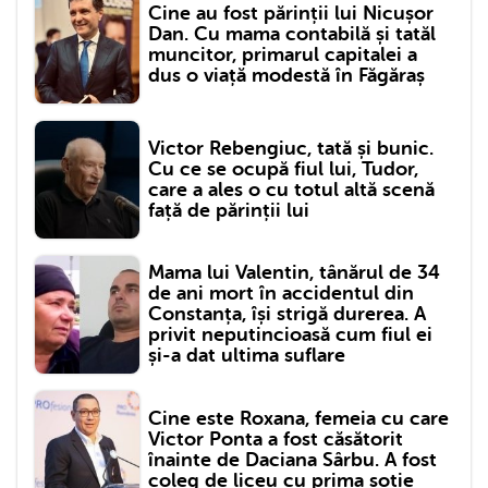
Cine au fost părinții lui Nicușor
Dan. Cu mama contabilă și tatăl
muncitor, primarul capitalei a
dus o viață modestă în Făgăraș
Victor Rebengiuc, tată și bunic.
Cu ce se ocupă fiul lui, Tudor,
care a ales o cu totul altă scenă
față de părinții lui
Mama lui Valentin, tânărul de 34
de ani mort în accidentul din
Constanța, își strigă durerea. A
privit neputincioasă cum fiul ei
și-a dat ultima suflare
Cine este Roxana, femeia cu care
Victor Ponta a fost căsătorit
înainte de Daciana Sârbu. A fost
coleg de liceu cu prima soție