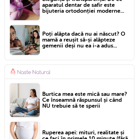
aparatul dentar de safir este
bijuteria ortodonției moderne...
Poți alăpta dacă nu ai născut? O
mamă a reușit să-și alăpteze
gemenii deși nu ea i-a adus...
Burtica mea este mică sau mare?
Ce înseamnă răspunsul și când
NU trebuie să te sperii
Ruperea apei: mituri, realitate și
ce faci în primele 10 minute (fără