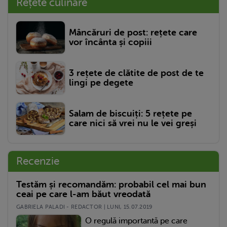
Rețete culinare
Mâncăruri de post: rețete care
vor încânta și copiii
3 rețete de clătite de post de te
lingi pe degete
Salam de biscuiți: 5 rețete pe
care nici să vrei nu le vei greși
Recenzie
Testăm și recomandăm: probabil cel mai bun
ceai pe care l-am băut vreodată
GABRIELA PALADI - REDACTOR | LUNI, 15.07.2019
O regulă importantă pe care