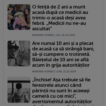
O fetiță de 2 ani a murit
acasă după ce medicii au
trimis-o acasă deși avea
febră. „Medicii nu ne-au
ascultat"
MARIANA VOINEA | JOI, 26.02.2026
Are numai 10 ani și a plecat
de acasă ca să strângă bani,
să-și cumpere o trotinetă.
Băiețelul de 10 ani se află
acum în grija autorităților
MARIANA VOINEA | LUNI, 21.10.2024
„Închise! Așa trebuie să fie
ferestrele atunci când
părinții nu sunt în aceeași
cameră cu cei mici",
avertismentul autorităților