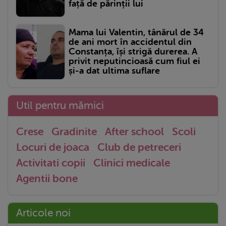
față de părinții lui
Mama lui Valentin, tânărul de 34
de ani mort în accidentul din
Constanța, își strigă durerea. A
privit neputincioasă cum fiul ei
și-a dat ultima suflare
Util pentru mămici
Crese
Gradinite
After school
Scoli
Locuri de joaca
Club de petreceri
Activitati copii
Clinici medicale
Agentii bone
Articole noi