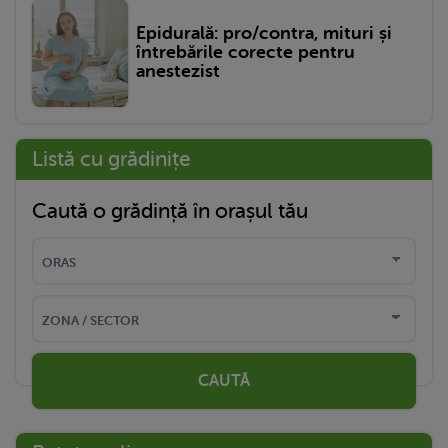
Epidurală: pro/contra, mituri și
întrebările corecte pentru
anestezist
Listă cu grădinițe
Caută o grădință în orașul tău
CAUTĂ