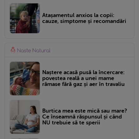
Atașamentul anxios la copii:
cauze, simptome și recomandări
Naștere acasă pusă la încercare:
povestea reală a unei mame
rămase fără gaz și aer în travaliu
Burtica mea este mică sau mare?
Ce înseamnă răspunsul și când
NU trebuie să te sperii