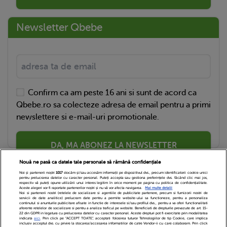
Newsletter Qbebe
Confirm ca am peste 16 ani si sunt de acord ca
Qbebe.ro sa colecteze adresa de email pentru a primi
newslettere si e-mail-uri promotionale.
DA, MA ABONEZ LA NEWSLETTER
Nouă ne pasă ca datele tale personale să rămână confidențiale
Noi și partenerii noștri
1017
stocăm și/sau accesăm informații pe dispozitivul dvs., precum identificatorii cookie unici
pentru prelucrarea datelor cu caracter personal. Puteți accepta sau gestiona preferințele dvs. făcând clic mai jos,
respectiv vă puteți opune utilizării unui interes legitim în orice moment pe pagina cu politica de confidențialitate.
Aceste alegeri vor fi raportate partenerilor noștri și nu vă vor afecta navigarea.
Mai multe detalii
Noi si partenerii nostri (retelele de socializare si agentiile de publicitate partenere, precum si furnizorii nostri de
servicii de date analitice) prelucram date pentru a permite website-ului sa functioneze, pentru a personaliza
continutul si anunturile publicitare afisate in functie de interesele si/sau profilul dvs., pentru a va oferi functionalitati
aferente retelelor de socializare si pentru a analiza traficul pe website. Beneficiati de drepturile prevazute de art. 15-
22 din GDPR in legatura cu prelucrarea datelor cu caracter personal. Aceste drepturi pot fi exercitate prin modalitatea
indicata
aici
. Prin click pe “ACCEPT TOATE”, acceptati folosirea tuturor Tehnologiilor de tip Cookie, care implica
inclusiv acceptul dvs. cu privire la stocarea/accesarea informatiilor de catre Vendor-ii cu care colaboram. Prin click