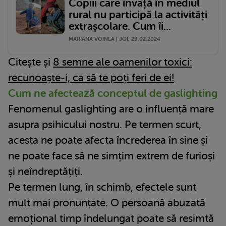
Copiii care învață în mediul
rural nu participă la activități
extrașcolare. Cum îi...
MARIANA VOINEA | JOI, 29.02.2024
Citește și
8 semne ale oamenilor toxici:
recunoaște-i, ca să te poți feri de ei!
Cum ne afectează conceptul de gaslighting
Fenomenul gaslighting are o influență mare
asupra psihicului nostru. Pe termen scurt,
acesta ne poate afecta încrederea în sine și
ne poate face să ne simțim extrem de furioși
și neîndreptățiți.
Pe termen lung, în schimb, efectele sunt
mult mai pronunțate. O persoană abuzată
emoțional timp îndelungat poate să resimtă