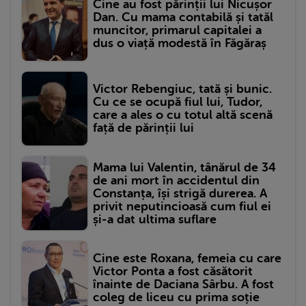
Cine au fost părinții lui Nicușor
Dan. Cu mama contabilă și tatăl
muncitor, primarul capitalei a
dus o viață modestă în Făgăraș
Victor Rebengiuc, tată și bunic.
Cu ce se ocupă fiul lui, Tudor,
care a ales o cu totul altă scenă
față de părinții lui
Mama lui Valentin, tânărul de 34
de ani mort în accidentul din
Constanța, își strigă durerea. A
privit neputincioasă cum fiul ei
și-a dat ultima suflare
Cine este Roxana, femeia cu care
Victor Ponta a fost căsătorit
înainte de Daciana Sârbu. A fost
coleg de liceu cu prima soție