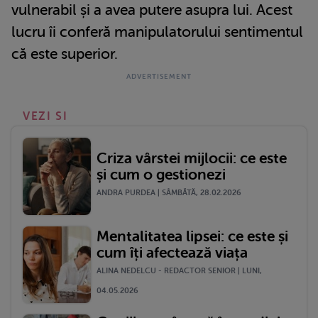
vulnerabil și a avea putere asupra lui. Acest
lucru îi conferă manipulatorului sentimentul
că este superior.
VEZI SI
Criza vârstei mijlocii: ce este
și cum o gestionezi
ANDRA PURDEA | SÂMBĂTĂ, 28.02.2026
Mentalitatea lipsei: ce este și
cum îți afectează viața
ALINA NEDELCU - REDACTOR SENIOR | LUNI,
04.05.2026