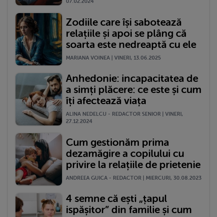
07.02.2024
Zodiile care își sabotează
relațiile și apoi se plâng că
soarta este nedreaptă cu ele
MARIANA VOINEA | VINERI, 13.06.2025
Anhedonie: incapacitatea de
a simți plăcere: ce este și cum
îți afectează viața
ALINA NEDELCU - REDACTOR SENIOR | VINERI,
27.12.2024
Cum gestionăm prima
dezamăgire a copilului cu
privire la relațiile de prietenie
ANDREEA GUICA - REDACTOR | MIERCURI, 30.08.2023
4 semne că ești „țapul
ispășitor” din familie și cum