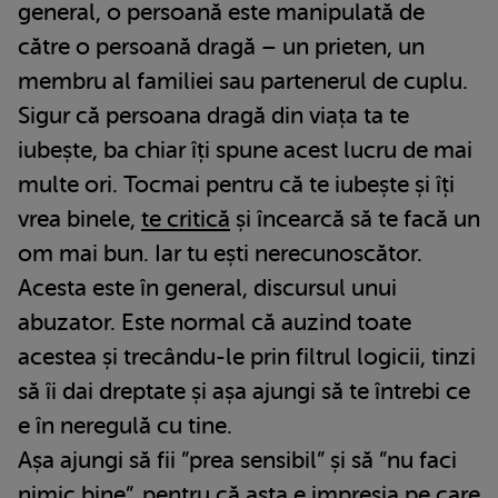
general, o persoană este manipulată de
către o persoană dragă – un prieten, un
membru al familiei sau partenerul de cuplu.
Sigur că persoana dragă din viața ta te
iubește, ba chiar îți spune acest lucru de mai
multe ori. Tocmai pentru că te iubește și îți
vrea binele,
te critică
și încearcă să te facă un
om mai bun. Iar tu ești nerecunoscător.
Acesta este în general, discursul unui
abuzator. Este normal că auzind toate
acestea și trecându-le prin filtrul logicii, tinzi
să îi dai dreptate și așa ajungi să te întrebi ce
e în neregulă cu tine.
Așa ajungi să fii ”prea sensibil” și să ”nu faci
nimic bine”, pentru că asta e impresia pe care