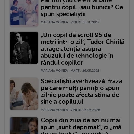
Părinții știu ce e mai bine
pentru copil...sau bunicii? Ce
spun specialiștii
MARIANA VOINEA | VINERI, 03.11.2023
„Un copil dă scroll 95 de
metri într-o zi!”, Tudor Chirilă
atrage atenția asupra
abuzului de tehnologie în
rândul copiilor
MARIANA VOINEA | MARŢI, 26.05.2026
Specialiștii avertizează: fraza
pe care mulți părinți o spun
zilnic poate afecta stima de
sine a copilului
MARIANA VOINEA | VINERI, 05.06.2026
Copiii din ziua de azi nu mai
spun „sunt deprimat”, ci „mă
doare burta”, „nu pot să