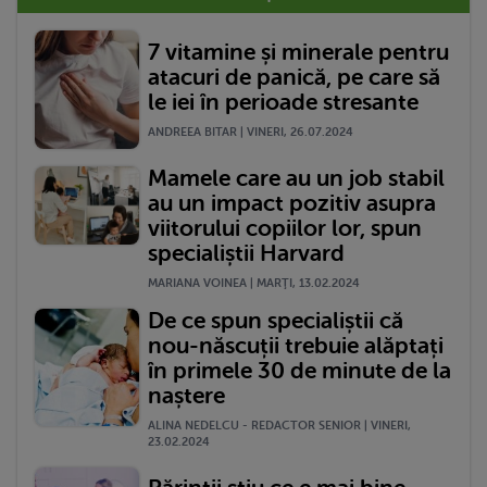
7 vitamine și minerale pentru
atacuri de panică, pe care să
le iei în perioade stresante
ANDREEA BITAR | VINERI, 26.07.2024
Mamele care au un job stabil
au un impact pozitiv asupra
viitorului copiilor lor, spun
specialiștii Harvard
MARIANA VOINEA | MARŢI, 13.02.2024
De ce spun specialiștii că
nou-născuții trebuie alăptați
în primele 30 de minute de la
naștere
ALINA NEDELCU - REDACTOR SENIOR | VINERI,
23.02.2024