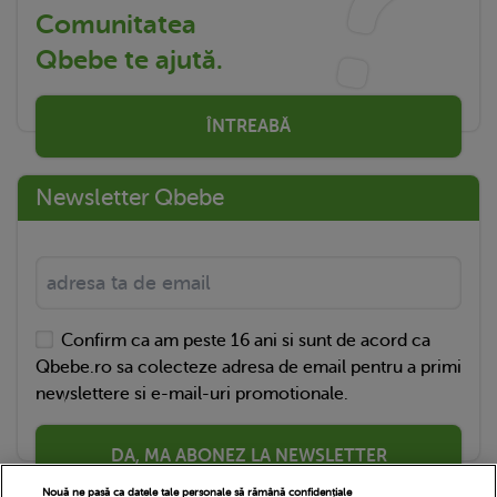
Comunitatea
Qbebe te ajută.
ÎNTREABĂ
Newsletter Qbebe
Confirm ca am peste 16 ani si sunt de acord ca
Qbebe.ro sa colecteze adresa de email pentru a primi
newslettere si e-mail-uri promotionale.
DA, MA ABONEZ LA NEWSLETTER
Nouă ne pasă ca datele tale personale să rămână confidențiale