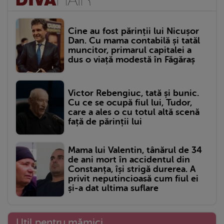
Cine au fost părinții lui Nicușor
Dan. Cu mama contabilă și tatăl
muncitor, primarul capitalei a
dus o viață modestă în Făgăraș
Victor Rebengiuc, tată și bunic.
Cu ce se ocupă fiul lui, Tudor,
care a ales o cu totul altă scenă
față de părinții lui
Mama lui Valentin, tânărul de 34
de ani mort în accidentul din
Constanța, își strigă durerea. A
privit neputincioasă cum fiul ei
și-a dat ultima suflare
Util pentru mămici