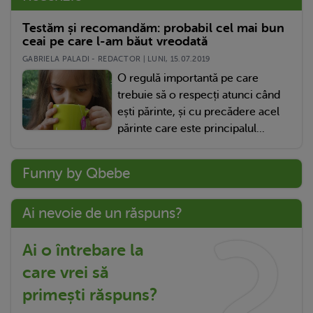
Testăm și recomandăm: probabil cel mai bun
ceai pe care l-am băut vreodată
GABRIELA PALADI - REDACTOR | LUNI, 15.07.2019
O regulă importantă pe care
trebuie să o respecți atunci când
ești părinte, și cu precădere acel
părinte care este principalul...
Funny by Qbebe
Ai nevoie de un răspuns?
Ai o întrebare la
care vrei să
primești răspuns?