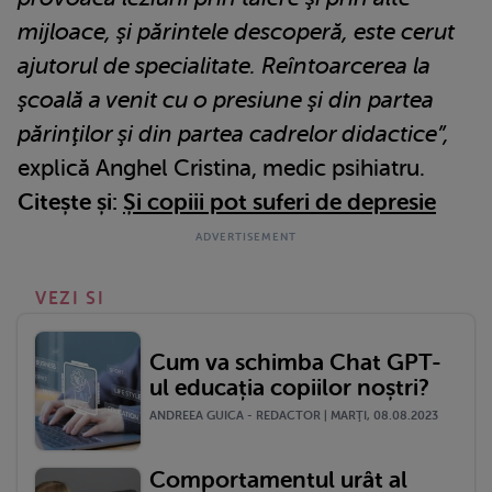
mijloace, şi părintele descoperă, este cerut
ajutorul de specialitate. Reîntoarcerea la
şcoală a venit cu o presiune şi din partea
părinţilor şi din partea cadrelor didactice”,
explică Anghel Cristina, medic psihiatru.
Citește și:
Și copiii pot suferi de depresie
VEZI SI
Cum va schimba Chat GPT-
ul educația copiilor noștri?
ANDREEA GUICA - REDACTOR | MARŢI, 08.08.2023
Comportamentul urât al