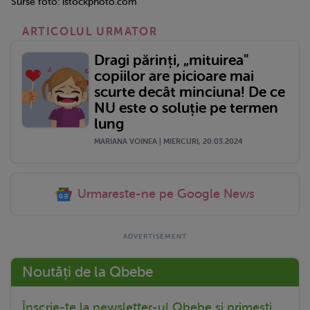
Surse foto: istockphoto.com
ARTICOLUL URMATOR
Dragi părinți, „mituirea"
copiilor are picioare mai
scurte decât minciuna! De ce
NU este o soluție pe termen
lung
MARIANA VOINEA | MIERCURI, 20.03.2024
Urmareste-ne pe Google News
Noutăți de la Qbebe
Înscrie-te la newsletter-ul Qbebe și primești