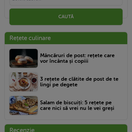
CAUTĂ
Rețete culinare
Mâncăruri de post: rețete care
vor încânta și copiii
3 rețete de clătite de post de te
lingi pe degete
Salam de biscuiți: 5 rețete pe
care nici să vrei nu le vei greși
Recenzie