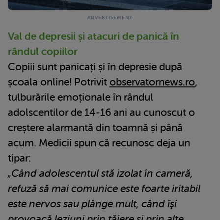
Val de depresii și atacuri de panică în
rândul copiilor
Copiii sunt panicați și în depresie după
școala online! Potrivit
observatornews.ro
,
tulburările emoționale în rândul
adolscentilor de 14-16 ani au cunoscut o
creștere alarmantă din toamnă și până
acum. Medicii spun că recunosc deja un
tipar:
„Când adolescentul stă izolat în cameră,
refuză să mai comunice este foarte iritabil
este nervos sau plânge mult, când îşi
provoacă leziuni prin tăiere şi prin alte