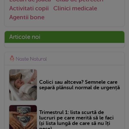
Activitati copii
Clinici medicale
Agentii bone
Articole noi
Colici sau altceva? Semnele care
separă plânsul normal de urgență
Trimestrul 1: lista scurtă de
lucruri pe care merită să le faci
(și lista lungă de care să nu îți
pese)