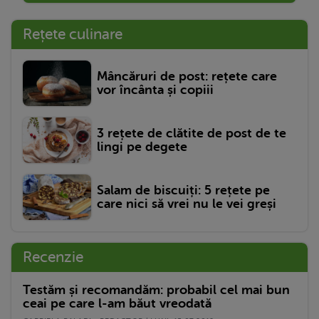
Rețete culinare
Mâncăruri de post: rețete care
vor încânta și copiii
3 rețete de clătite de post de te
lingi pe degete
Salam de biscuiți: 5 rețete pe
care nici să vrei nu le vei greși
Recenzie
Testăm și recomandăm: probabil cel mai bun
ceai pe care l-am băut vreodată