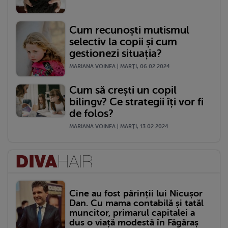
Cum recunoști mutismul
selectiv la copii și cum
gestionezi situația?
MARIANA VOINEA | MARŢI, 06.02.2024
Cum să crești un copil
bilingv? Ce strategii îți vor fi
de folos?
MARIANA VOINEA | MARŢI, 13.02.2024
Cine au fost părinții lui Nicușor
Dan. Cu mama contabilă și tatăl
muncitor, primarul capitalei a
dus o viață modestă în Făgăraș