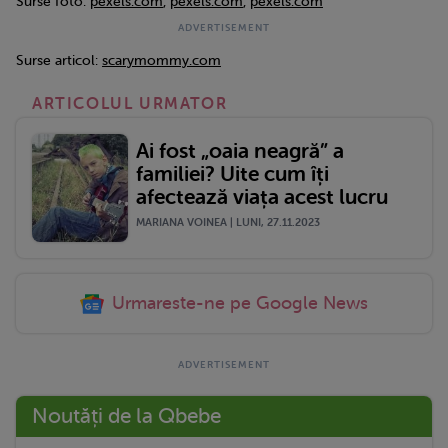
Surse foto:
pexels.com
,
pexels.com
,
pexels.com
Surse articol:
scarymommy.com
ARTICOLUL URMATOR
Ai fost „oaia neagră” a
familiei? Uite cum îți
afectează viața acest lucru
MARIANA VOINEA | LUNI, 27.11.2023
Urmareste-ne pe Google News
Noutăți de la Qbebe