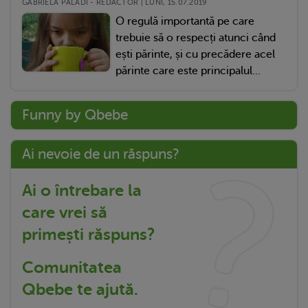
GABRIELA PALADI - REDACTOR | LUNI, 15.07.2019
O regulă importantă pe care
trebuie să o respecți atunci când
ești părinte, și cu precădere acel
părinte care este principalul...
Funny by Qbebe
Ai nevoie de un răspuns?
Ai o întrebare la
care vrei să
primești răspuns?
Comunitatea
Qbebe te ajută.