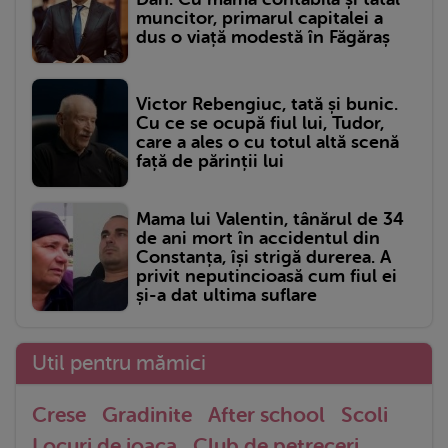
muncitor, primarul capitalei a
dus o viață modestă în Făgăraș
Victor Rebengiuc, tată și bunic.
Cu ce se ocupă fiul lui, Tudor,
care a ales o cu totul altă scenă
față de părinții lui
Mama lui Valentin, tânărul de 34
de ani mort în accidentul din
Constanța, își strigă durerea. A
privit neputincioasă cum fiul ei
și-a dat ultima suflare
Util pentru mămici
Crese
Gradinite
After school
Scoli
Locuri de joaca
Club de petreceri