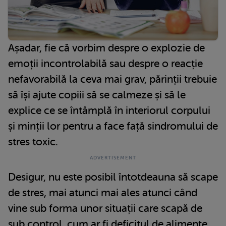
Așadar, fie că vorbim despre o explozie de
emoții incontrolabilă sau despre o reacție
nefavorabilă la ceva mai grav, părinții trebuie
să își ajute copiii să se calmeze și să le
explice ce se întâmplă în interiorul corpului
și minții lor pentru a face față sindromului de
stres toxic.
Desigur, nu este posibil întotdeauna să scape
de stres, mai atunci mai ales atunci când
vine sub forma unor situații care scapă de
sub control, cum ar fi deficitul de alimente