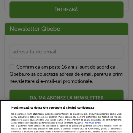
ÎNTREABĂ
Newsletter Qbebe
Confirm ca am peste 16 ani si sunt de acord ca
Qbebe.ro sa colecteze adresa de email pentru a primi
newslettere si e-mail-uri promotionale.
DA, MA ABONEZ LA NEWSLETTER
Nouă ne pasă ca datele tale personale să rămână confidențiale
Noi și partenerii noștri
1019
stocăm și/sau accesăm informații pe dispozitivul dvs., precum identificatorii cookie unici
pentru prelucrarea datelor cu caracter personal. Puteți accepta sau gestiona preferințele dvs. făcând clic mai jos,
respectiv vă puteți opune utilizării unui interes legitim în orice moment pe pagina cu politica de confidențialitate.
Aceste alegeri vor fi raportate partenerilor noștri și nu vă vor afecta navigarea.
Mai multe detalii
Noi si partenerii nostri (retelele de socializare si agentiile de publicitate partenere, precum si furnizorii nostri de
servicii de date analitice) prelucram date pentru a permite website-ului sa functioneze, pentru a personaliza
continutul si anunturile publicitare afisate in functie de interesele si/sau profilul dvs., pentru a va oferi functionalitati