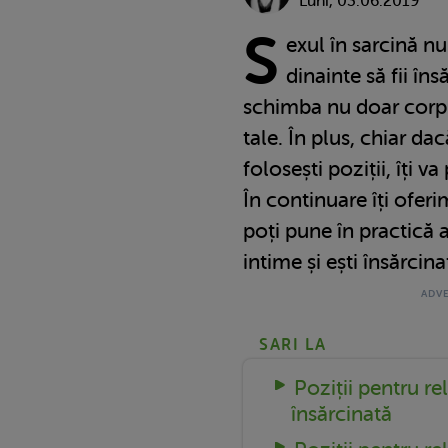
Luni, 03.06.2019
S
exul în sarcină n
dinainte să fii în
schimba nu doar corpul
tale. În plus, chiar dacă
folosești poziții, îți v
În continuare îți oferi
poți pune în practică a
intime și ești însărcina
SARI LA
Poziții pentru rel
însărcinată