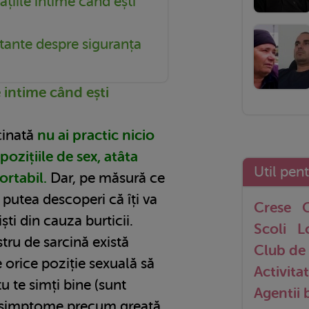
ațiile intime când ești
tante despre siguranța
ă
e intime când ești
cinată
nu ai practic nicio
 pozițiile de sex, atâta
Util pen
ortabil.
Dar, pe măsură ce
 putea descoperi că îți va
Crese
G
ști din cauza burticii.
Scoli
L
stru de sarcină există
Club de 
 orice poziție sexuală să
Activitat
tu te simți bine (sunt
Agentii
 simptome precum greață,