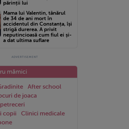
părinții lui
Mama lui Valentin, tânărul
de 34 de ani mort în
accidentul din Constanța, își
strigă durerea. A privit
neputincioasă cum fiul ei și-
a dat ultima suflare
tru mămici
radinite
After school
ocuri de joaca
petreceri
i copii
Clinici medicale
 bone