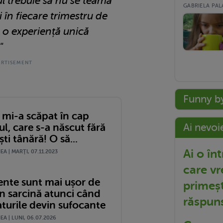
l trebuie să nu se teamă
GABRIELA PALA
i în fiecare trimestru de
 o experiență unică
"
Funny b
 mi-a scăpat în cap
Ai nevoi
l, care s-a născut fără
ști tânără! O să...
Ai o în
A | MARŢI, 07.11.2023
care vr
ente sunt mai ușor de
primeșt
în sarcină atunci când
răspun
turile devin sufocante
A | LUNI, 06.07.2026