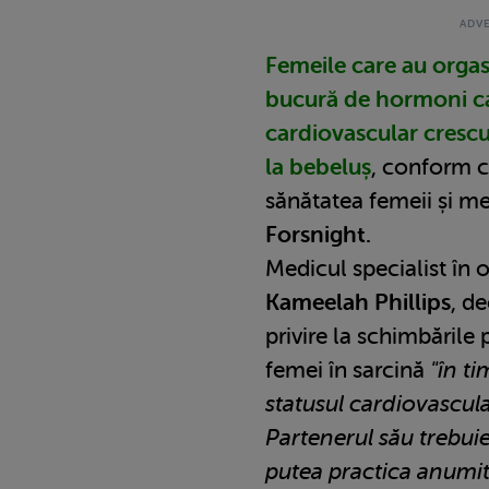
Femeile care au orgas
bucură de hormoni ca
cardiovascular crescut
la bebeluș
, conform co
sănătatea femeii și m
Forsnight.
Medicul specialist în o
Kameelah Phillips
, d
privire la schimbările 
femei în sarcină
"în ti
statusul cardiovascula
Partenerul său trebuie
putea practica anumite