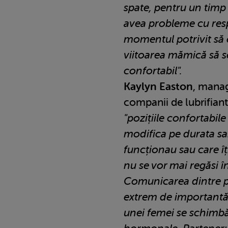
spate, pentru un timp
avea probleme cu resp
momentul potrivit să
viitoarea mămică să se
confortabil".
Kaylyn Easton
, manag
companii de lubrifiant
"pozițiile confortabile
modifica pe durata sarc
funcționau sau care îț
nu se vor mai regăsi în
Comunicarea dintre p
extrem de importantă
unei femei se schimbă,