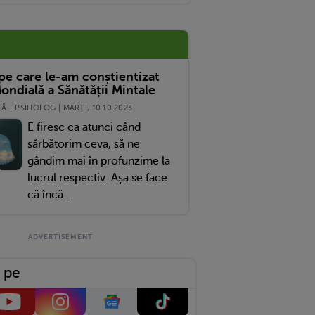
 pe care le-am conștientizat
ondială a Sănătății Mintale
 - PSIHOLOG | MARŢI, 10.10.2023
E firesc ca atunci când
sărbătorim ceva, să ne
gândim mai în profunzime la
lucrul respectiv. Așa se face
că încă...
 pe