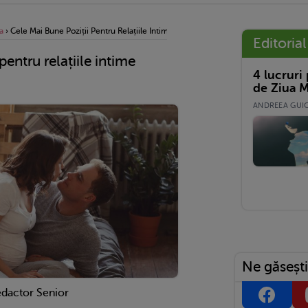
a
›
Cele Mai Bune Poziții Pentru Relațiile Intime Când Ești Însărcinată
Editorial
pentru relațiile intime
4 lucruri
de Ziua M
ANDREEA GUICĂ
Ne găsești
edactor Senior