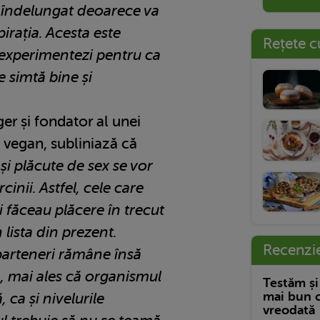
 îndelungat deoarece va
irația. Acesta este
Rețete c
 experimentezi pentru ca
 simtă bine și
er și fondator al unei
 vegan, subliniază că
 și plăcute de sex se vor
inii. Astfel, cele care
i făceau plăcere în trecut
 lista din prezent.
Recenzi
arteneri rămâne însă
, mai ales că organismul
Testăm și
mai bun c
 ca și nivelurile
vreodată