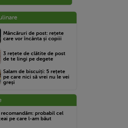
ulinare
Mâncăruri de post: rețete
care vor încânta și copiii
3 rețete de clătite de post
de te lingi pe degete
Salam de biscuiți: 5 rețete
pe care nici să vrei nu le vei
greși
e
 recomandăm: probabil cel
eai pe care l-am băut