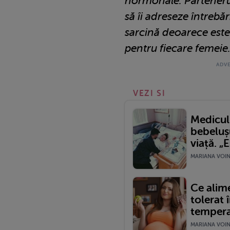
hormonale. Parteneru
să îi adreseze întrebăr
sarcină deoarece este
pentru fiecare femeie.
VEZI SI
Medicul
bebelușu
viață. „E
MARIANA VOINE
Ce alim
tolerat 
tempera
MARIANA VOINE