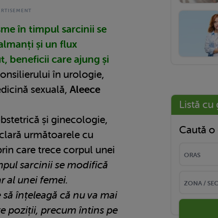
me în timpul sarcinii se
lmanți și un flux
, beneficii care ajung și
nsilierului în urologie,
edicină sexuală,
Aleece
Listă cu 
bstetrică și ginecologie,
Caută o 
eclară următoarele cu
prin care trece corpul unei
mpul sarcinii se modifică
r al unei femei.
 să înțeleagă că nu va mai
 poziții, precum întins pe