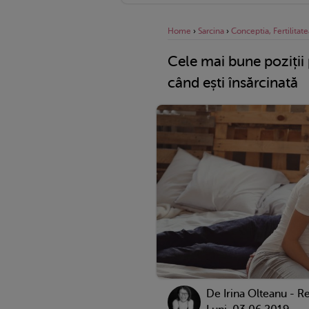
Home
›
Sarcina
›
Conceptia, Fertilitate
Cele mai bune poziții 
când ești însărcinată
De
Irina Olteanu - R