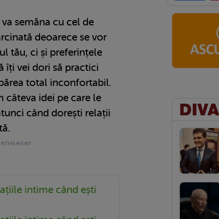
u va semăna cu cel de
sărcinată deoarece se vor
 tău, ci și preferințele
 îți vei dori să practici
a părea total inconfortabil.
m câteva idei pe care le
tunci când dorești relații
tă.
ațiile intime când ești