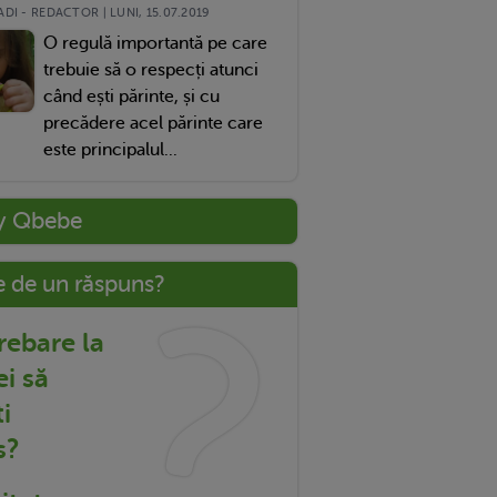
DI - REDACTOR | LUNI, 15.07.2019
O regulă importantă pe care
trebuie să o respecți atunci
când ești părinte, și cu
precădere acel părinte care
este principalul...
y Qbebe
e de un răspuns?
trebare la
ei să
i
s?