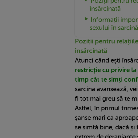
Poziții pentru rel
însărcinată
Informații impor
sexului în sarcin
Poziții pentru relațiil
însărcinată
Atunci când ești însăr
restricție cu privire la
timp cât te simți conf
sarcina avansează, vei
fi tot mai greu să te mi
Astfel, în primul trime
șanse mari ca aproape
se simtă bine, dacă și 
extrem de deranjante