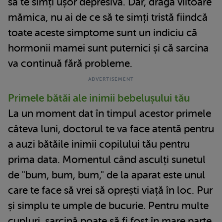
să te simți ușor depresivă. Dar, dragă viitoare
mămica, nu ai de ce să te simți tristă fiindcă
toate aceste simptome sunt un indiciu că
hormonii mamei sunt puternici și că sarcina
va continuă fără probleme.
Primele bătăi ale inimii bebelușului tău
La un moment dat în timpul acestor primele
câteva luni, doctorul te va face atentă pentru
a auzi bătăile inimii copilului tău pentru
prima data. Momentul când asculți sunetul
de "bum, bum, bum," de la aparat este unul
care te face să vrei să oprești viață în loc. Pur
și simplu te umple de bucurie. Pentru multe
cupluri, sarcină poate să fi fost în mare parte