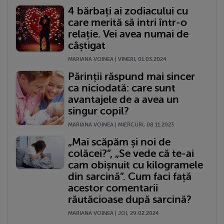
4 bărbați ai zodiacului cu
care merită să intri într-o
relație. Vei avea numai de
câștigat
MARIANA VOINEA | VINERI, 01.03.2024
Părinții răspund mai sincer
ca niciodată: care sunt
avantajele de a avea un
singur copil?
MARIANA VOINEA | MIERCURI, 08.11.2023
„Mai scăpăm și noi de
colăcei?”, „Se vede că te-ai
cam obișnuit cu kilogramele
din sarcină”. Cum faci față
acestor comentarii
răutăcioase după sarcină?
MARIANA VOINEA | JOI, 29.02.2024