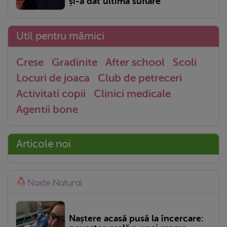
și-a dat ultima suflare
Util pentru mămici
Crese
Gradinite
After school
Scoli
Locuri de joaca
Club de petreceri
Activitati copii
Clinici medicale
Agentii bone
Articole noi
Naștere acasă pusă la încercare: