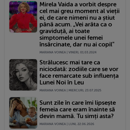
Mirela Vaida a vorbit despre
cel mai greu moment al vieții
ei, de care nimeni nu a știut
până acum. „Vei arăta ca o
graviduță, ai toate
simptomele unei femei
însărcinate, dar nu ai copil"
MARIANA VOINEA | VINERI, 01.03.2024
Strălucesc mai tare ca
niciodată: zodiile care se vor
face remarcate sub influența
Lunei Noi în Leu
MARIANA VOINEA | MIERCURI, 23.07.2025
Sunt zile în care îmi lipsește
femeia care eram înainte să
devin mamă. Tu simți asta?
MARIANA VOINEA | LUNI, 22.06.2026