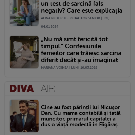
un test de sarcină fals
negativ? Care este explicația
ALINA NEDELCU - REDACTOR SENIOR | JOI,
04.01.2024
„Nu mă simt fericită tot
timpul.” Confesiunile
femeilor care trăiesc sarcina
diferit decât și-au imaginat
MARIANA VOINEA | LUNI, 16.03.2026
Cine au fost părinții lui Nicușor
Dan. Cu mama contabilă și tatăl
muncitor, primarul capitalei a
dus o viață modestă în Făgăraș