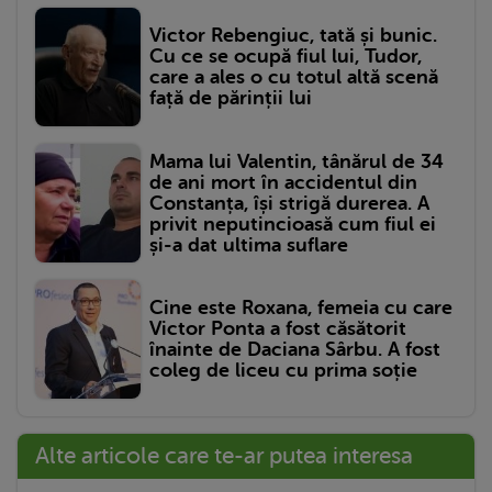
Victor Rebengiuc, tată și bunic.
Cu ce se ocupă fiul lui, Tudor,
care a ales o cu totul altă scenă
față de părinții lui
Mama lui Valentin, tânărul de 34
de ani mort în accidentul din
Constanța, își strigă durerea. A
privit neputincioasă cum fiul ei
și-a dat ultima suflare
Cine este Roxana, femeia cu care
Victor Ponta a fost căsătorit
înainte de Daciana Sârbu. A fost
coleg de liceu cu prima soție
Alte articole care te-ar putea interesa