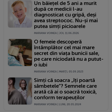
Un băiețel de 5 ani a murit
după ce medicii l-au
diagnosticat cu gripă, deși
avea streptococ. Nu-și mai
putea simți picioarele
MARIANA VOINEA | JOI, 11.06.2026
O femeie descoperă
întâmplător cel mai mare
secret din viața bunicii sale,
pe care niciodată nu a putut-
o iubi
MARIANA VOINEA | MARŢI, 05.09.2023
Simți că soacra „îți poartă
sâmbetele”? Semnele care
arată că ai o soacră toxică,
conform terapeuților
MARIANA VOINEA | LUNI, 20.05.2024