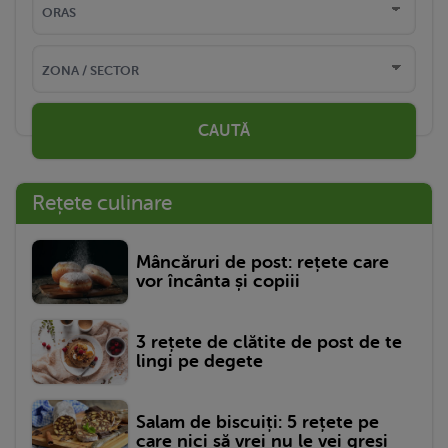
CAUTĂ
Rețete culinare
Mâncăruri de post: rețete care
vor încânta și copiii
3 rețete de clătite de post de te
lingi pe degete
Salam de biscuiți: 5 rețete pe
care nici să vrei nu le vei greși