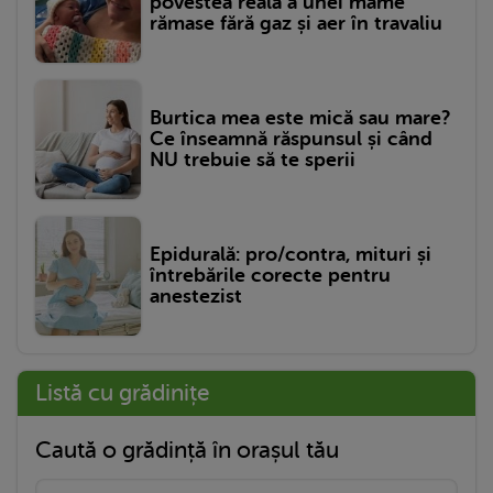
povestea reală a unei mame
rămase fără gaz și aer în travaliu
Burtica mea este mică sau mare?
Ce înseamnă răspunsul și când
NU trebuie să te sperii
Epidurală: pro/contra, mituri și
întrebările corecte pentru
anestezist
Listă cu grădinițe
Caută o grădință în orașul tău