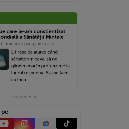
 pe care le-am conștientizat
ondială a Sănătății Mintale
 - PSIHOLOG | MARŢI, 10.10.2023
E firesc ca atunci când
sărbătorim ceva, să ne
gândim mai în profunzime la
lucrul respectiv. Așa se face
că încă...
 pe