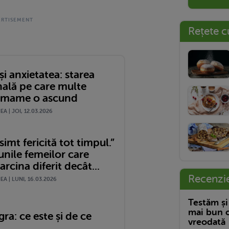
Rețete c
și anxietatea: starea
ală pe care multe
e mame o ascund
A | JOI, 12.03.2026
imt fericită tot timpul.”
unile femeilor care
arcina diferit decât...
Recenzi
A | LUNI, 16.03.2026
Testăm și
mai bun c
gra: ce este și de ce
vreodată