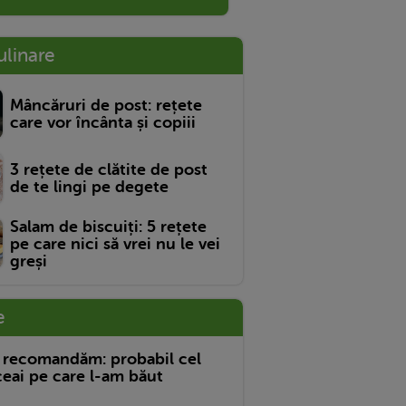
ulinare
Mâncăruri de post: rețete
care vor încânta și copiii
3 rețete de clătite de post
de te lingi pe degete
Salam de biscuiți: 5 rețete
pe care nici să vrei nu le vei
greși
e
 recomandăm: probabil cel
eai pe care l-am băut