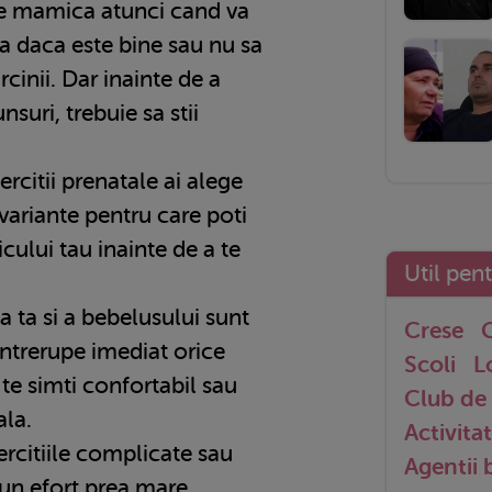
ice mamica atunci cand va
a daca este bine sau nu sa
rcinii. Dar inainte de a
suri, trebuie sa stii
rcitii prenatale ai alege
variante pentru care poti
cului tau inainte de a te
Util pen
a ta si a bebelusului sunt
Crese
G
ntrerupe imediat orice
Scoli
L
 te simti confortabil sau
Club de 
ala.
Activitat
ercitiile complicate sau
Agentii
un efort prea mare.