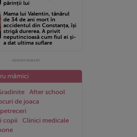
părinții lui
Mama lui Valentin, tânărul
de 34 de ani mort în
accidentul din Constanța, își
strigă durerea. A privit
neputincioasă cum fiul ei și-
a dat ultima suflare
tru mămici
radinite
After school
ocuri de joaca
petreceri
i copii
Clinici medicale
 bone