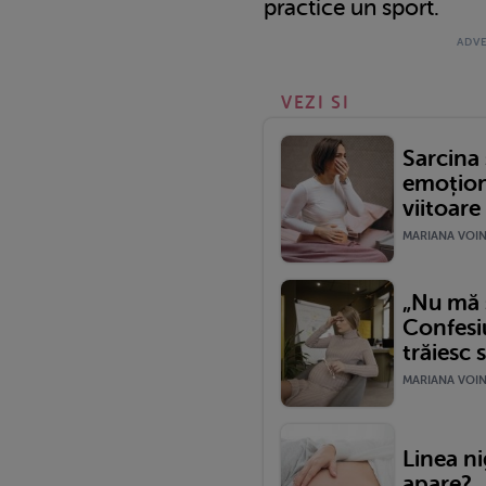
practice un sport.
VEZI SI
Sarcina 
emoțion
viitoar
MARIANA VOINE
„Nu mă s
Confesi
trăiesc s
MARIANA VOINE
Linea ni
apare?