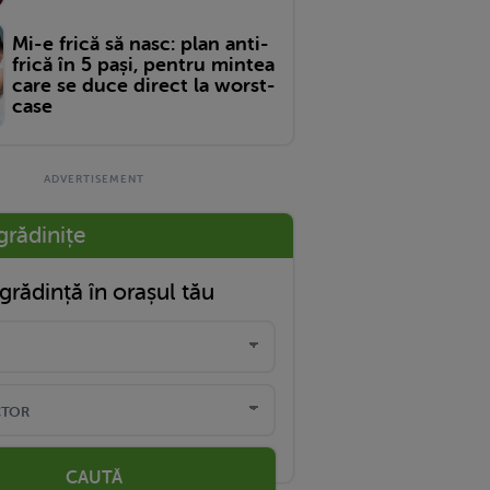
Mi-e frică să nasc: plan anti-
frică în 5 pași, pentru mintea
care se duce direct la worst-
case
grădinițe
grădință în orașul tău
CAUTĂ