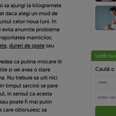
usi sa ajungi la kilogramele
at daca alegi un mod de
ursul celor noua luni. In
ti evita anumite probleme
majoritatea mamicilor,
ate
,
dureri de spate
sau
Listă cu 
vedea ca putina miscare iti
Caută o 
tie si vei avea o stare
. Nu trebuie sa uiti nici
in timpul sarcinii se pare
ul, in sensul ca acesta
sau poate fi mai putin
e care obisnuiesc sa