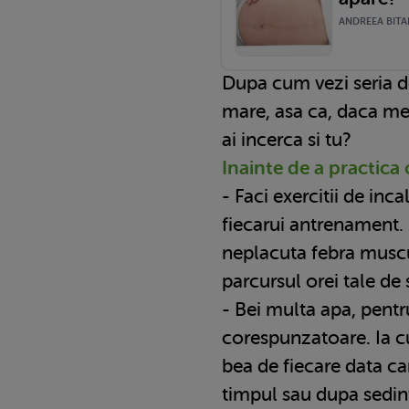
ANDREEA BITAR
Dupa cum vezi seria d
mare, asa ca, daca med
ai incerca si tu?
Inainte de a practica o
- Faci exercitii de inca
fiecarui antrenament.
neplacuta febra muscul
parcursul orei tale de 
- Bei multa apa, pentr
corespunzatoare. Ia cu
bea de fiecare data can
timpul sau dupa sedin