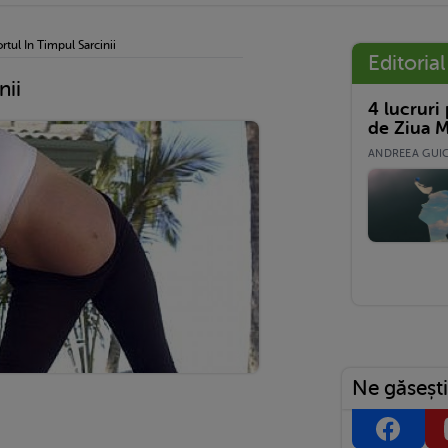
rtul In Timpul Sarcinii
Editorial
nii
4 lucruri
de Ziua M
ANDREEA GUICĂ
Ne găsești