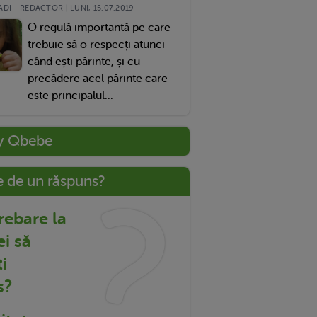
DI - REDACTOR | LUNI, 15.07.2019
O regulă importantă pe care
trebuie să o respecți atunci
când ești părinte, și cu
precădere acel părinte care
este principalul...
y Qbebe
e de un răspuns?
trebare la
ei să
i
s?