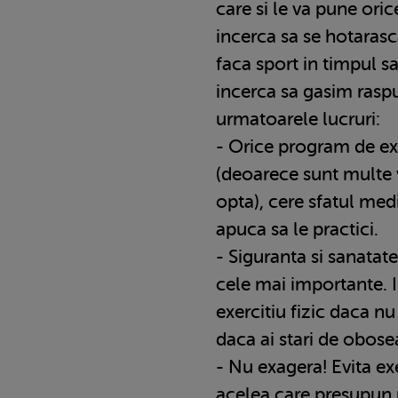
care si le va pune or
incerca sa se hotarasc
faca sport in timpul sa
incerca sa gasim raspun
urmatoarele lucruri:
- Orice program de exe
(deoarece sunt multe 
opta), cere sfatul medi
apuca sa le practici.
- Siguranta si sanatate
cele mai importante. I
exercitiu fizic daca nu
daca ai stari de obose
- Nu exagera! Evita ex
acelea care presupun 