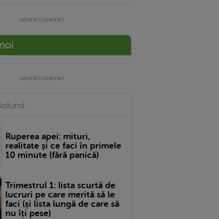
 noi
Ruperea apei: mituri,
realitate și ce faci în primele
10 minute (fără panică)
Trimestrul 1: lista scurtă de
lucruri pe care merită să le
faci (și lista lungă de care să
nu îți pese)