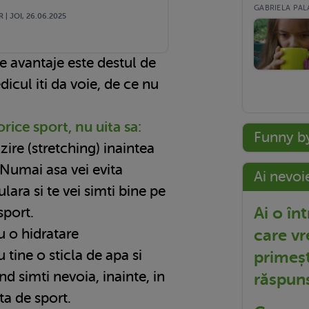
GABRIELA PALA
 | JOI, 26.06.2025
e avantaje este destul de
icul iti da voie, de ce nu
rice sport, nu uita sa:
Funny b
lzire (stretching) inaintea
 Numai asa vei evita
Ai nevoi
ara si te vei simti bine pe
Ai o în
sport.
care vr
u o hidratare
 tine o sticla de apa si
primeșt
d simti nevoia, inainte, in
răspun
ta de sport.