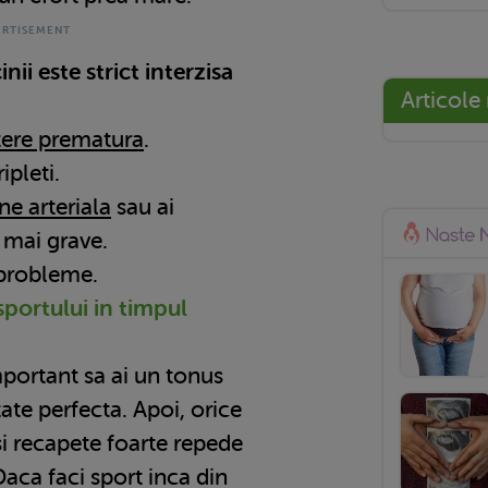
nii este strict interzisa
Articole
tere prematura
.
ipleti.
ne arteriala
sau ai
 mai grave.
 probleme.
sportului in timpul
mportant sa ai un tonus
ate perfecta. Apoi, orice
isi recapete foarte repede
Daca faci sport inca din