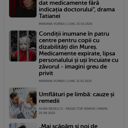
dat medicamente fără
indicația doctorului”, drama
Tatianei
MARIANA VOINEA | LUNI, 23.03.2026
Condiții inumane în patru
centre pentru copii cu
dizabilități din Mureș.
Medicamente expirate, lipsa
personalului și uși încuiate cu
zăvorul - imagini greu de
privit
MARIANA VOINEA | LUNI, 13.01.2025
Umflături pe limbă: cauze și
remedii
ALINA NEDELCU - REDACTOR SENIOR | VINERI,
25.08.2023
„Mai scăpăm și noi de