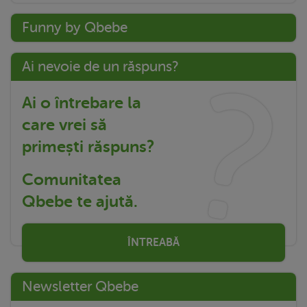
Funny by Qbebe
Ai nevoie de un răspuns?
Ai o întrebare la
care vrei să
primești răspuns?
Comunitatea
Qbebe te ajută.
ÎNTREABĂ
Newsletter Qbebe