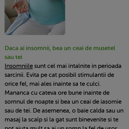
Daca ai insomnii, bea un ceai de musetel
sau tei
Insomniile
sunt cel mai intalnite in perioada
sarcinii. Evita pe cat posibil stimulantii de
orice fel, mai ales inainte sa te culci.
Mananca cu cateva ore bune inainte de
somnul de noapte si bea un ceai de iasomie
sau de tei. De asemenea, o baie calda sau un
masaj la scalp si la gat sunt binevenite si te
pot ajuta mult sa ai un somn la fel de usor