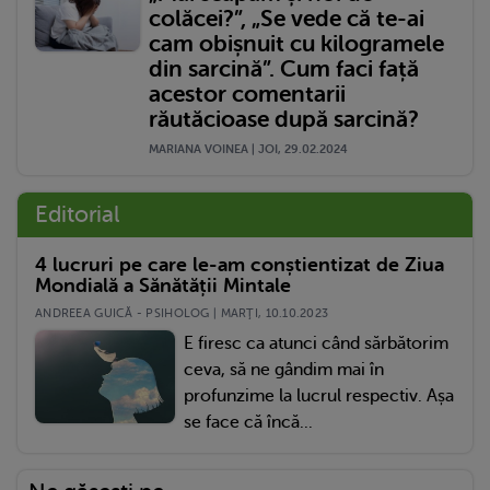
colăcei?”, „Se vede că te-ai
cam obișnuit cu kilogramele
din sarcină”. Cum faci față
acestor comentarii
răutăcioase după sarcină?
MARIANA VOINEA | JOI, 29.02.2024
Editorial
4 lucruri pe care le-am conștientizat de Ziua
Mondială a Sănătății Mintale
ANDREEA GUICĂ - PSIHOLOG | MARŢI, 10.10.2023
E firesc ca atunci când sărbătorim
ceva, să ne gândim mai în
profunzime la lucrul respectiv. Așa
se face că încă...