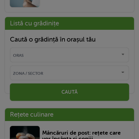
Listă cu grădinițe
Caută o grădință în orașul tău
CAUTĂ
Rețete culinare
Mâncăruri de post: rețete care
vor încânta și copiii