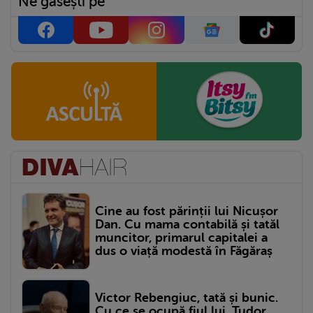
Ne găsești pe
Cine au fost părinții lui Nicușor
Dan. Cu mama contabilă și tatăl
muncitor, primarul capitalei a
dus o viață modestă în Făgăraș
Victor Rebengiuc, tată și bunic.
Cu ce se ocupă fiul lui, Tudor,