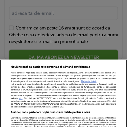
Confirm ca am peste 16 ani si sunt de acord ca
Qbebe.ro sa colecteze adresa de email pentru a primi
newslettere si e-mail-uri promotionale.
DA, MA ABONEZ LA NEWSLETTER
Nouă ne pasă ca datele tale personale să rămână confidențiale
Noi și partenerii noștri
1019
stocăm și/sau accesăm informații pe dispozitivul dvs., precum identificatorii cookie unici
pentru prelucrarea datelor cu caracter personal. Puteți accepta sau gestiona preferințele dvs. făcând clic mai jos,
respectiv vă puteți opune utilizării unui interes legitim în orice moment pe pagina cu politica de confidențialitate.
Aceste alegeri vor fi raportate partenerilor noștri și nu vă vor afecta navigarea.
Mai multe detalii
Noi si partenerii nostri (retelele de socializare si agentiile de publicitate partenere, precum si furnizorii nostri de
servicii de date analitice) prelucram date pentru a permite website-ului sa functioneze, pentru a personaliza
continutul si anunturile publicitare afisate in functie de interesele si/sau profilul dvs., pentru a va oferi functionalitati
aferente retelelor de socializare si pentru a analiza traficul pe website. Beneficiati de drepturile prevazute de art. 15-
22 din GDPR in legatura cu prelucrarea datelor cu caracter personal. Aceste drepturi pot fi exercitate prin modalitatea
indicata
aici
. Prin click pe “ACCEPT TOATE”, acceptati folosirea tuturor Tehnologiilor de tip Cookie, care implica
inclusiv acceptul dvs. cu privire la stocarea/accesarea informatiilor de catre Vendor-ii cu care colaboram. Prin click
Echipa Editoriala
Newsletter
Contact
pe “VREAU SA MODIFIC SETARILE INDIVIDUAL” puteti schimba preferintele in mod individual, mai putin cele legate
de cookie strict necesare pentru functionarea website-ului.
Atât noi, cât și partenerii noștri prelucrăm datele pentru a oferi:
Cariere
Cookies
Politica de confidentialitate
Dezvoltarea și îmbunătățirea serviciilor. Măsurarea performanței reclamelor. Stocarea și/sau accesarea informațiilor
de pe un dispozitiv. Utilizarea profilurilor pentru selectarea conținutului personalizat. Crearea profilurilor de conținut
DivaHair Cosmetics
Despre noi
personalizat. Utilizarea profilurilor pentru selectarea publicității personalizate. Crearea profilurilor pentru publicitate
personalizată. Măsurarea performanței conținutului. Înțelegerea publicului prin statistici sau combinații de date din
surse diferite. Utilizarea de date limitate pentru a selecta publicitatea. Utilizarea datelor limitate pentru a selecta