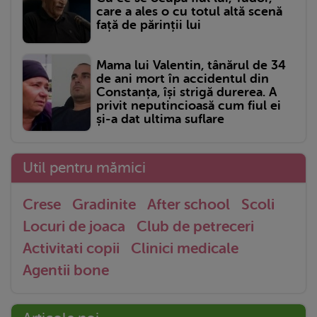
care a ales o cu totul altă scenă
față de părinții lui
Mama lui Valentin, tânărul de 34
de ani mort în accidentul din
Constanța, își strigă durerea. A
privit neputincioasă cum fiul ei
și-a dat ultima suflare
Util pentru mămici
Crese
Gradinite
After school
Scoli
Locuri de joaca
Club de petreceri
Activitati copii
Clinici medicale
Agentii bone