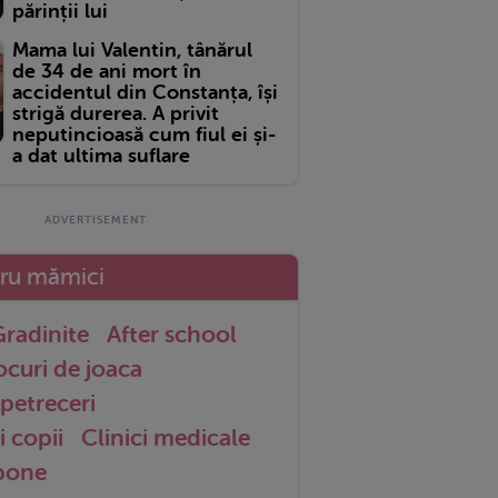
părinții lui
Mama lui Valentin, tânărul
de 34 de ani mort în
accidentul din Constanța, își
strigă durerea. A privit
neputincioasă cum fiul ei și-
a dat ultima suflare
tru mămici
radinite
After school
ocuri de joaca
petreceri
i copii
Clinici medicale
 bone