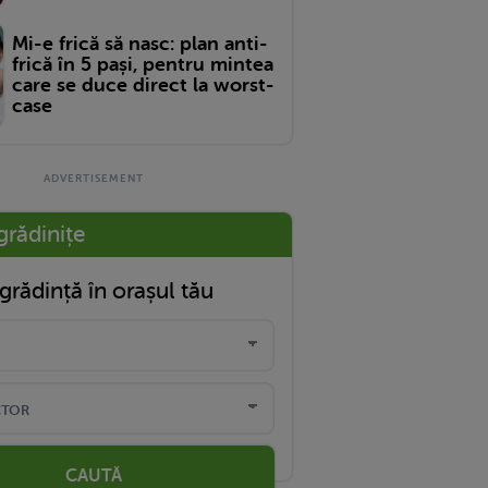
Mi-e frică să nasc: plan anti-
frică în 5 pași, pentru mintea
care se duce direct la worst-
case
grădinițe
grădință în orașul tău
CAUTĂ