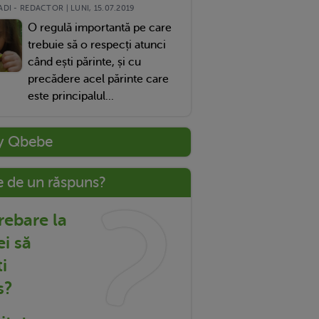
DI - REDACTOR | LUNI, 15.07.2019
O regulă importantă pe care
trebuie să o respecți atunci
când ești părinte, și cu
precădere acel părinte care
este principalul...
y Qbebe
e de un răspuns?
trebare la
ei să
i
s?