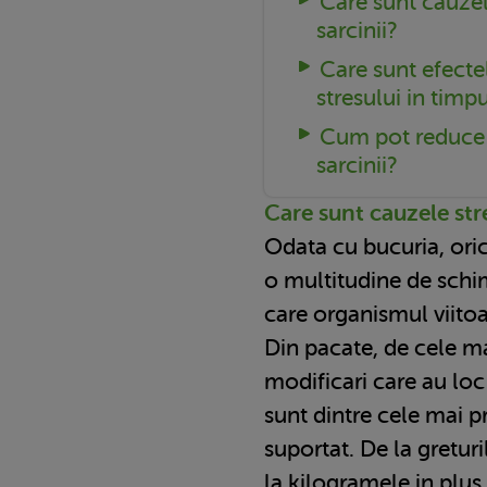
Care sunt cauzel
sarcinii?
Care sunt efecte
stresului in timpu
Cum pot reduce s
sarcinii?
Care sunt cauzele stre
Odata cu bucuria, ori
o multitudine de schimb
care organismul viito
Din pacate, de cele ma
modificari care au loc
sunt dintre cele mai 
suportat. De la gretur
la
kilogramele in plus