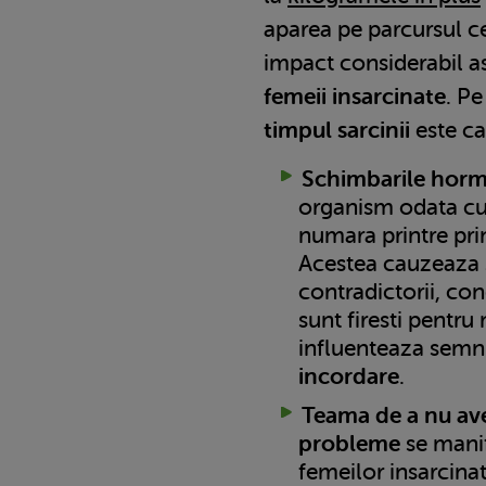
aparea pe parcursul ce
impact considerabil a
femeii insarcinate
. P
timpul sarcinii
este ca
Schimbarile hor
organism odata cu 
numara printre pri
Acestea cauzeaza st
contradictorii, con
sunt firesti pentru
influenteaza semni
incordare
.
Teama de a nu ave
probleme
se manif
femeilor insarcinat