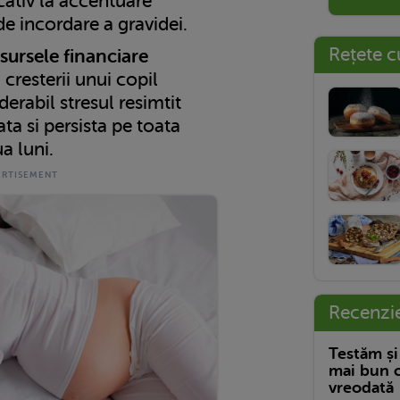
cativ la accentuare
i de incordare a gravidei.
Rețete c
esursele financiare
 cresterii unui copil
erabil stresul resimtit
ta si persista pe toata
a luni.
Recenzi
Testăm și
mai bun c
vreodată