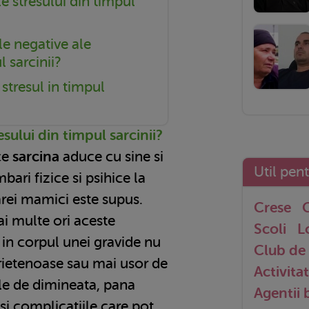
e stresului din timpul
le negative ale
l sarcinii?
tresul in timpul
sului din timpul sarcinii?
ce
sarcina
aduce cu sine si
Util pen
ari fizice si psihice la
arei mamici este supus.
Crese
G
i multe ori aceste
Scoli
L
 in corpul unei gravide nu
Club de 
prietenoase sau mai usor de
Activitat
ile de dimineata, pana
Agentii
si complicatiile care pot