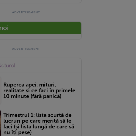
 noi
Ruperea apei: mituri,
realitate și ce faci în primele
10 minute (fără panică)
Trimestrul 1: lista scurtă de
lucruri pe care merită să le
faci (și lista lungă de care să
nu îți pese)