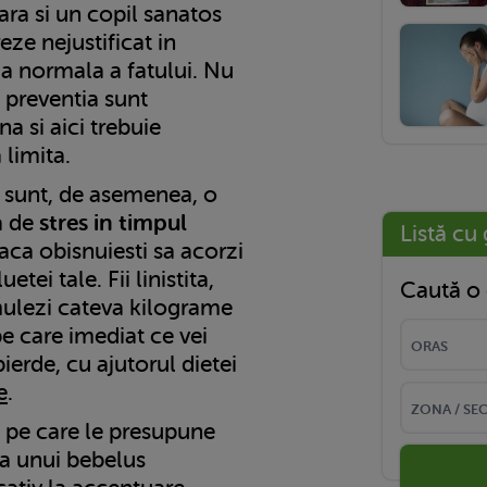
ara si un copil sanatos
eze nejustificat in
ia normala a fatului. Nu
i preventia sunt
a si aici trebuie
 limita.
sunt, de asemenea, o
a de
stres in timpul
Listă cu 
daca obisnuiesti sa acorzi
uetei tale. Fii linistita,
Caută o 
mulezi cateva kilograme
 pe care imediat ce vei
pierde, cu ajutorul dietei
e
.
pe care le presupune
a unui bebelus