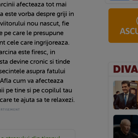
arcinii afecteaza tot mai
a este vorba despre griji in
viitorului nou nascut, fie
re pe care le presupune
nt cele care ingrijoreaza.
rcina este firesc, in
ta devine cronic si tinde
secintele asupra fatului
. Afla cum va afecteaza
ii pe tine si pe copilul tau
are te ajuta sa te relaxezi.