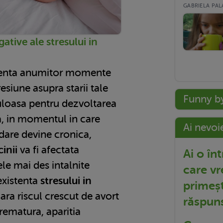
GABRIELA PALA
ative ale stresului in
stenta anumitor momente
siune asupra starii tale
Funny b
culoasa pentru dezvoltarea
a, in momentul in care
Ai nevoi
dare devine cronica,
cinii
va fi afectata
Ai o în
ele mai des intalnite
care vr
existenta
stresului in
primeșt
ara riscul crescut de avort
răspun
rematura, aparitia