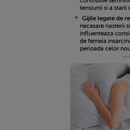
contribuie semnifi
tensiunii si a stari
Gijile legate de r
necesare nasterii si
influenteaza consid
de femeia insarcina
perioada celor nou