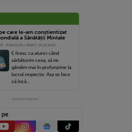
 pe care le-am conștientizat
ondială a Sănătății Mintale
 - PSIHOLOG | MARŢI, 10.10.2023
E firesc ca atunci când
sărbătorim ceva, să ne
gândim mai în profunzime la
lucrul respectiv. Așa se face
că încă...
 pe