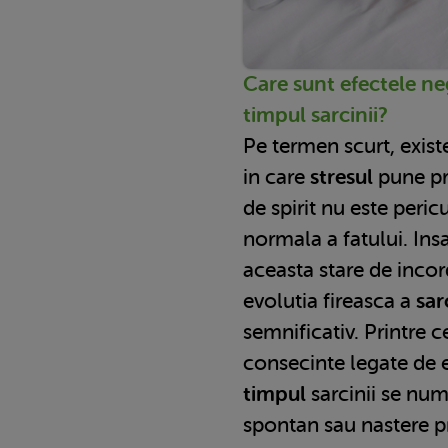
Care sunt efectele neg
timpul sarcinii?
Pe termen scurt, exi
in care
stresul
pune pre
de spirit nu este peri
normala a fatului. Ins
aceasta stare de incor
evolutia fireasca a
sar
semnificativ. Printre c
consecinte legate de 
timpul
sarcinii se num
spontan sau nastere p