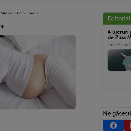
›
Stresul In Timpul Sarcinii
Editorial
ii
4 lucruri
de Ziua M
ANDREEA GUICĂ
Ne găsești