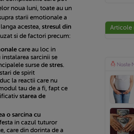
lor noua luni, toate au un
supra starii emotionale a
e langa acestea,
stresul din
Articole
uzat si de factori precum:
monale
care au loc in
instalarea sarcinii se
ncipalele surse de
stres
.
ari de spirit
duc la reactii care nu
 modul tau de a fi, fapt ce
ficativ
starea de
a o sarcina cu
esta in cazul tuturor
e, care din dorinta de a