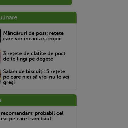
ulinare
Mâncăruri de post: rețete
care vor încânta și copiii
3 rețete de clătite de post
de te lingi pe degete
Salam de biscuiți: 5 rețete
pe care nici să vrei nu le vei
greși
e
 recomandăm: probabil cel
eai pe care l-am băut