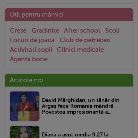
Util pentru mămici
Crese
Gradinite
After school
Scoli
Locuri de joaca
Club de petreceri
Activitati copii
Clinici medicale
Agentii bone
Articole noi
David Mărghidan, un tânăr din
Argeș face România mândră.
Povestea impresionantă a...
Diana a avut media 9.27 la