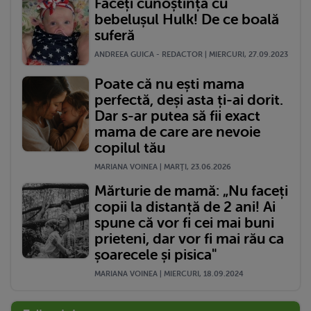
Faceți cunoștință cu
bebelușul Hulk! De ce boală
suferă
ANDREEA GUICA - REDACTOR | MIERCURI, 27.09.2023
Poate că nu ești mama
perfectă, deși asta ți-ai dorit.
Dar s-ar putea să fii exact
mama de care are nevoie
copilul tău
MARIANA VOINEA | MARŢI, 23.06.2026
Mărturie de mamă: „Nu faceți
copii la distanță de 2 ani! Ai
spune că vor fi cei mai buni
prieteni, dar vor fi mai rău ca
șoarecele și pisica"
MARIANA VOINEA | MIERCURI, 18.09.2024