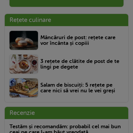
Rețete culinare
Mâncăruri de post: rețete care
vor încânta și copiii
3 rețete de clătite de post de te
lingi pe degete
Salam de biscuiți: 5 rețete pe
care nici să vrei nu le vei greși
Recenzie
Testăm și recomandăm: probabil cel mai bun
ceai pe care l-am băut vreodată