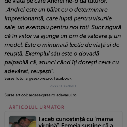
de viață pe care Andrei ne-o dă tuturor.
„
Andrei este un băiat cu o determinare
impresionantă, care luptă pentru visurile
sale, un exemplu pentru noi toți. Sunt sigură
că în viitor va ajunge un om de valoare și un
model. Este o minunată lecție de viață și de
reușită. Exemplul său este o dovadă
palpabilă că, atunci când îţi doreşti ceva cu
adevărat, reușești
”.
Surse foto: argesexpres.ro, Facebook
Surse articol:
argesexpres.ro
adevarul.ro
ARTICOLUL URMATOR
Faceți cunoștință cu "mama
virgină". Femeia susține că a