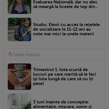
Evaluarea Națională, dar nu ales
să meargă la liceele de top din...
Studiu: Elevii cu acces la rețelele
de socializare la 11-12 ani au
note mai mici la unele materii
Trimestrul 1: lista scurtă de
lucruri pe care merită să le faci
(și lista lungă de care să nu îți
pese)
3 luni înainte de concepție:
alimentație, mișcare, somn și