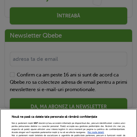
ÎNTREABĂ
Newsletter Qbebe
Confirm ca am peste 16 ani si sunt de acord ca
Qbebe.ro sa colecteze adresa de email pentru a primi
newslettere si e-mail-uri promotionale.
DA, MA ABONEZ LA NEWSLETTER
Nouă ne pasă ca datele tale personale să rămână confidențiale
Noi și partenerii noștri
1017
stocăm și/sau accesăm informații pe dispozitivul dvs., precum identificatorii cookie unici
pentru prelucrarea datelor cu caracter personal. Puteți accepta sau gestiona preferințele dvs. făcând clic mai jos,
respectiv vă puteți opune utilizării unui interes legitim în orice moment pe pagina cu politica de confidențialitate.
Aceste alegeri vor fi raportate partenerilor noștri și nu vă vor afecta navigarea.
Mai multe detalii
Noi si partenerii nostri (retelele de socializare si agentiile de publicitate partenere, precum si furnizorii nostri de