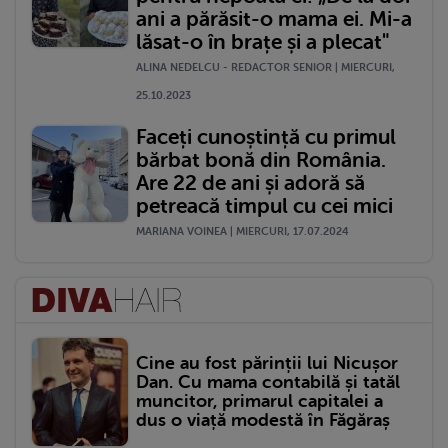
ani a părăsit-o mama ei. Mi-a
lăsat-o în brațe și a plecat"
ALINA NEDELCU - REDACTOR SENIOR | MIERCURI,
25.10.2023
Faceți cunoștință cu primul
bărbat bonă din România.
Are 22 de ani și adoră să
petreacă timpul cu cei mici
MARIANA VOINEA | MIERCURI, 17.07.2024
Cine au fost părinții lui Nicușor
Dan. Cu mama contabilă și tatăl
muncitor, primarul capitalei a
dus o viață modestă în Făgăraș