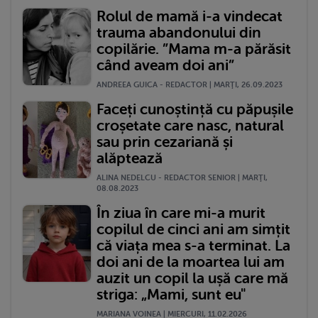
Rolul de mamă i-a vindecat
trauma abandonului din
copilărie. ”Mama m-a părăsit
când aveam doi ani”
ANDREEA GUICA - REDACTOR | MARŢI, 26.09.2023
Faceți cunoștință cu păpușile
croșetate care nasc, natural
sau prin cezariană și
alăptează
ALINA NEDELCU - REDACTOR SENIOR | MARŢI,
08.08.2023
În ziua în care mi-a murit
copilul de cinci ani am simțit
că viața mea s-a terminat. La
doi ani de la moartea lui am
auzit un copil la ușă care mă
striga: „Mami, sunt eu"
MARIANA VOINEA | MIERCURI, 11.02.2026