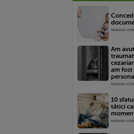
Concedi
documen
MARIANA VOINE
Am avut
traumat
cezariană
am fost
persona
MARIANA VOINE
10 sfatur
tătici ca
momentu
MARIANA VOINE