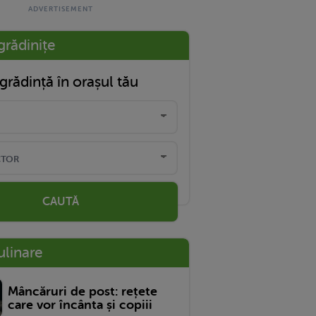
grădinițe
grădință în orașul tău
CAUTĂ
ulinare
Mâncăruri de post: rețete
care vor încânta și copiii