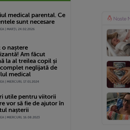
ul medical parental. Ce
tele sunt necesare
A | MARŢI, 24.02.2026
 o naștere
izantă! Am făcut
 la al treilea copil și
 complet neglijată de
lul medical
A | MIERCURI, 17.01.2024
i utile pentru viitorii
re vor să fie de ajutor în
l nașterii
A | MIERCURI, 16.08.2023