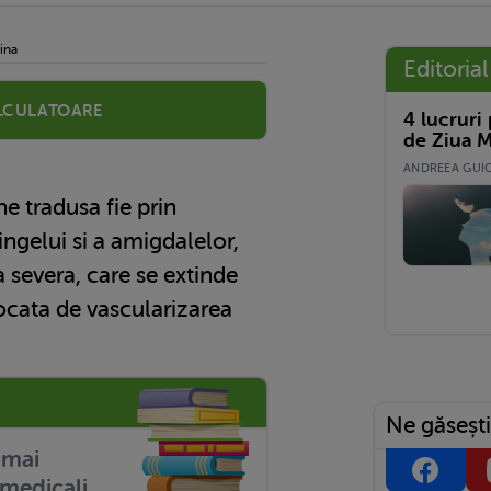
ina
Editorial
lculatoare
4 lucruri
de Ziua M
ANDREEA GUICĂ
e tradusa fie prin
ingelui si a amigdalelor,
a severa, care se extinde
vocata de vascularizarea
Ne găsești
r mai
medicali.