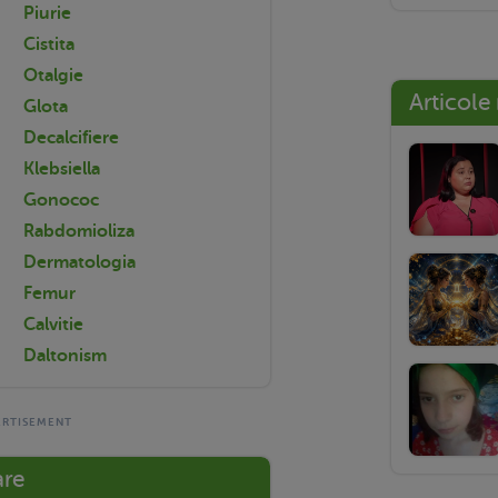
Piurie
Cistita
Otalgie
Articole
Glota
Decalcifiere
Klebsiella
Gonococ
Rabdomioliza
Dermatologia
Femur
Calvitie
Daltonism
are