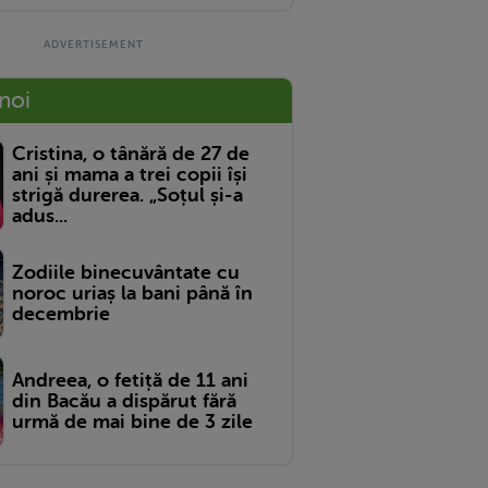
 noi
Cristina, o tânără de 27 de
ani și mama a trei copii își
strigă durerea. „Soțul și-a
adus...
Zodiile binecuvântate cu
noroc uriaș la bani până în
decembrie
Andreea, o fetiță de 11 ani
din Bacău a dispărut fără
urmă de mai bine de 3 zile