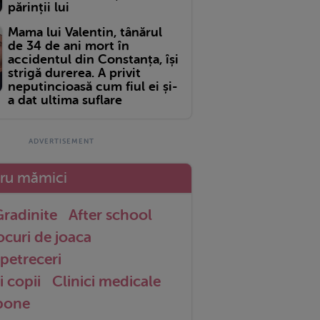
părinții lui
Mama lui Valentin, tânărul
de 34 de ani mort în
accidentul din Constanța, își
strigă durerea. A privit
neputincioasă cum fiul ei și-
a dat ultima suflare
tru mămici
radinite
After school
ocuri de joaca
petreceri
i copii
Clinici medicale
 bone