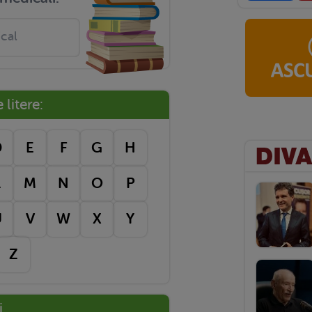
litere:
D
E
F
G
H
L
M
N
O
P
U
V
W
X
Y
Z
i