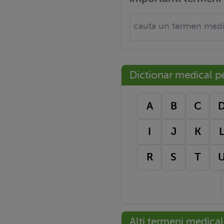
Dictionar medical pe 
A
B
C
I
J
K
R
S
T
Alti termeni medical