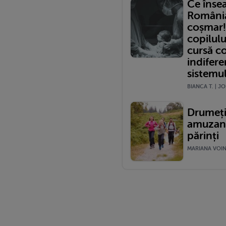
Ce înse
România?
coșmar!
copilulu
cursă c
indifere
sistemu
BIANCA T. | JO
Drumeții
amuzante
părinți
MARIANA VOINE