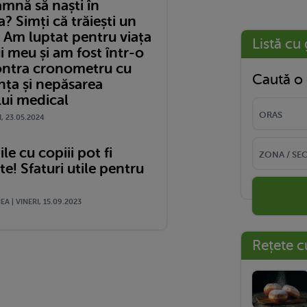
amnă să naști în
 Simți că trăiești un
 Am luptat pentru viața
Listă cu 
i meu și am fost într-o
ontra cronometru cu
Caută o 
nța și nepăsarea
lui medical
I, 23.05.2024
le cu copiii pot fi
! Sfaturi utile pentru
A | VINERI, 15.09.2023
Rețete c