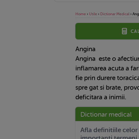
Home
›
Utile
›
Dictionar Medical
›
Ang
Ca
Angina
Angina
este o afectiun
inflamarea acuta a far
fie prin durere toracic
spre gat si brate, pro
deficitara a inimii.
Dictionar medical
Afla definitiile celo
importanti termeni 