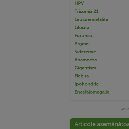
HPV
Trisomia 21
Leucoencefalita
Glosita
Furuncul
Argirie
Sideremie
Anamneza
Gigantism
Flebita
Ipohondrie
Encefalomegalie
Articole asemănăto