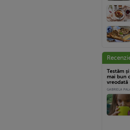
Recenzi
Testăm și
mai bun c
vreodată
GABRIELA PALA