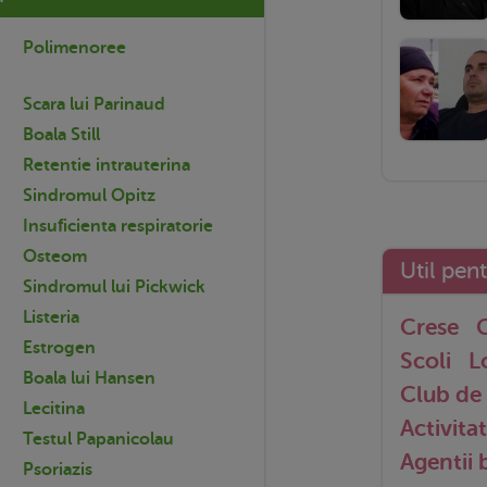
Polimenoree
Scara lui Parinaud
Boala Still
Retentie intrauterina
Sindromul Opitz
Insuficienta respiratorie
Osteom
Util pen
Sindromul lui Pickwick
Listeria
Crese
G
Estrogen
Scoli
L
Boala lui Hansen
Club de 
Lecitina
Activitat
Testul Papanicolau
Agentii
Psoriazis