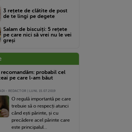
3 rețete de clătite de post
de te lingi pe degete
Salam de biscuiți: 5 rețete
pe care nici să vrei nu le vei
greși
e
 recomandăm: probabil cel
eai pe care l-am băut
DI - REDACTOR | LUNI, 15.07.2019
O regulă importantă pe care
trebuie să o respecți atunci
când ești părinte, și cu
precădere acel părinte care
este principalul...