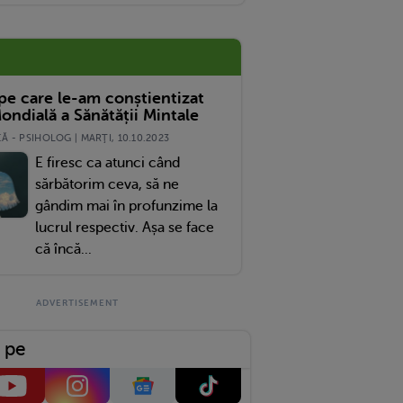
 pe care le-am conștientizat
ondială a Sănătății Mintale
 - PSIHOLOG | MARŢI, 10.10.2023
E firesc ca atunci când
sărbătorim ceva, să ne
gândim mai în profunzime la
lucrul respectiv. Așa se face
că încă...
 pe