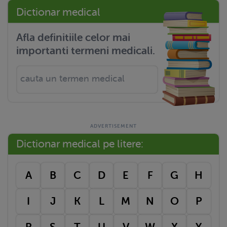
Dictionar medical
Afla definitiile celor mai
importanti termeni medicali.
Dictionar medical pe litere:
A
B
C
D
E
F
G
H
I
J
K
L
M
N
O
P
R
S
T
U
V
W
X
Y