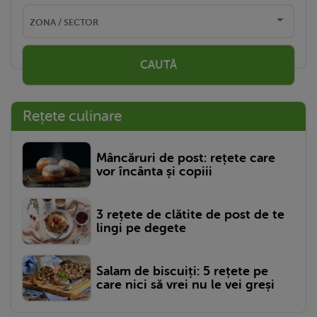
CAUTĂ
Rețete culinare
Mâncăruri de post: rețete care
vor încânta și copiii
3 rețete de clătite de post de te
lingi pe degete
Salam de biscuiți: 5 rețete pe
care nici să vrei nu le vei greși