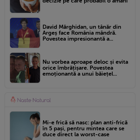
decizie pe care probabil o amâni
David Mărghidan, un tânăr din
Argeș face România mândră.
Povestea impresionantă a...
Nu vorbea aproape deloc și evita
orice îmbrățișare. Povestea
emoționantă a unui băiețel...
Mi-e frică să nasc: plan anti-frică
în 5 pași, pentru mintea care se
duce direct la worst-case