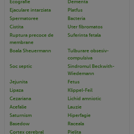
Ecografie
Dementa
Ejaculare intarziata
Platfus
Spermatoree
Bacteria
Cistita
Uter fibromatos
Ruptura precoce de
Suferinta fetala
membrane
Boala Sheuermann
Tulburare obsesiv-
compulsiva
Soc septic
Sindromul Beckwith-
Wiedemann
Jejunita
Fetus
Lipaza
Klippel-Feil
Cezariana
Lichid amniotic
Acefalie
Lauzie
Saturnism
Hiperfagie
Basedow
Raceala
Cortex cerebral
Pielita