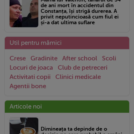
de ani mort în accidentul din
Constanța, își strigă durerea. A
privit neputincioasă cum fiul ei
și-a dat ultima suflare
Util pentru mămici
Crese
Gradinite
After school
Scoli
Locuri de joaca
Club de petreceri
Activitati copii
Clinici medicale
Agentii bone
Articole noi
Dimineața ta depinde de o