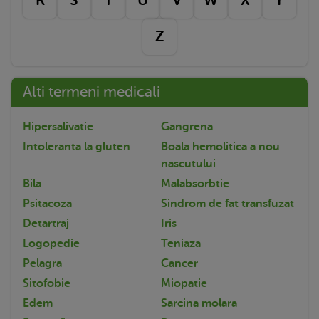
Z
Alti termeni medicali
Hipersalivatie
Gangrena
Intoleranta la gluten
Boala hemolitica a nou
nascutului
Bila
Malabsorbtie
Psitacoza
Sindrom de fat transfuzat
Detartraj
Iris
Logopedie
Teniaza
Pelagra
Cancer
Sitofobie
Miopatie
Edem
Sarcina molara