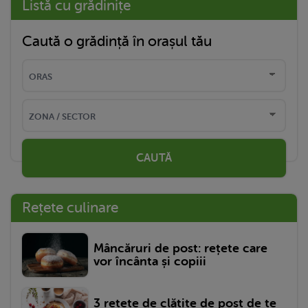
Listă cu grădinițe
Caută o grădință în orașul tău
CAUTĂ
Rețete culinare
Mâncăruri de post: rețete care
vor încânta și copiii
3 rețete de clătite de post de te