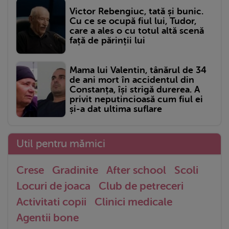
Victor Rebengiuc, tată și bunic.
Cu ce se ocupă fiul lui, Tudor,
care a ales o cu totul altă scenă
față de părinții lui
Mama lui Valentin, tânărul de 34
de ani mort în accidentul din
Constanța, își strigă durerea. A
privit neputincioasă cum fiul ei
și-a dat ultima suflare
Util pentru mămici
Crese
Gradinite
After school
Scoli
Locuri de joaca
Club de petreceri
Activitati copii
Clinici medicale
Agentii bone