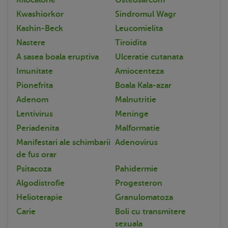
Kwashiorkor
Sindromul Wagr
Kashin-Beck
Leucomielita
Nastere
Tiroidita
A sasea boala eruptiva
Ulceratie cutanata
Imunitate
Amiocenteza
Pionefrita
Boala Kala-azar
Adenom
Malnutritie
Lentivirus
Meninge
Periadenita
Malformatie
Manifestari ale schimbarii
Adenovirus
de fus orar
Psitacoza
Pahidermie
Algodistrofie
Progesteron
Helioterapie
Granulomatoza
Carie
Boli cu transmitere
sexuala