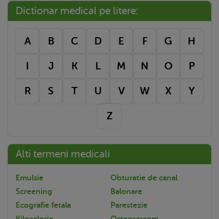
Dictionar medical pe litere:
A
B
C
D
E
F
G
H
I
J
K
L
M
N
O
P
R
S
T
U
V
W
X
Y
Z
Alti termeni medicali
Emulsie
Obturatie de canal
Screening
Balonare
Ecografie fetala
Parestezie
Kilocalorie
Osteosarcom