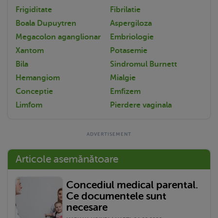
Frigiditate
Fibrilatie
Boala Dupuytren
Aspergiloza
Megacolon aganglionar
Embriologie
Xantom
Potasemie
Bila
Sindromul Burnett
Hemangiom
Mialgie
Conceptie
Emfizem
Limfom
Pierdere vaginala
Articole asemănătoare
Concediul medical parental.
Ce documentele sunt
necesare