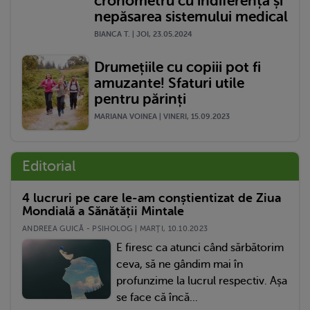
cronometru cu indiferența și
nepăsarea sistemului medical
BIANCA T. | JOI, 23.05.2024
Drumețiile cu copiii pot fi
amuzante! Sfaturi utile
pentru părinți
MARIANA VOINEA | VINERI, 15.09.2023
Editorial
4 lucruri pe care le-am conștientizat de Ziua
Mondială a Sănătății Mintale
ANDREEA GUICĂ - PSIHOLOG | MARŢI, 10.10.2023
E firesc ca atunci când sărbătorim
ceva, să ne gândim mai în
profunzime la lucrul respectiv. Așa
se face că încă...