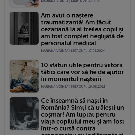
MARIANA VOINEA | MARŢI, 24.02.2026
Am avut o naștere
traumatizantă! Am făcut
cezariană la al treilea copil și
am fost complet neglijată de
personalul medical
MARIANA VOINEA | MIERCURI, 17.01.2024
10 sfaturi utile pentru viitorii
tătici care vor să fie de ajutor
în momentul nașterii
MARIANA VOINEA | MIERCURI, 16.08.2023
Ce înseamnă să naști în
România? Simți că trăiești un
coșmar! Am luptat pentru
viața copilului meu și am fost
într-o cursă contra