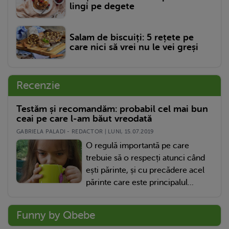
lingi pe degete
Salam de biscuiți: 5 rețete pe
care nici să vrei nu le vei greși
Recenzie
Testăm și recomandăm: probabil cel mai bun
ceai pe care l-am băut vreodată
GABRIELA PALADI - REDACTOR | LUNI, 15.07.2019
O regulă importantă pe care
trebuie să o respecți atunci când
ești părinte, și cu precădere acel
părinte care este principalul...
Funny by Qbebe