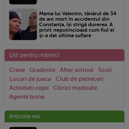
Mama lui Valentin, tânărul de 34
de ani mort în accidentul din
Constanța, își strigă durerea. A
privit neputincioasă cum fiul ei
și-a dat ultima suflare
Util pentru mămici
Crese
Gradinite
After school
Scoli
Locuri de joaca
Club de petreceri
Activitati copii
Clinici medicale
Agentii bone
Articole noi