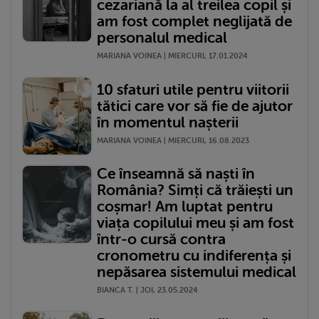
cezariană la al treilea copil și
am fost complet neglijată de
personalul medical
MARIANA VOINEA | MIERCURI, 17.01.2024
10 sfaturi utile pentru viitorii
tătici care vor să fie de ajutor
în momentul nașterii
MARIANA VOINEA | MIERCURI, 16.08.2023
Ce înseamnă să naști în
România? Simți că trăiești un
coșmar! Am luptat pentru
viața copilului meu și am fost
într-o cursă contra
cronometru cu indiferența și
nepăsarea sistemului medical
BIANCA T. | JOI, 23.05.2024