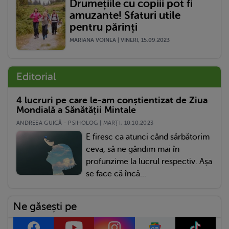
Drumețiile cu copiii pot fi
amuzante! Sfaturi utile
pentru părinți
MARIANA VOINEA | VINERI, 15.09.2023
Editorial
4 lucruri pe care le-am conștientizat de Ziua
Mondială a Sănătății Mintale
ANDREEA GUICĂ - PSIHOLOG | MARŢI, 10.10.2023
E firesc ca atunci când sărbătorim
ceva, să ne gândim mai în
profunzime la lucrul respectiv. Așa
se face că încă...
Ne găsești pe