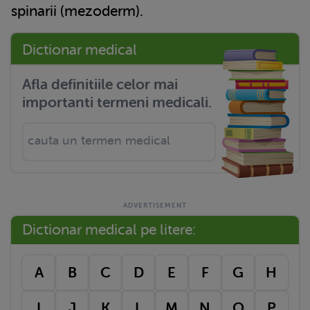
spinarii (mezoderm).
Dictionar medical
Afla definitiile celor mai
importanti termeni medicali.
Dictionar medical pe litere:
A
B
C
D
E
F
G
H
I
J
K
L
M
N
O
P