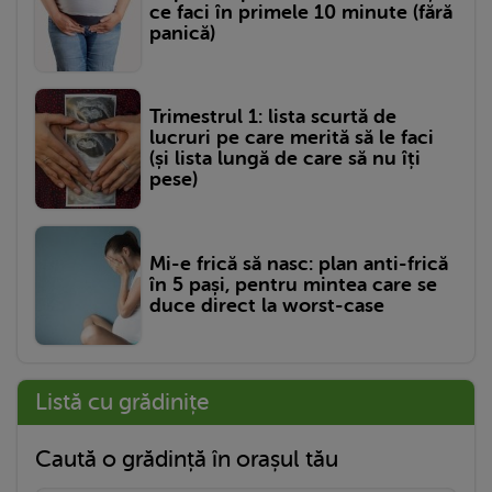
ce faci în primele 10 minute (fără
panică)
Trimestrul 1: lista scurtă de
lucruri pe care merită să le faci
(și lista lungă de care să nu îți
pese)
Mi-e frică să nasc: plan anti-frică
în 5 pași, pentru mintea care se
duce direct la worst-case
Listă cu grădinițe
Caută o grădință în orașul tău