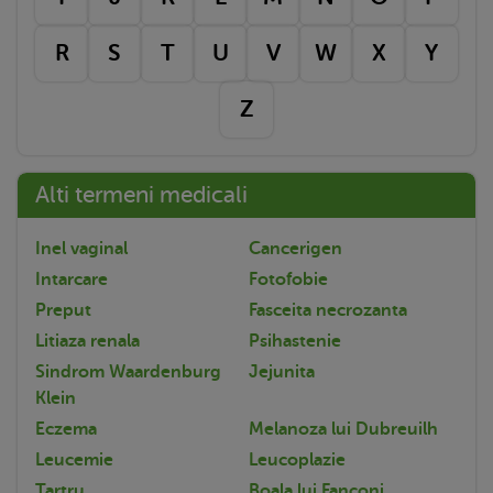
R
S
T
U
V
W
X
Y
Z
Alti termeni medicali
Inel vaginal
Cancerigen
Intarcare
Fotofobie
Preput
Fasceita necrozanta
Litiaza renala
Psihastenie
Sindrom Waardenburg
Jejunita
Klein
Eczema
Melanoza lui Dubreuilh
Leucemie
Leucoplazie
Tartru
Boala lui Fanconi