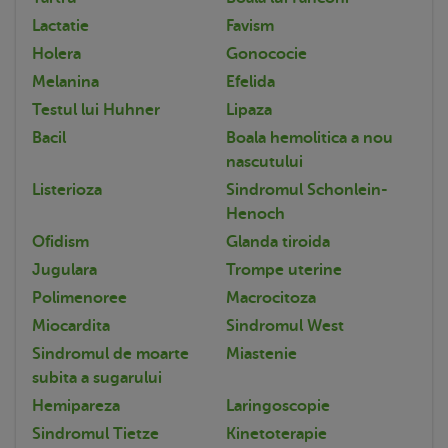
Lactatie
Favism
Holera
Gonococie
Melanina
Efelida
Testul lui Huhner
Lipaza
Bacil
Boala hemolitica a nou
nascutului
Listerioza
Sindromul Schonlein-
Henoch
Ofidism
Glanda tiroida
Jugulara
Trompe uterine
Polimenoree
Macrocitoza
Miocardita
Sindromul West
Sindromul de moarte
Miastenie
subita a sugarului
Hemipareza
Laringoscopie
Sindromul Tietze
Kinetoterapie