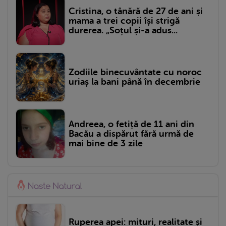
Cristina, o tânără de 27 de ani și
mama a trei copii își strigă
durerea. „Soțul și-a adus...
Zodiile binecuvântate cu noroc
uriaș la bani până în decembrie
Andreea, o fetiță de 11 ani din
Bacău a dispărut fără urmă de
mai bine de 3 zile
Ruperea apei: mituri, realitate și