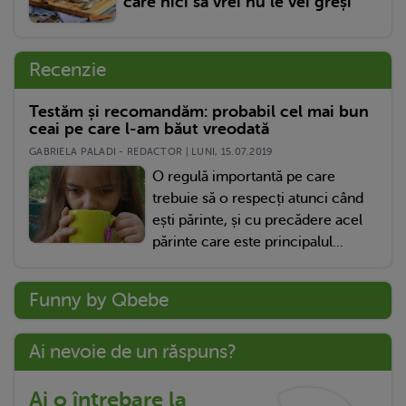
care nici să vrei nu le vei greși
Recenzie
Testăm și recomandăm: probabil cel mai bun
ceai pe care l-am băut vreodată
GABRIELA PALADI - REDACTOR | LUNI, 15.07.2019
O regulă importantă pe care
trebuie să o respecți atunci când
ești părinte, și cu precădere acel
părinte care este principalul...
Funny by Qbebe
Ai nevoie de un răspuns?
Ai o întrebare la