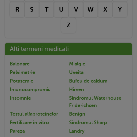
R
S
T
U
V
W
X
Y
Z
Alti termeni medicali
Balonare
Mialgie
Pelvimetrie
Uveita
Potasemie
Bufeu de caldura
Imunocompromis
Himen
Insomnie
Sindromul Waterhouse
Friderichsen
Testul alfaproteinelor
Benign
Fertilizare in vitro
Sindromul Sharp
Pareza
Landry