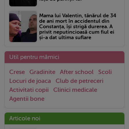
Mama lui Valentin, tânărul de 34
de ani mort în accidentul din
Constanța, își strigă durerea. A
privit neputincioasă cum fiul ei
și-a dat ultima suflare
Util pentru mămici
Crese
Gradinite
After school
Scoli
Locuri de joaca
Club de petreceri
Activitati copii
Clinici medicale
Agentii bone
Articole noi