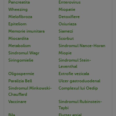
Pancreatita
Enterovirus
Wheezing
Miopatie
Mielofibroza
Detoxifiere
Epiteliom
Oxiuriaza
Memorie imunitara
Siamezi
Miocardita
Scorbut
Metabolism
Sindromul Nance-Horan
Sindromul Wagr
Miopie
Siringomielie
Sindromul Stein-
Leventhal
Oligospermie
Extrofie vezicala
Paralizia Bell
Ulcer gastroduodenal
Sindromul Minkowski-
Complexul lui Oedip
Chauffard
Vaccinare
Sindromul Rubinstein-
Taybi
Bila
Flutter atrial