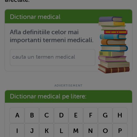
Dictionar medical
Afla definitiile celor mai
importanti termeni medicali.
Dictionar medical pe litere:
A
B
C
D
E
F
G
H
I
J
K
L
M
N
O
P