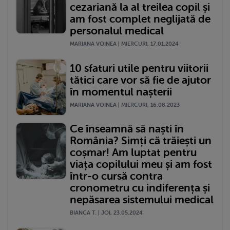
cezariană la al treilea copil și
am fost complet neglijată de
personalul medical
MARIANA VOINEA | MIERCURI, 17.01.2024
10 sfaturi utile pentru viitorii
tătici care vor să fie de ajutor
în momentul nașterii
MARIANA VOINEA | MIERCURI, 16.08.2023
Ce înseamnă să naști în
România? Simți că trăiești un
coșmar! Am luptat pentru
viața copilului meu și am fost
într-o cursă contra
cronometru cu indiferența și
nepăsarea sistemului medical
BIANCA T. | JOI, 23.05.2024