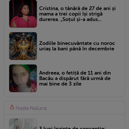
Cristina, o tânără de 27 de ani și
mama a trei copii își strigă
durerea. „Soțul și-a adus...
Zodiile binecuvântate cu noroc
uriaș la bani până în decembrie
Andreea, o fetiță de 11 ani din
Bacău a dispărut fără urmă de
mai bine de 3 zile
3 luni înainte de concepție: