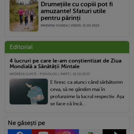
Drumețiile cu copiii pot fi
amuzante! Sfaturi utile
pentru părinți
MARIANA VOINEA | VINERI, 15.09.2023
Editorial
4 lucruri pe care le-am conștientizat de Ziua
Mondială a Sănătății Mintale
ANDREEA GUICĂ - PSIHOLOG | MARŢI, 10.10.2023
E firesc ca atunci când sărbătorim
ceva, să ne gândim mai în
profunzime la lucrul respectiv. Așa
se face că încă...
Ne găsești pe