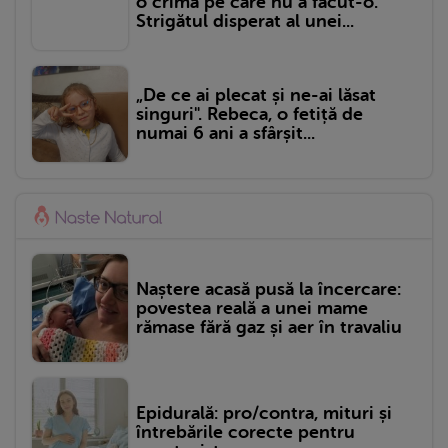
o crimă pe care nu a făcut-o.”
Strigătul disperat al unei...
„De ce ai plecat și ne-ai lăsat
singuri". Rebeca, o fetiță de
numai 6 ani a sfârșit...
Naștere acasă pusă la încercare:
povestea reală a unei mame
rămase fără gaz și aer în travaliu
Epidurală: pro/contra, mituri și
întrebările corecte pentru