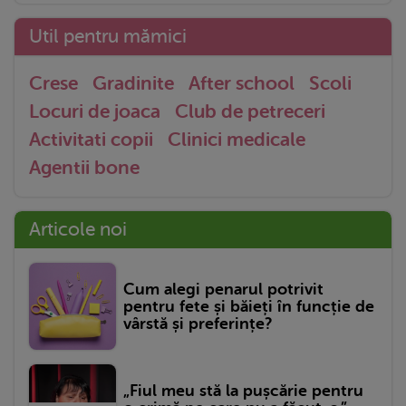
Util pentru mămici
Crese
Gradinite
After school
Scoli
Locuri de joaca
Club de petreceri
Activitati copii
Clinici medicale
Agentii bone
Articole noi
Cum alegi penarul potrivit
pentru fete și băieți în funcție de
vârstă și preferințe?
„Fiul meu stă la pușcărie pentru