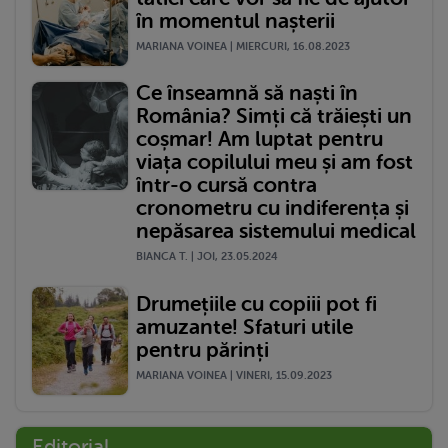
în momentul nașterii
MARIANA VOINEA | MIERCURI, 16.08.2023
Ce înseamnă să naști în
România? Simți că trăiești un
coșmar! Am luptat pentru
viața copilului meu și am fost
într-o cursă contra
cronometru cu indiferența și
nepăsarea sistemului medical
BIANCA T. | JOI, 23.05.2024
Drumețiile cu copiii pot fi
amuzante! Sfaturi utile
pentru părinți
MARIANA VOINEA | VINERI, 15.09.2023
Editorial