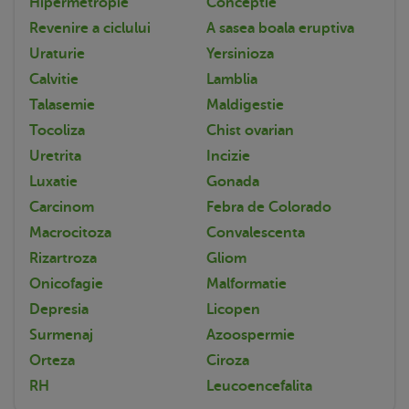
Hipermetropie
Conceptie
Revenire a ciclului
A sasea boala eruptiva
Uraturie
Yersinioza
Calvitie
Lamblia
Talasemie
Maldigestie
Tocoliza
Chist ovarian
Uretrita
Incizie
Luxatie
Gonada
Carcinom
Febra de Colorado
Macrocitoza
Convalescenta
Rizartroza
Gliom
Onicofagie
Malformatie
Depresia
Licopen
Surmenaj
Azoospermie
Orteza
Ciroza
RH
Leucoencefalita