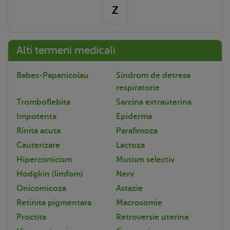
Z
Alti termeni medicali
Babes-Papanicolau
Sindrom de detresa
respiratorie
Tromboflebita
Sarcina extrauterina
Impotenta
Epiderma
Rinita acuta
Parafimoza
Cauterizare
Lactoza
Hipercorticism
Mutism selectiv
Hodgkin (limfom)
Nerv
Onicomicoza
Astazie
Retinita pigmentara
Macrosomie
Proctita
Retroversie uterina