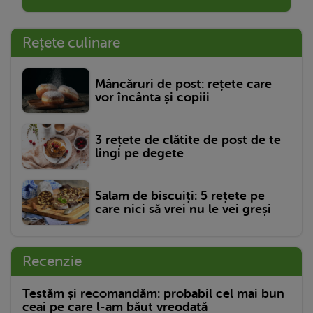
Rețete culinare
Mâncăruri de post: rețete care
vor încânta și copiii
3 rețete de clătite de post de te
lingi pe degete
Salam de biscuiți: 5 rețete pe
care nici să vrei nu le vei greși
Recenzie
Testăm și recomandăm: probabil cel mai bun
ceai pe care l-am băut vreodată