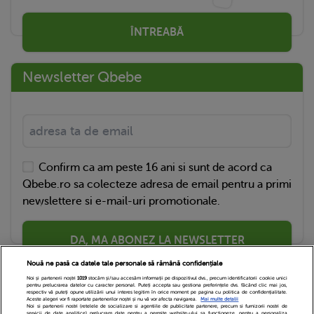
ÎNTREABĂ
Newsletter Qbebe
Confirm ca am peste 16 ani si sunt de acord ca
Qbebe.ro sa colecteze adresa de email pentru a primi
newslettere si e-mail-uri promotionale.
DA, MA ABONEZ LA NEWSLETTER
Nouă ne pasă ca datele tale personale să rămână confidențiale
Noi și partenerii noștri
1019
stocăm și/sau accesăm informații pe dispozitivul dvs., precum identificatorii cookie unici
pentru prelucrarea datelor cu caracter personal. Puteți accepta sau gestiona preferințele dvs. făcând clic mai jos,
respectiv vă puteți opune utilizării unui interes legitim în orice moment pe pagina cu politica de confidențialitate.
Aceste alegeri vor fi raportate partenerilor noștri și nu vă vor afecta navigarea.
Mai multe detalii
Noi si partenerii nostri (retelele de socializare si agentiile de publicitate partenere, precum si furnizorii nostri de
servicii de date analitice) prelucram date pentru a permite website-ului sa functioneze, pentru a personaliza