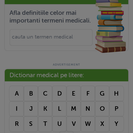
Afla definitiile celor mai
importanti termeni medicali.
Dictionar medical pe litere:
A
B
C
D
E
F
G
H
I
J
K
L
M
N
O
P
R
S
T
U
V
W
X
Y