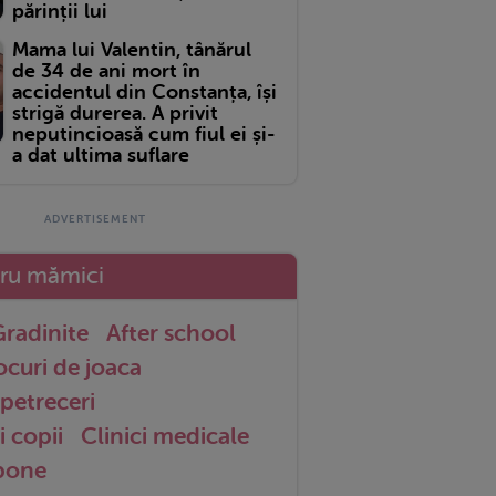
părinții lui
Mama lui Valentin, tânărul
de 34 de ani mort în
accidentul din Constanța, își
strigă durerea. A privit
neputincioasă cum fiul ei și-
a dat ultima suflare
tru mămici
radinite
After school
ocuri de joaca
petreceri
i copii
Clinici medicale
 bone