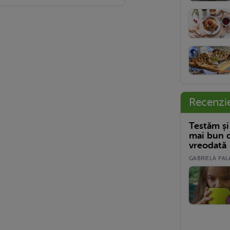
Recenzi
Testăm și
mai bun c
vreodată
GABRIELA PALA