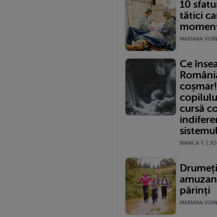
10 sfatur
tătici ca
momentu
MARIANA VOINE
Ce înse
România?
coșmar!
copilulu
cursă c
indifere
sistemu
BIANCA T. | JO
Drumeții
amuzante
părinți
MARIANA VOINE