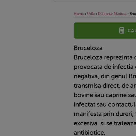
Home
›
Utile
›
Dictionar Medical
›
Bru
Ca
Bruceloza
Bruceloza reprezinta 
provocata de infectia
negativa, din genul Br
transmisa direct, de a
bovine sau caprine sa
infectat sau contactu
manifesta prin dureri, 
excesiva si se trateaz
antibiotice.