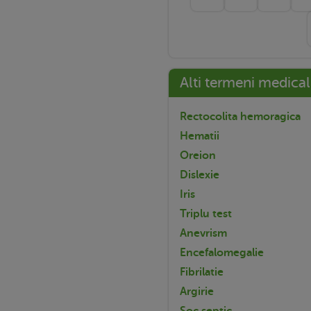
Alti termeni medical
Rectocolita hemoragica
Hematii
Oreion
Dislexie
Iris
Triplu test
Anevrism
Encefalomegalie
Fibrilatie
Argirie
Soc septic