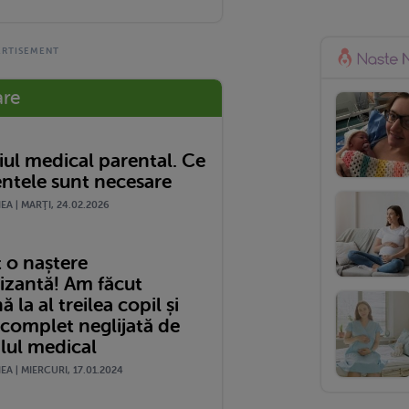
are
ul medical parental. Ce
tele sunt necesare
A | MARŢI, 24.02.2026
 o naștere
izantă! Am făcut
 la al treilea copil și
 complet neglijată de
lul medical
A | MIERCURI, 17.01.2024