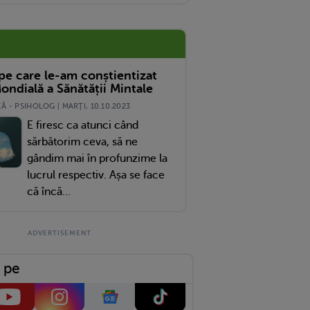
 pe care le-am conștientizat
ondială a Sănătății Mintale
 - PSIHOLOG | MARŢI, 10.10.2023
E firesc ca atunci când
sărbătorim ceva, să ne
gândim mai în profunzime la
lucrul respectiv. Așa se face
că încă...
 pe