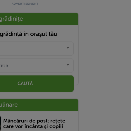
grădinițe
grădință în orașul tău
CAUTĂ
ulinare
Mâncăruri de post: rețete
care vor încânta și copiii