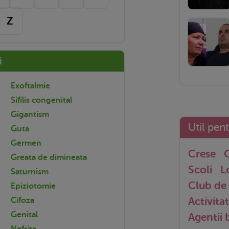
Z
i
Exoftalmie
Sifilis congenital
Gigantism
Util pen
Guta
Germen
Crese
G
Greata de dimineata
Scoli
L
Saturnism
Club de 
Epiziotomie
Activitat
Cifoza
Genital
Agentii
Nefrita