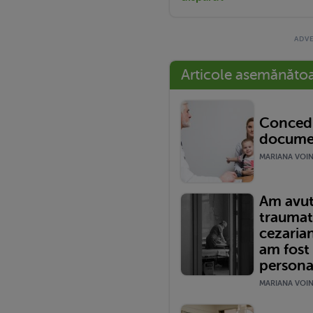
Articole asemănăto
Concedi
documen
MARIANA VOINE
Am avut
traumat
cezariană
am fost
persona
MARIANA VOINE