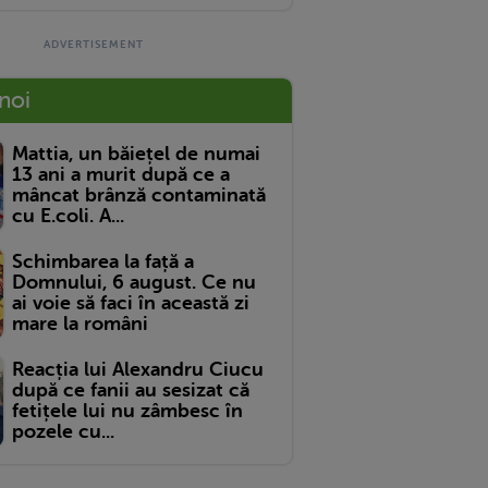
 noi
Mattia, un băiețel de numai
13 ani a murit după ce a
mâncat brânză contaminată
cu E.coli. A...
Schimbarea la față a
Domnului, 6 august. Ce nu
ai voie să faci în această zi
mare la români
Reacția lui Alexandru Ciucu
după ce fanii au sesizat că
fetițele lui nu zâmbesc în
pozele cu...