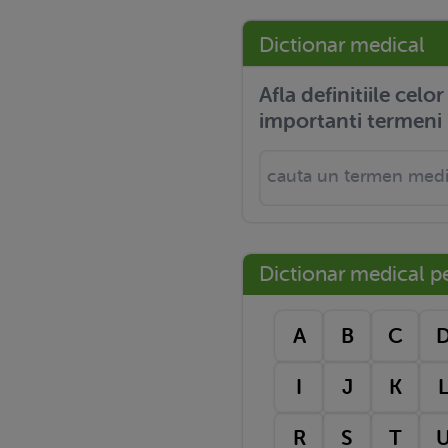
Dictionar medical
Afla definitiile celo
importanti termeni 
Dictionar medical pe 
A
B
C
I
J
K
R
S
T