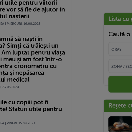
i utile pentru viitorii
re vor să fie de ajutor în
l nașterii
Listă cu 
A | MIERCURI, 16.08.2023
Caută o 
amnă să naști în
 Simți că trăiești un
 Am luptat pentru viața
i meu și am fost într-o
ontra cronometru cu
nța și nepăsarea
lui medical
I, 23.05.2024
le cu copiii pot fi
Rețete c
! Sfaturi utile pentru
A | VINERI, 15.09.2023