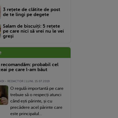
3 rețete de clătite de post
de te lingi pe degete
Salam de biscuiți: 5 rețete
pe care nici să vrei nu le vei
greși
e
 recomandăm: probabil cel
eai pe care l-am băut
DI - REDACTOR | LUNI, 15.07.2019
O regulă importantă pe care
trebuie să o respecți atunci
când ești părinte, și cu
precădere acel părinte care
este principalul...