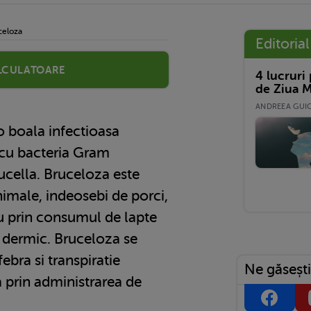
celoza
Editorial
lculatoare
4 lucruri
de Ziua M
ANDREEA GUICĂ
o boala infectioasa
 cu bacteria Gram
ucella. Bruceloza este
nimale, indeosebi de porci,
u prin consumul de lapte
l dermic. Bruceloza se
febra si transpiratie
Ne găsești
a prin administrarea de