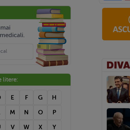
r mai
medicali.
litere:
D
E
F
G
H
L
M
N
O
P
U
V
W
X
Y