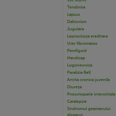
Tendinita
Lapsus
Daltonism
Jugulara
Leptocitoza ereditara
Uter fibromatos
Pemfigoid
Handicap
Logonevroza
Paralizia Bell
Artrita cronica juvenila
Diureza
Pneumopatie interstitiala
Catalepsie
Sindromul geamanului
disparut