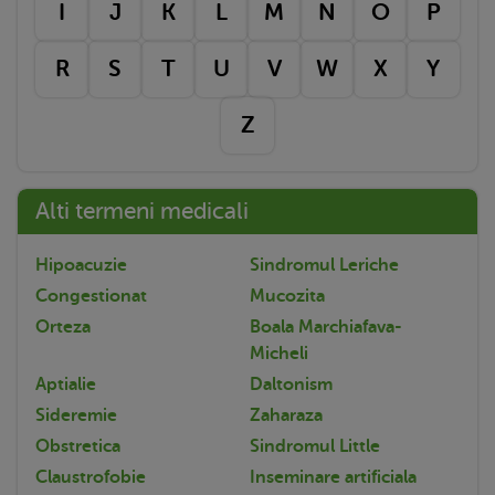
I
J
K
L
M
N
O
P
R
S
T
U
V
W
X
Y
Z
Alti termeni medicali
Hipoacuzie
Sindromul Leriche
Congestionat
Mucozita
Orteza
Boala Marchiafava-
Micheli
Aptialie
Daltonism
Sideremie
Zaharaza
Obstretica
Sindromul Little
Claustrofobie
Inseminare artificiala