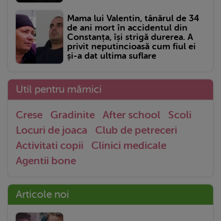
Mama lui Valentin, tânărul de 34
de ani mort în accidentul din
Constanța, își strigă durerea. A
privit neputincioasă cum fiul ei
și-a dat ultima suflare
Util pentru mămici
Crese
Gradinite
After school
Scoli
Locuri de joaca
Club de petreceri
Activitati copii
Clinici medicale
Agentii bone
Articole noi