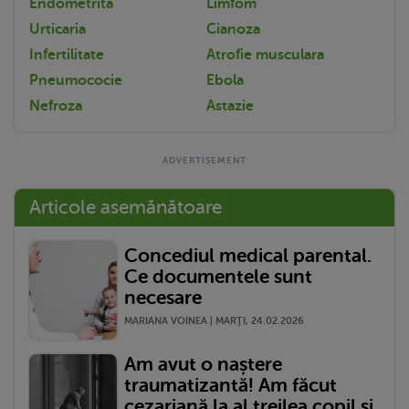
Endometrita
Limfom
Urticaria
Cianoza
Infertilitate
Atrofie musculara
Pneumococie
Ebola
Nefroza
Astazie
Articole asemănătoare
Concediul medical parental.
Ce documentele sunt
necesare
MARIANA VOINEA | MARŢI, 24.02.2026
Am avut o naștere
traumatizantă! Am făcut
cezariană la al treilea copil și