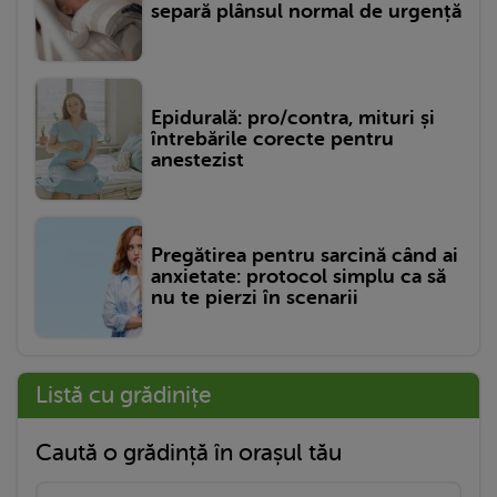
separă plânsul normal de urgență
Epidurală: pro/contra, mituri și
întrebările corecte pentru
anestezist
Pregătirea pentru sarcină când ai
anxietate: protocol simplu ca să
nu te pierzi în scenarii
Listă cu grădinițe
Caută o grădință în orașul tău