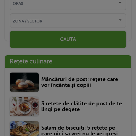
CAUTĂ
Rețete culinare
Mâncăruri de post: rețete care
vor încânta și copiii
3 rețete de clătite de post de te
lingi pe degete
Salam de biscuiți: 5 rețete pe
care nici să vrei nu le vei greși