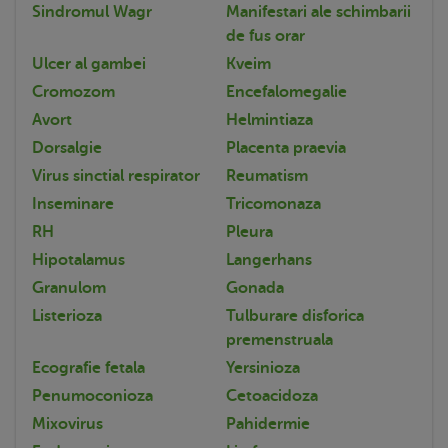
Sindromul Wagr
Manifestari ale schimbarii
de fus orar
Ulcer al gambei
Kveim
Cromozom
Encefalomegalie
Avort
Helmintiaza
Dorsalgie
Placenta praevia
Virus sinctial respirator
Reumatism
Inseminare
Tricomonaza
RH
Pleura
Hipotalamus
Langerhans
Granulom
Gonada
Listerioza
Tulburare disforica
premenstruala
Ecografie fetala
Yersinioza
Penumoconioza
Cetoacidoza
Mixovirus
Pahidermie