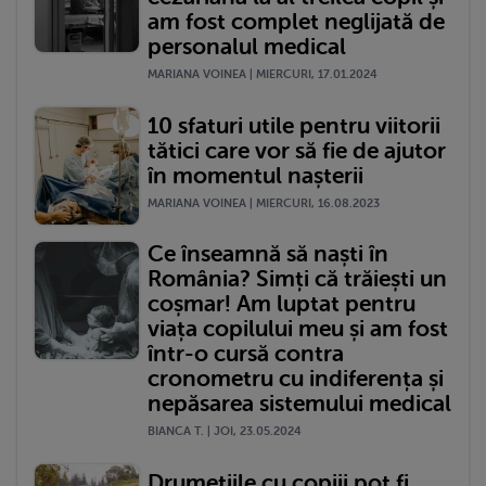
am fost complet neglijată de
personalul medical
MARIANA VOINEA | MIERCURI, 17.01.2024
10 sfaturi utile pentru viitorii
tătici care vor să fie de ajutor
în momentul nașterii
MARIANA VOINEA | MIERCURI, 16.08.2023
Ce înseamnă să naști în
România? Simți că trăiești un
coșmar! Am luptat pentru
viața copilului meu și am fost
într-o cursă contra
cronometru cu indiferența și
nepăsarea sistemului medical
BIANCA T. | JOI, 23.05.2024
Drumețiile cu copiii pot fi