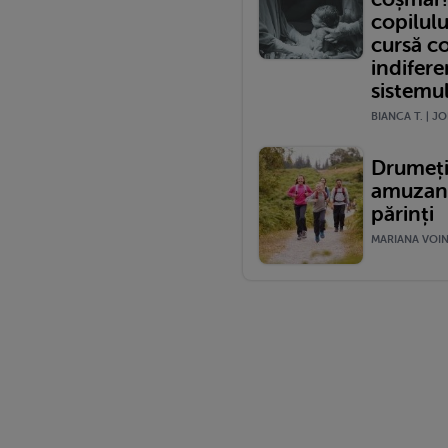
copilulu
cursă c
indifere
sistemu
BIANCA T. | JO
Drumeții
amuzante
părinți
MARIANA VOINE