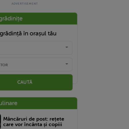
grădinițe
grădință în orașul tău
CAUTĂ
ulinare
Mâncăruri de post: rețete
care vor încânta și copiii