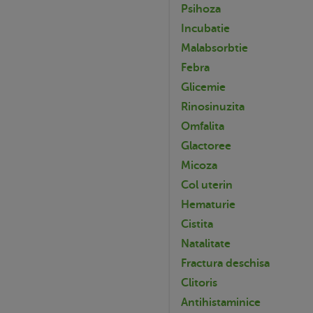
Psihoza
Incubatie
Malabsorbtie
Febra
Glicemie
Rinosinuzita
Omfalita
Glactoree
Micoza
Col uterin
Hematurie
Cistita
Natalitate
Fractura deschisa
Clitoris
Antihistaminice