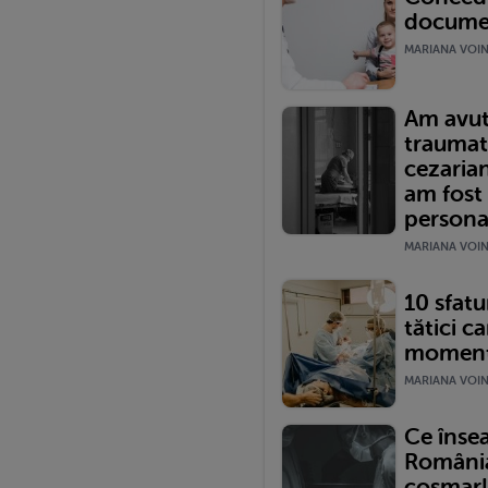
documen
MARIANA VOINE
Am avut
traumat
cezariană
am fost
persona
MARIANA VOINE
10 sfatur
tătici ca
momentu
MARIANA VOINE
Ce înse
România?
coșmar!