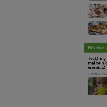
Recenzi
Testăm și
mai bun c
vreodată
GABRIELA PALA