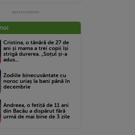
 noi
Cristina, o tânără de 27 de
ani și mama a trei copii își
strigă durerea. „Soțul și-a
adus...
Zodiile binecuvântate cu
noroc uriaș la bani până în
decembrie
Andreea, o fetiță de 11 ani
din Bacău a dispărut fără
urmă de mai bine de 3 zile