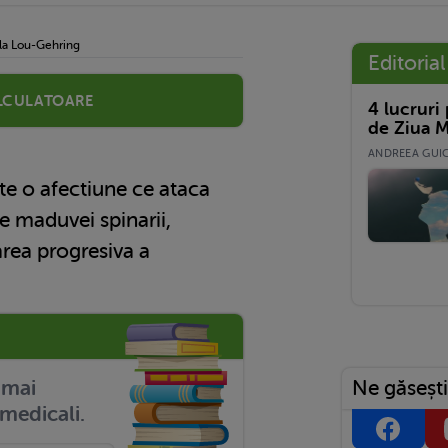
la Lou-Gehring
Editorial
lculatoare
4 lucruri
de Ziua M
ANDREEA GUICĂ
e o afectiune ce ataca
e maduvei spinarii,
rea progresiva a
Ne găsești
r mai
medicali.