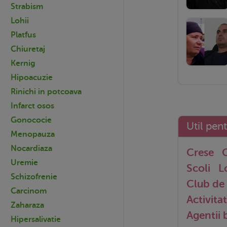
Strabism
Lohii
Platfus
Chiuretaj
Kernig
Hipoacuzie
Rinichi in potcoava
Infarct osos
Gonococie
Util pen
Menopauza
Nocardiaza
Crese
G
Uremie
Scoli
L
Schizofrenie
Club de 
Carcinom
Activitat
Zaharaza
Agentii
Hipersalivatie