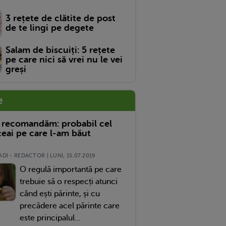
3 rețete de clătite de post
de te lingi pe degete
Salam de biscuiți: 5 rețete
pe care nici să vrei nu le vei
greși
e
 recomandăm: probabil cel
eai pe care l-am băut
DI - REDACTOR | LUNI, 15.07.2019
O regulă importantă pe care
trebuie să o respecți atunci
când ești părinte, și cu
precădere acel părinte care
este principalul...