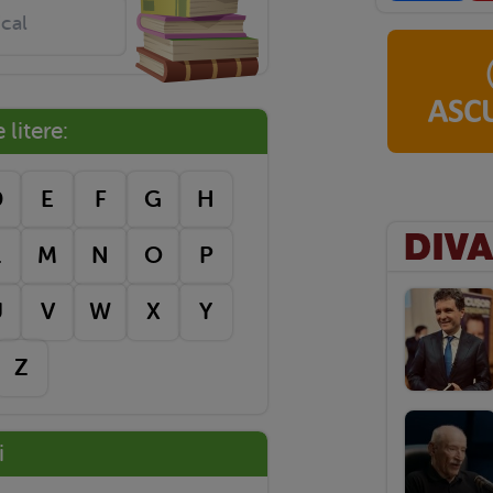
litere:
D
E
F
G
H
L
M
N
O
P
U
V
W
X
Y
Z
i