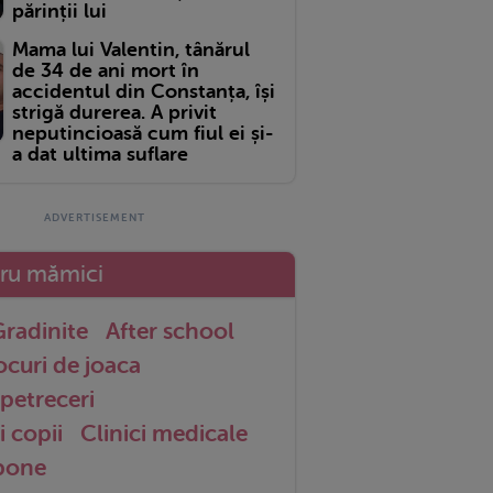
părinții lui
Mama lui Valentin, tânărul
de 34 de ani mort în
accidentul din Constanța, își
strigă durerea. A privit
neputincioasă cum fiul ei și-
a dat ultima suflare
tru mămici
radinite
After school
ocuri de joaca
petreceri
i copii
Clinici medicale
 bone