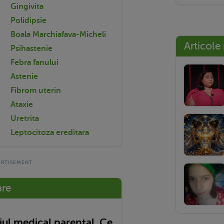
Gingivita
Polidipsie
Boala Marchiafava-Micheli
Articole
Psihastenie
Febra fanului
Astenie
Fibrom uterin
Ataxie
Uretrita
Leptocitoza ereditara
are
ul medical parental. Ce