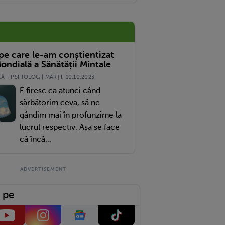
 pe care le-am conștientizat
ondială a Sănătății Mintale
 - PSIHOLOG | MARŢI, 10.10.2023
E firesc ca atunci când
sărbătorim ceva, să ne
gândim mai în profunzime la
lucrul respectiv. Așa se face
că încă...
 pe