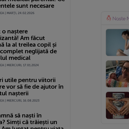
tele sunt necesare
A | MARŢI, 24.02.2026
 o naștere
izantă! Am făcut
 la al treilea copil și
 complet neglijată de
lul medical
A | MIERCURI, 17.01.2024
i utile pentru viitorii
re vor să fie de ajutor în
l nașterii
A | MIERCURI, 16.08.2023
amnă să naști în
 Simți că trăiești un
 Am luptat pentru viața