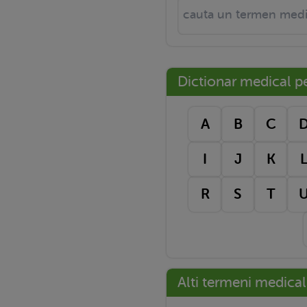
Dictionar medical pe 
A
B
C
I
J
K
R
S
T
Alti termeni medical