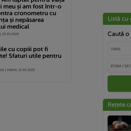
i meu și am fost într-o
ontra cronometru cu
Listă cu 
nța și nepăsarea
lui medical
Caută o 
I, 23.05.2024
le cu copiii pot fi
! Sfaturi utile pentru
A | VINERI, 15.09.2023
Rețete c