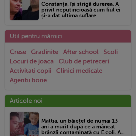
Constanța, își strigă durerea. A
privit neputincioasă cum fiul ei
și-a dat ultima suflare
Util pentru mămici
Crese
Gradinite
After school
Scoli
Locuri de joaca
Club de petreceri
Activitati copii
Clinici medicale
Agentii bone
Articole noi
Mattia, un băiețel de numai 13
ani a murit după ce a mâncat
brânză contaminată cu E.coli. A...