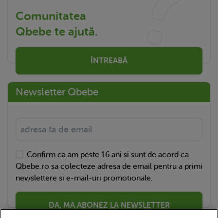
Comunitatea
Qbebe te ajută.
ÎNTREABĂ
Newsletter Qbebe
Confirm ca am peste 16 ani si sunt de acord ca
Qbebe.ro sa colecteze adresa de email pentru a primi
newslettere si e-mail-uri promotionale.
DA, MA ABONEZ LA NEWSLETTER