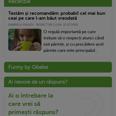
Recenzie
Testăm și recomandăm: probabil cel mai bun
ceai pe care l-am băut vreodată
GABRIELA PALADI - REDACTOR | LUNI, 15.07.2019
O regulă importantă pe care
trebuie să o respecți atunci când
ești părinte, și cu precădere acel
părinte care este principalul...
Funny by Qbebe
Ai nevoie de un răspuns?
Ai o întrebare la
care vrei să
primești răspuns?