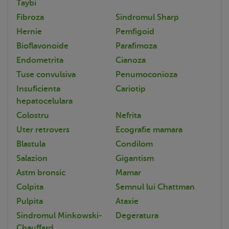
Taybi
Fibroza
Sindromul Sharp
Hernie
Pemfigoid
Bioflavonoide
Parafimoza
Endometrita
Cianoza
Tuse convulsiva
Penumoconioza
Insuficienta
Cariotip
hepatocelulara
Colostru
Nefrita
Uter retrovers
Ecografie mamara
Blastula
Condilom
Salazion
Gigantism
Astm bronsic
Mamar
Colpita
Semnul lui Chattman
Pulpita
Ataxie
Sindromul Minkowski-
Degeratura
Chauffard