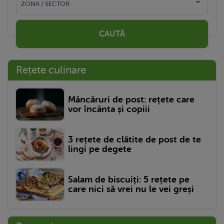
CAUTĂ
Rețete culinare
Mâncăruri de post: rețete care
vor încânta și copiii
3 rețete de clătite de post de te
lingi pe degete
Salam de biscuiți: 5 rețete pe
care nici să vrei nu le vei greși