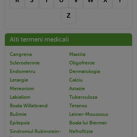
Z
Alti termeni medicali
Cangrena
Mastita
Sclerodermie
Oligofrenie
Endometru
Dermatologia
Letargie
Calciu
Meteorism
Astazie
Labialism
Tuberculoza
Boala Willebrand
Tetanos
Bulimie
Leiner-Moussous
Epilepsie
Boala lui Biermer
Sindromul Rubinstein-
Nefroftizie