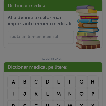
Dictionar medical
Afla definitiile celor mai
importanti termeni medicali.
Dictionar medical pe litere:
A
B
C
D
E
F
G
H
I
J
K
L
M
N
O
P
R
S
T
U
V
W
X
Y