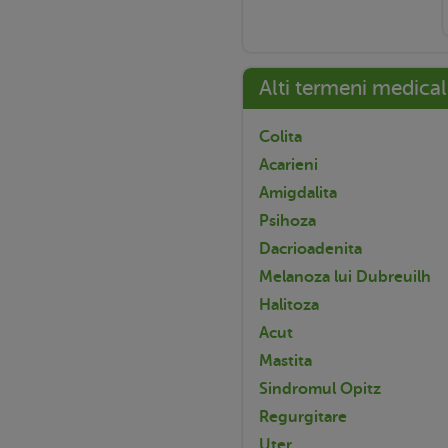
Alti termeni medical
Colita
Acarieni
Amigdalita
Psihoza
Dacrioadenita
Melanoza lui Dubreuilh
Halitoza
Acut
Mastita
Sindromul Opitz
Regurgitare
Uter