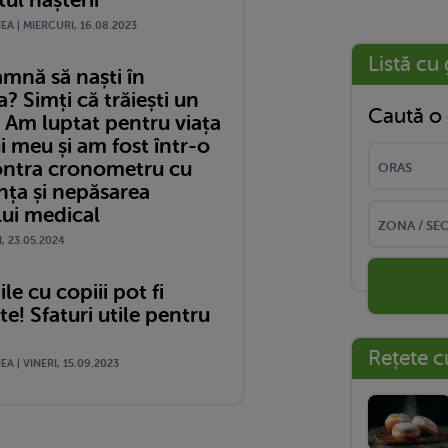
l nașterii
A | MIERCURI, 16.08.2023
Listă cu 
amnă să naști în
 Simți că trăiești un
Caută o 
 Am luptat pentru viața
i meu și am fost într-o
ontra cronometru cu
nța și nepăsarea
lui medical
I, 23.05.2024
le cu copiii pot fi
! Sfaturi utile pentru
Rețete c
A | VINERI, 15.09.2023