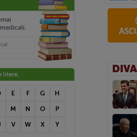
r mai
medicali.
litere:
D
E
F
G
H
L
M
N
O
P
U
V
W
X
Y