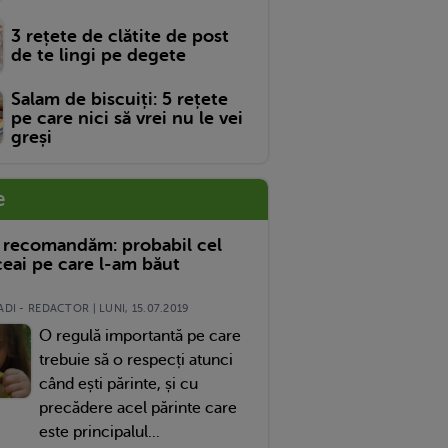
3 rețete de clătite de post
de te lingi pe degete
Salam de biscuiți: 5 rețete
pe care nici să vrei nu le vei
greși
e
 recomandăm: probabil cel
eai pe care l-am băut
DI - REDACTOR | LUNI, 15.07.2019
O regulă importantă pe care
trebuie să o respecți atunci
când ești părinte, și cu
precădere acel părinte care
este principalul...