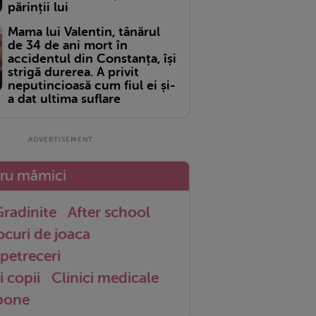
părinții lui
Mama lui Valentin, tânărul
de 34 de ani mort în
accidentul din Constanța, își
strigă durerea. A privit
neputincioasă cum fiul ei și-
a dat ultima suflare
tru mămici
radinite
After school
ocuri de joaca
petreceri
i copii
Clinici medicale
 bone