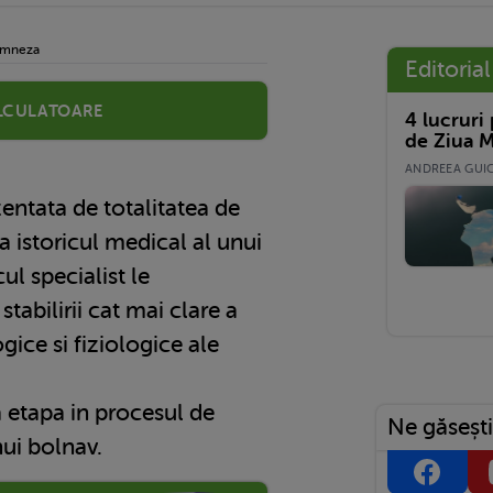
amneza
Editorial
lculatoare
4 lucruri
de Ziua M
ANDREEA GUICĂ
la istoricul medical al unui
ul specialist le
tabilirii cat mai clare a
ice si fiziologice ale
 etapa in procesul de
Ne găsești
nui bolnav.