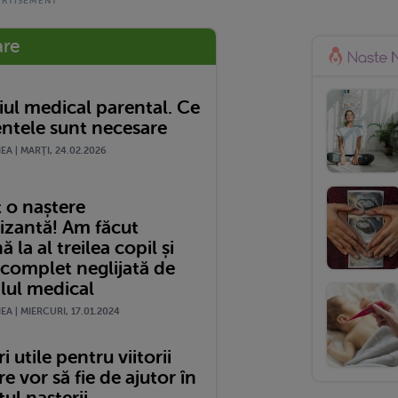
are
ul medical parental. Ce
tele sunt necesare
A | MARŢI, 24.02.2026
 o naștere
izantă! Am făcut
 la al treilea copil și
 complet neglijată de
lul medical
A | MIERCURI, 17.01.2024
i utile pentru viitorii
re vor să fie de ajutor în