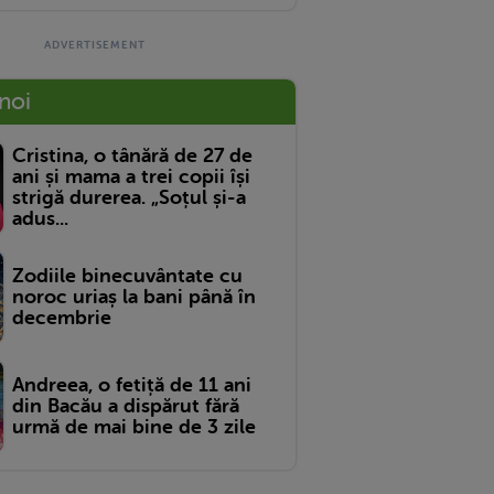
 noi
Cristina, o tânără de 27 de
ani și mama a trei copii își
strigă durerea. „Soțul și-a
adus...
Zodiile binecuvântate cu
noroc uriaș la bani până în
decembrie
Andreea, o fetiță de 11 ani
din Bacău a dispărut fără
urmă de mai bine de 3 zile