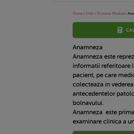
Home
›
Utile
›
Dictionar Medical
›
An
Ca
Anamneza
Anamneza este reprezentata de totalitatea de
informatii referitoare 
pacient, pe care medic
colecteaza in vederea s
antecedentelor patolog
bolnavului.
Anamneza
este prima
examinare clinica a u