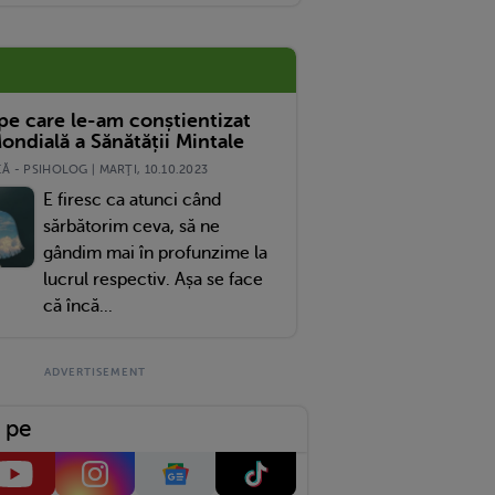
 pe care le-am conștientizat
ondială a Sănătății Mintale
 - PSIHOLOG | MARŢI, 10.10.2023
E firesc ca atunci când
sărbătorim ceva, să ne
gândim mai în profunzime la
lucrul respectiv. Așa se face
că încă...
 pe