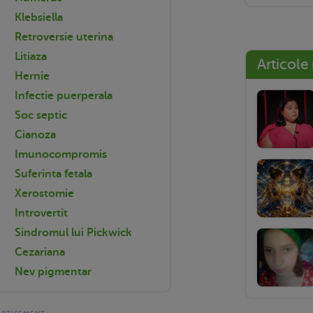
Klebsiella
Retroversie uterina
Litiaza
Articole
Hernie
Infectie puerperala
Soc septic
Cianoza
Imunocompromis
Suferinta fetala
Xerostomie
Introvertit
Sindromul lui Pickwick
Cezariana
Nev pigmentar