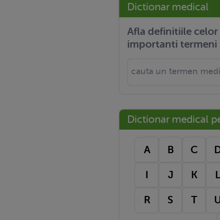
Dictionar medical
Afla definitiile celo
importanti termeni 
Dictionar medical pe 
A
B
C
I
J
K
R
S
T