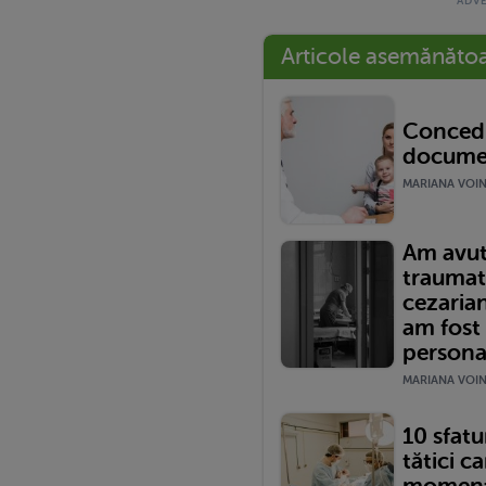
Articole asemănăto
Concedi
documen
MARIANA VOINE
Am avut
traumat
cezariană
am fost
persona
MARIANA VOINE
10 sfatur
tătici ca