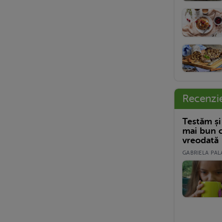
Recenzi
Testăm și
mai bun c
vreodată
GABRIELA PALA