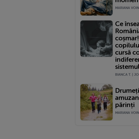
momentu
MARIANA VOINE
Ce înse
România?
coșmar!
copilulu
cursă c
indifere
sistemu
BIANCA T. | JO
Drumeții
amuzante
părinți
MARIANA VOINE