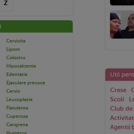
Z
i
Cervicita
Lipom
Colostru
Hipocalcemie
Util pen
Edentatie
Ejaculare precoce
Crese
G
Cervix
Scoli
L
Leucoplazie
Club de 
Flatulenta
Cuperoza
Activitat
Cangrena
Agentii
Humerus