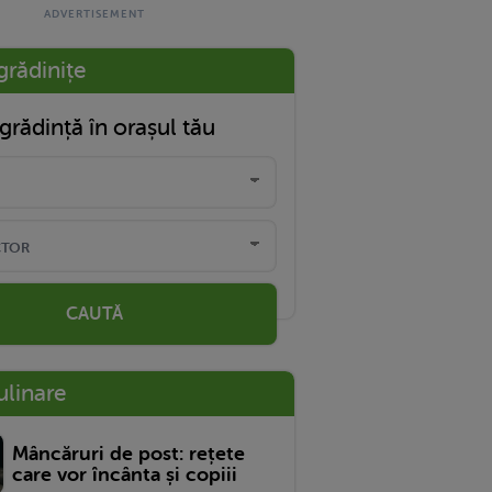
grădinițe
grădință în orașul tău
CAUTĂ
ulinare
Mâncăruri de post: rețete
care vor încânta și copiii